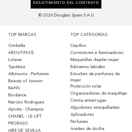
DESISTIMIENTO DEL CONTRATO
©
2026
Douglas Spain S.A.U
TOP MARCAS
TOP CATEGORÍAS
Orebella
Cepillos
ABOUT-FACE
Correctores e Iluminadores
Lolavie
Maquinillas depilar mujer
Typebea
Bálsamos labiales
Atkinsons - Perfumes
Estuches de perfumes de
mujer
Beauty of Joseon
Protección solar
Kiehl’s
Organizadores de maquillaje
Biodance
Crema antiarrugas
Narciso Rodriguez
Algodones smaquillantes
Apivita - Champús
Aplicadores
CHANEL - LE LIFT
Perfumes
PRORASO
Aceites de ducha
AIRE DE SEVILLA