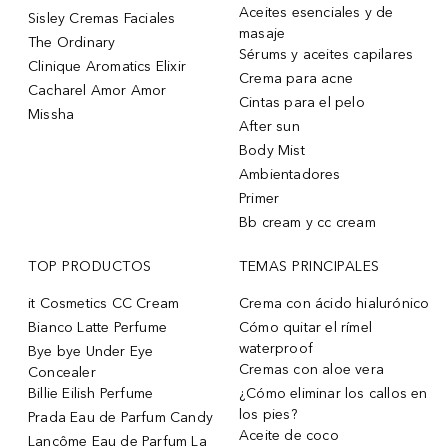
Aceites esenciales y de
Sisley Cremas Faciales
masaje
The Ordinary
Sérums y aceites capilares
Clinique Aromatics Elixir
Crema para acne
Cacharel Amor Amor
Cintas para el pelo
Missha
After sun
Body Mist
Ambientadores
Primer
Bb cream y cc cream
TOP PRODUCTOS
TEMAS PRINCIPALES
it Cosmetics CC Cream
Crema con ácido hialurónico
Bianco Latte Perfume
Cómo quitar el rímel
waterproof
Bye bye Under Eye
Cremas con aloe vera
Concealer
Billie Eilish Perfume
¿Cómo eliminar los callos en
los pies?
Prada Eau de Parfum Candy
Aceite de coco
Lancôme Eau de Parfum La