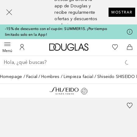
[navigation.slideout.screenreader]
app de Douglas y
recibe regularmente
MOSTRAR
ofertas y descuentos
exclusivos
-15% de descuento con el cupón: SUMMER15. ¡Por tiempo
limitado solo en la App!
A Douglas Home
Mi lista d
Abrir menú
Mi cuenta
A l
Menú
Regresar
Ejecutar búsqueda
Homepage
Facial
Hombres
Limpieza facial
Shiseido SHISEIDO