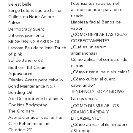
Potencia tus rulos con el
vie est belle
acondicionador para pelo
Serge Lutens Eau de Parfum
rizado
Collection Noire Ambre
Limpieza facial: Baños de
Sultan
vapor
Dermocracy Suero
¿CÓMO DEPILAR LAS CEJAS
antienvejecimiento
CORRECTAMENTE?
BRIGHTENING BAKUCHIOL
¿Qué es un sérum
Lacoste Eau de toilette Touch
antimanchas?
of pink
Cómo aplicar el corrector de
Sol de Janeiro 62
ojeras
Biotherm BB Cream
¿Cómo rizar el pelo sin calor?
Aquasource
¿Cómo cuidar el cuero
Olaplex Aceite para cabello
cabellundo?
Bond Maintenance No.7
TENDENCIA: SOAP BROWS
Bonding Oil
Axe Desodorante Leather &
Labios secos
Cookies Bodyspray
¿CÓMO DISIMULAR LOS
The Ordinary
GRANOS RÁPIDA Y
Acondicionador capilar Hair
EFICAZMENTE?
Care Behentrimonium
¿Cómo aplicar el iluminador?
Chloride 2%
/ Strobing