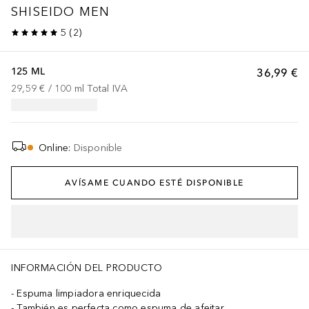
SHISEIDO MEN
5
(
2
)
125 ML
36,99 €
29,59 €
 / 
100
ml
Total IVA
Online
:
Disponible
AVÍSAME CUANDO ESTÉ DISPONIBLE
INFORMACIÓN DEL PRODUCTO
Espuma limpiadora enriquecida
También es perfecta como espuma de afeitar