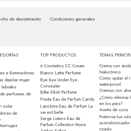
cho de desistimiento
Condiciones generales
TEGORÍAS
TOP PRODUCTOS
TEMAS PRINCIP
it Cosmetics CC Cream
Crema con ácid
hialurónico
es e Iluminadores
Bianco Latte Perfume
Cómo quitar el r
as depilar mujer
Bye bye Under Eye
waterproof
Concealer
 labiales
Cremas con alo
Billie Eilish Perfume
 de perfumes de
¿Cómo eliminar l
Prada Eau de Parfum Candy
en los pies?
n solar
Lancôme Eau de Parfum La
Aceite de coco
vie est belle
dores de
Potencia tus rul
Serge Lutens Eau de
e
acondicionador
Parfum Collection Noire
tiarrugas
rizado
Ambre Sultan