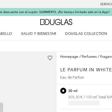
SERVIC
e descuento con el cupón: SUMMER15. ¡Por tiempo limitado solo en la App!
A Douglas Home
ABELLO
SALUD Y BIENESTAR
DOUGLAS COLLECTION
po
rir menú Cabello
Abrir menú Salud y bienestar
Homepage
Perfumes
Fragan
LE PARFUM
IN WHIT
Eau de Parfum
30 ml
203,30 €
 / 
100
ml
Total IV