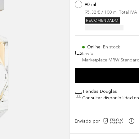
90 ml
95,32 €
 / 
100
ml
Total IVA
RECOMENDADO
Online
:
En stock
Envío
Marketplace MRW Standard
Tiendas Douglas
Consultar disponibilidad en
Enviado por