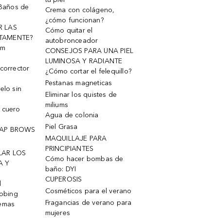
 Baños de
Crema con colágeno,
¿cómo funcionan?
R LAS
Cómo quitar el
TAMENTE?
autobronceador
um
CONSEJOS PARA UNA PIEL
LUMINOSA Y RADIANTE
corrector
¿Cómo cortar el felequillo?
Pestanas magneticas
elo sin
Eliminar los quistes de
miliums
 cuero
Agua de colonia
Piel Grasa
OAP BROWS
MAQUILLAJE PARA
PRINCIPIANTES
LAR LOS
Cómo hacer bombas de
A Y
baño: DYI
CUPEROSIS
l
Cosméticos para el verano
robing
Fragancias de verano para
remas
mujeres