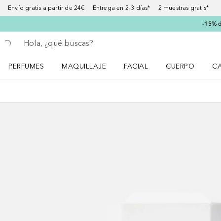
Envío gratis a partir de 24€ Entrega en 2-3 días* 2 muestras gratis*
-15% d
Regresar
Ejecutar búsqueda
PERFUMES
MAQUILLAJE
FACIAL
CUERPO
C
Abrir menú Perfumes
Abrir menú Maquillaje
Abrir menú Facial
Abrir menú Cuer
Ab