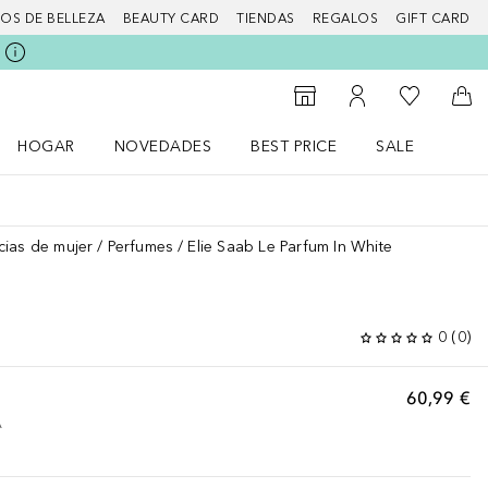
IOS DE BELLEZA
BEAUTY CARD
TIENDAS
REGALOS
GIFT CARD
Mi lista d
Al Storefinder
Mi cuenta
A l
HOGAR
NOVEDADES
BEST PRICE
SALE
Abrir menú Hogar
Abrir menú Novedades
Abrir menú Sal
cias de mujer
Perfumes
Elie Saab Le Parfum In White
E
0
(
0
)
60,99 €
A