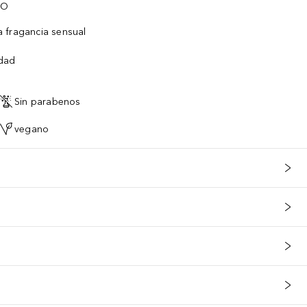
TO
 fragancia sensual
idad
Sin parabenos
vegano