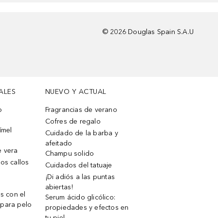
©
2026
Douglas Spain S.A.U
ALES
NUEVO Y ACTUAL
o
Fragrancias de verano
Cofres de regalo
ímel
Cuidado de la barba y
afeitado
e vera
Champu solido
os callos
Cuidados del tatuaje
¡Di adiós a las puntas
abiertas!
os con el
Serum ácido glicólico:
 para pelo
propiedades y efectos en
tu piel