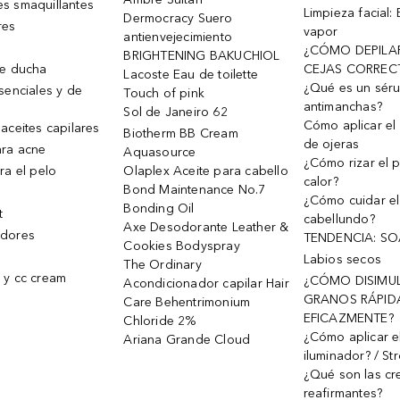
s smaquillantes
Limpieza facial:
Dermocracy Suero
res
vapor
antienvejecimiento
¿CÓMO DEPILA
BRIGHTENING BAKUCHIOL
de ducha
CEJAS CORREC
Lacoste Eau de toilette
¿Qué es un sér
senciales y de
Touch of pink
antimanchas?
Sol de Janeiro 62
Cómo aplicar el 
aceites capilares
Biotherm BB Cream
de ojeras
ra acne
Aquasource
¿Cómo rizar el p
ra el pelo
Olaplex Aceite para cabello
calor?
Bond Maintenance No.7
¿Cómo cuidar el
Bonding Oil
t
cabellundo?
Axe Desodorante Leather &
dores
TENDENCIA: S
Cookies Bodyspray
Labios secos
The Ordinary
 y cc cream
¿CÓMO DISIMU
Acondicionador capilar Hair
GRANOS RÁPID
Care Behentrimonium
EFICAZMENTE?
Chloride 2%
¿Cómo aplicar e
Ariana Grande Cloud
iluminador? / St
¿Qué son las c
reafirmantes?