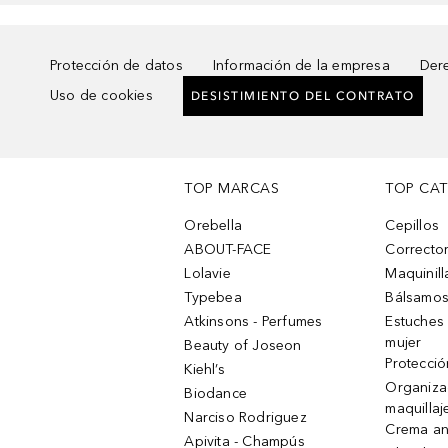
Protección de datos
Información de la empresa
Dere
Uso de cookies
DESISTIMIENTO DEL CONTRATO
TOP MARCAS
TOP CA
Orebella
Cepillos
ABOUT-FACE
Corrector
Lolavie
Maquinill
Typebea
Bálsamos
Atkinsons - Perfumes
Estuches
mujer
Beauty of Joseon
Protecció
Kiehl’s
Organiza
Biodance
maquillaj
Narciso Rodriguez
Crema an
Apivita - Champús