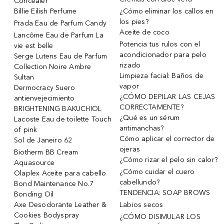
Concealer
Billie Eilish Perfume
¿Cómo eliminar los callos en
los pies?
Prada Eau de Parfum Candy
Aceite de coco
Lancôme Eau de Parfum La
Potencia tus rulos con el
vie est belle
acondicionador para pelo
Serge Lutens Eau de Parfum
rizado
Collection Noire Ambre
Limpieza facial: Baños de
Sultan
vapor
Dermocracy Suero
¿CÓMO DEPILAR LAS CEJAS
antienvejecimiento
CORRECTAMENTE?
BRIGHTENING BAKUCHIOL
¿Qué es un sérum
Lacoste Eau de toilette Touch
antimanchas?
of pink
Cómo aplicar el corrector de
Sol de Janeiro 62
ojeras
Biotherm BB Cream
¿Cómo rizar el pelo sin calor?
Aquasource
¿Cómo cuidar el cuero
Olaplex Aceite para cabello
cabellundo?
Bond Maintenance No.7
TENDENCIA: SOAP BROWS
Bonding Oil
Axe Desodorante Leather &
Labios secos
Cookies Bodyspray
¿CÓMO DISIMULAR LOS