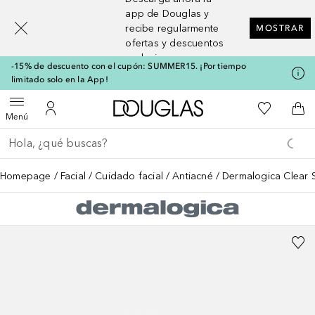
[navigation.slideout.screenreader]
app de Douglas y
recibe regularmente
MOSTRAR
ofertas y descuentos
exclusivos
-15% de descuento con el cupón: SUMMER15. ¡Por tiempo
limitado solo en la App!
A Douglas Home
Mi lista d
Abrir menú
Mi cuenta
A l
Menú
Regresar
Ejecutar búsqueda
Homepage
Facial
Cuidado facial
Antiacné
Dermalogica Clear S