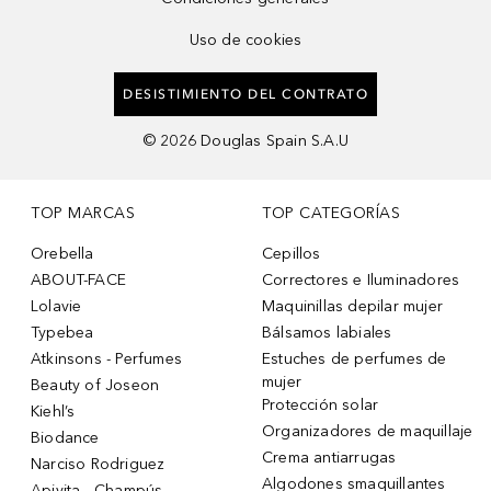
Uso de cookies
DESISTIMIENTO DEL CONTRATO
©
2026
Douglas Spain S.A.U
TOP MARCAS
TOP CATEGORÍAS
Orebella
Cepillos
ABOUT-FACE
Correctores e Iluminadores
Lolavie
Maquinillas depilar mujer
Typebea
Bálsamos labiales
Atkinsons - Perfumes
Estuches de perfumes de
mujer
Beauty of Joseon
Protección solar
Kiehl’s
Organizadores de maquillaje
Biodance
Crema antiarrugas
Narciso Rodriguez
Algodones smaquillantes
Apivita - Champús