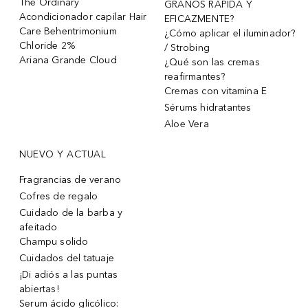
The Ordinary
GRANOS RÁPIDA Y
Acondicionador capilar Hair
EFICAZMENTE?
Care Behentrimonium
¿Cómo aplicar el iluminador?
Chloride 2%
/ Strobing
Ariana Grande Cloud
¿Qué son las cremas
reafirmantes?
Cremas con vitamina E
Sérums hidratantes
Aloe Vera
NUEVO Y ACTUAL
Fragrancias de verano
Cofres de regalo
Cuidado de la barba y
afeitado
Champu solido
Cuidados del tatuaje
¡Di adiós a las puntas
abiertas!
Serum ácido glicólico: