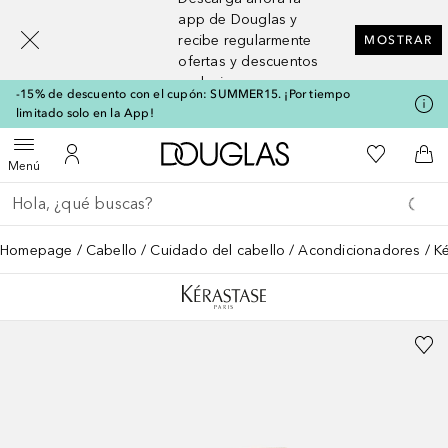
[navigation.slideout.screenreader]
app de Douglas y
recibe regularmente
MOSTRAR
ofertas y descuentos
exclusivos
-15% de descuento con el cupón: SUMMER15. ¡Por tiempo
limitado solo en la App!
A Douglas Home
Mi lista d
Abrir menú
Mi cuenta
A l
Menú
Regresar
Ejecutar búsqueda
Homepage
Cabello
Cuidado del cabello
Acondicionadores
K