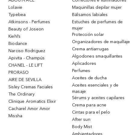
ABOUT-FACE
Correctores e Iluminadores
Lolavie
Maquinillas depilar mujer
Typebea
Bálsamos labiales
Atkinsons - Perfumes
Estuches de perfumes de
mujer
Beauty of Joseon
Protección solar
Kiehl’s
Organizadores de maquillaje
Biodance
Crema antiarrugas
Narciso Rodriguez
Algodones smaquillantes
Apivita - Champús
Aplicadores
CHANEL - LE LIFT
Perfumes
PRORASO
Aceites de ducha
AIRE DE SEVILLA
Aceites esenciales y de
Sisley Cremas Faciales
masaje
The Ordinary
Sérums y aceites capilares
Clinique Aromatics Elixir
Crema para acne
Cacharel Amor Amor
Cintas para el pelo
Missha
After sun
Body Mist
Ambientadores