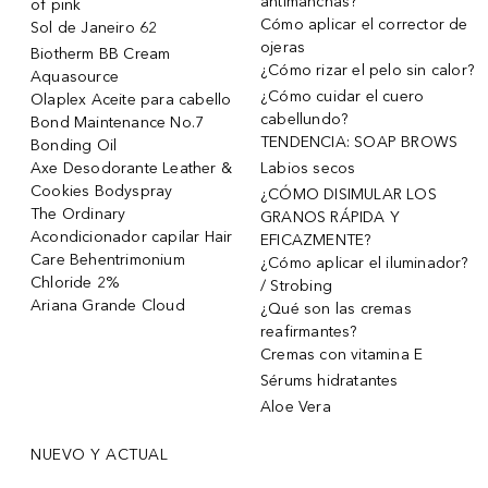
antimanchas?
of pink
Cómo aplicar el corrector de
Sol de Janeiro 62
ojeras
Biotherm BB Cream
¿Cómo rizar el pelo sin calor?
Aquasource
¿Cómo cuidar el cuero
Olaplex Aceite para cabello
cabellundo?
Bond Maintenance No.7
TENDENCIA: SOAP BROWS
Bonding Oil
Axe Desodorante Leather &
Labios secos
Cookies Bodyspray
¿CÓMO DISIMULAR LOS
The Ordinary
GRANOS RÁPIDA Y
Acondicionador capilar Hair
EFICAZMENTE?
Care Behentrimonium
¿Cómo aplicar el iluminador?
Chloride 2%
/ Strobing
Ariana Grande Cloud
¿Qué son las cremas
reafirmantes?
Cremas con vitamina E
Sérums hidratantes
Aloe Vera
NUEVO Y ACTUAL