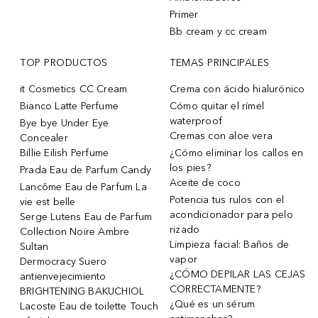
Primer
Bb cream y cc cream
TOP PRODUCTOS
TEMAS PRINCIPALES
it Cosmetics CC Cream
Crema con ácido hialurónico
Bianco Latte Perfume
Cómo quitar el rímel
waterproof
Bye bye Under Eye
Cremas con aloe vera
Concealer
Billie Eilish Perfume
¿Cómo eliminar los callos en
los pies?
Prada Eau de Parfum Candy
Aceite de coco
Lancôme Eau de Parfum La
Potencia tus rulos con el
vie est belle
acondicionador para pelo
Serge Lutens Eau de Parfum
rizado
Collection Noire Ambre
Limpieza facial: Baños de
Sultan
vapor
Dermocracy Suero
¿CÓMO DEPILAR LAS CEJAS
antienvejecimiento
CORRECTAMENTE?
BRIGHTENING BAKUCHIOL
¿Qué es un sérum
Lacoste Eau de toilette Touch