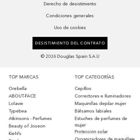
Derecho de desistimiento
Condiciones generales
Uso de cookies
DESISTIMIENTO DEL CONTRATO
©
2026
Douglas Spain S.A.U
TOP MARCAS
TOP CATEGORÍAS
Orebella
Cepillos
ABOUT-FACE
Correctores e Iluminadores
Lolavie
Maquinillas depilar mujer
Typebea
Bálsamos labiales
Atkinsons - Perfumes
Estuches de perfumes de
mujer
Beauty of Joseon
Protección solar
Kiehl’s
Organizadores de maquillaje