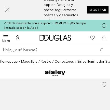
[navigation.slideout.screenreader]
app de Douglas y
recibe regularmente
MOSTRAR
ofertas y descuentos
exclusivos
-15% de descuento con el cupón: SUMMER15. ¡Por tiempo
limitado solo en la App!
A Douglas Home
Mi lista d
Abrir menú
Mi cuenta
A l
Menú
Regresar
Ejecutar búsqueda
Homepage
Maquillaje
Rostro
Correctores
Sisley Iluminador St