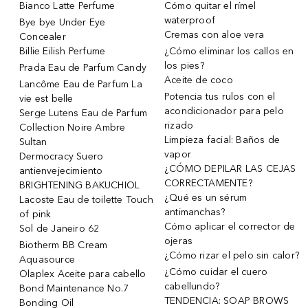
Bianco Latte Perfume
Cómo quitar el rímel
waterproof
Bye bye Under Eye
Cremas con aloe vera
Concealer
Billie Eilish Perfume
¿Cómo eliminar los callos en
los pies?
Prada Eau de Parfum Candy
Aceite de coco
Lancôme Eau de Parfum La
Potencia tus rulos con el
vie est belle
acondicionador para pelo
Serge Lutens Eau de Parfum
rizado
Collection Noire Ambre
Limpieza facial: Baños de
Sultan
vapor
Dermocracy Suero
¿CÓMO DEPILAR LAS CEJAS
antienvejecimiento
CORRECTAMENTE?
BRIGHTENING BAKUCHIOL
¿Qué es un sérum
Lacoste Eau de toilette Touch
antimanchas?
of pink
Cómo aplicar el corrector de
Sol de Janeiro 62
ojeras
Biotherm BB Cream
¿Cómo rizar el pelo sin calor?
Aquasource
¿Cómo cuidar el cuero
Olaplex Aceite para cabello
cabellundo?
Bond Maintenance No.7
TENDENCIA: SOAP BROWS
Bonding Oil