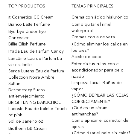
TOP PRODUCTOS
TEMAS PRINCIPALES
it Cosmetics CC Cream
Crema con ácido hialurónico
Bianco Latte Perfume
Cómo quitar el rímel
waterproof
Bye bye Under Eye
Cremas con aloe vera
Concealer
Billie Eilish Perfume
¿Cómo eliminar los callos en
los pies?
Prada Eau de Parfum Candy
Aceite de coco
Lancôme Eau de Parfum La
Potencia tus rulos con el
vie est belle
acondicionador para pelo
Serge Lutens Eau de Parfum
rizado
Collection Noire Ambre
Limpieza facial: Baños de
Sultan
vapor
Dermocracy Suero
¿CÓMO DEPILAR LAS CEJAS
antienvejecimiento
CORRECTAMENTE?
BRIGHTENING BAKUCHIOL
¿Qué es un sérum
Lacoste Eau de toilette Touch
antimanchas?
of pink
Cómo aplicar el corrector de
Sol de Janeiro 62
ojeras
Biotherm BB Cream
¿Cómo rizar el pelo sin calor?