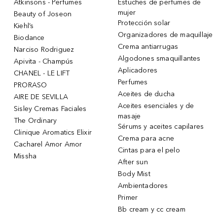
Atkinsons - Perfumes
Estuches de perfumes de
mujer
Beauty of Joseon
Protección solar
Kiehl’s
Organizadores de maquillaje
Biodance
Crema antiarrugas
Narciso Rodriguez
Algodones smaquillantes
Apivita - Champús
Aplicadores
CHANEL - LE LIFT
Perfumes
PRORASO
Aceites de ducha
AIRE DE SEVILLA
Aceites esenciales y de
Sisley Cremas Faciales
masaje
The Ordinary
Sérums y aceites capilares
Clinique Aromatics Elixir
Crema para acne
Cacharel Amor Amor
Cintas para el pelo
Missha
After sun
Body Mist
Ambientadores
Primer
Bb cream y cc cream