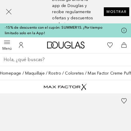
[navigation.slideout.screenreader]
app de Douglas y
recibe regularmente
MOSTRAR
ofertas y descuentos
exclusivos
-15% de descuento con el cupón: SUMMER15. ¡Por tiempo
limitado solo en la App!
A Douglas Home
Mi lista d
Abrir menú
Mi cuenta
A l
Menú
Regresar
Ejecutar búsqueda
Homepage
Maquillaje
Rostro
Coloretes
Max Factor Creme Puf