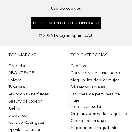
Uso de cookies
DESISTIMIENTO DEL CONTRATO
©
2026
Douglas Spain S.A.U
TOP MARCAS
TOP CATEGORÍAS
Orebella
Cepillos
ABOUT-FACE
Correctores e Iluminadores
Lolavie
Maquinillas depilar mujer
Typebea
Bálsamos labiales
Atkinsons - Perfumes
Estuches de perfumes de
mujer
Beauty of Joseon
Protección solar
Kiehl’s
Organizadores de maquillaje
Biodance
Crema antiarrugas
Narciso Rodriguez
Algodones smaquillantes
Apivita - Champús