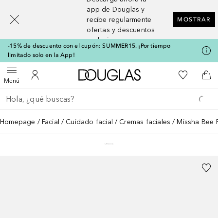
[navigation.slideout.screenreader]
app de Douglas y
recibe regularmente
MOSTRAR
ofertas y descuentos
exclusivos
-15% de descuento con el cupón: SUMMER15. ¡Por tiempo
limitado solo en la App!
A Douglas Home
Mi lista d
Abrir menú
Mi cuenta
A l
Menú
Regresar
Ejecutar búsqueda
Homepage
Facial
Cuidado facial
Cremas faciales
Missha Bee 