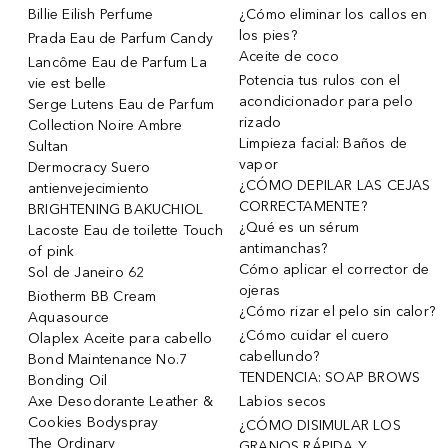
Billie Eilish Perfume
¿Cómo eliminar los callos en
los pies?
Prada Eau de Parfum Candy
Aceite de coco
Lancôme Eau de Parfum La
Potencia tus rulos con el
vie est belle
acondicionador para pelo
Serge Lutens Eau de Parfum
rizado
Collection Noire Ambre
Limpieza facial: Baños de
Sultan
vapor
Dermocracy Suero
¿CÓMO DEPILAR LAS CEJAS
antienvejecimiento
CORRECTAMENTE?
BRIGHTENING BAKUCHIOL
¿Qué es un sérum
Lacoste Eau de toilette Touch
antimanchas?
of pink
Cómo aplicar el corrector de
Sol de Janeiro 62
ojeras
Biotherm BB Cream
¿Cómo rizar el pelo sin calor?
Aquasource
¿Cómo cuidar el cuero
Olaplex Aceite para cabello
cabellundo?
Bond Maintenance No.7
TENDENCIA: SOAP BROWS
Bonding Oil
Axe Desodorante Leather &
Labios secos
Cookies Bodyspray
¿CÓMO DISIMULAR LOS
The Ordinary
GRANOS RÁPIDA Y