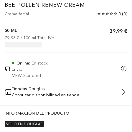
BEE POLLEN RENEW CREAM
Crema facial
0
(
0
)
50 ML
39,99 €
79,98 €
 / 
100
ml
Total IVA
Online
:
En stock
Envío
MRW Standard
Tiendas Douglas
Consultar disponibilidad en tienda
AÑADIR AL CARRITO
xtract, Chrysanthemum Boreale Flower Extract, Propolis Extract, Sod
INFORMACIÓN DEL PRODUCTO
SOLO EN DOUGLAS