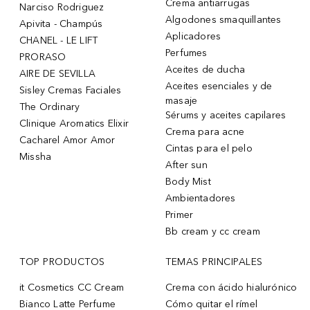
Crema antiarrugas
Narciso Rodriguez
Algodones smaquillantes
Apivita - Champús
Aplicadores
CHANEL - LE LIFT
Perfumes
PRORASO
Aceites de ducha
AIRE DE SEVILLA
Aceites esenciales y de
Sisley Cremas Faciales
masaje
The Ordinary
Sérums y aceites capilares
Clinique Aromatics Elixir
Crema para acne
Cacharel Amor Amor
Cintas para el pelo
Missha
After sun
Body Mist
Ambientadores
Primer
Bb cream y cc cream
TOP PRODUCTOS
TEMAS PRINCIPALES
it Cosmetics CC Cream
Crema con ácido hialurónico
Bianco Latte Perfume
Cómo quitar el rímel