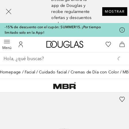
[navigation.slideout.screenreader]
app de Douglas y
recibe regularmente
MOSTRAR
ofertas y descuentos
exclusivos
-15% de descuento con el cupón: SUMMER15. ¡Por tiempo
limitado solo en la App!
A Douglas Home
Mi lista d
Abrir menú
Mi cuenta
A l
Menú
Regresar
Ejecutar búsqueda
Homepage
Facial
Cuidado facial
Cremas de Día con Color
MBR