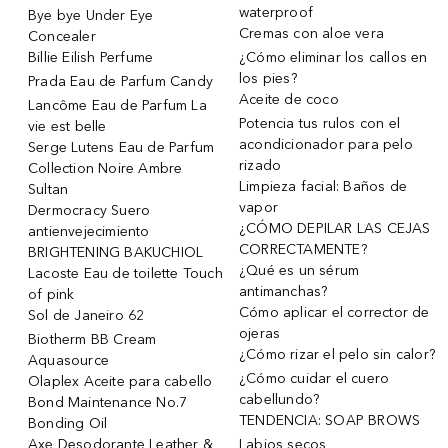
waterproof
Bye bye Under Eye
Cremas con aloe vera
Concealer
Billie Eilish Perfume
¿Cómo eliminar los callos en
los pies?
Prada Eau de Parfum Candy
Aceite de coco
Lancôme Eau de Parfum La
Potencia tus rulos con el
vie est belle
acondicionador para pelo
Serge Lutens Eau de Parfum
rizado
Collection Noire Ambre
Limpieza facial: Baños de
Sultan
vapor
Dermocracy Suero
¿CÓMO DEPILAR LAS CEJAS
antienvejecimiento
CORRECTAMENTE?
BRIGHTENING BAKUCHIOL
¿Qué es un sérum
Lacoste Eau de toilette Touch
antimanchas?
of pink
Cómo aplicar el corrector de
Sol de Janeiro 62
ojeras
Biotherm BB Cream
¿Cómo rizar el pelo sin calor?
Aquasource
¿Cómo cuidar el cuero
Olaplex Aceite para cabello
cabellundo?
Bond Maintenance No.7
TENDENCIA: SOAP BROWS
Bonding Oil
Axe Desodorante Leather &
Labios secos