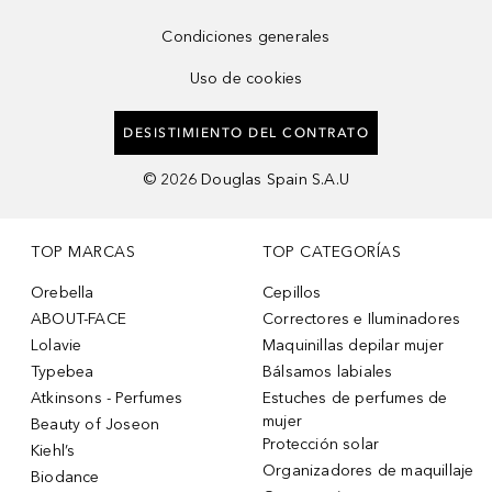
Condiciones generales
Uso de cookies
DESISTIMIENTO DEL CONTRATO
©
2026
Douglas Spain S.A.U
TOP MARCAS
TOP CATEGORÍAS
Orebella
Cepillos
ABOUT-FACE
Correctores e Iluminadores
Lolavie
Maquinillas depilar mujer
Typebea
Bálsamos labiales
Atkinsons - Perfumes
Estuches de perfumes de
mujer
Beauty of Joseon
Protección solar
Kiehl’s
Organizadores de maquillaje
Biodance