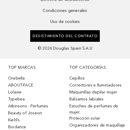
Condiciones generales
Uso de cookies
DESISTIMIENTO DEL CONTRATO
©
2026
Douglas Spain S.A.U
TOP MARCAS
TOP CATEGORÍAS
Orebella
Cepillos
ABOUT-FACE
Correctores e Iluminadores
Lolavie
Maquinillas depilar mujer
Typebea
Bálsamos labiales
Atkinsons - Perfumes
Estuches de perfumes de
mujer
Beauty of Joseon
Protección solar
Kiehl’s
Organizadores de maquillaje
Biodance