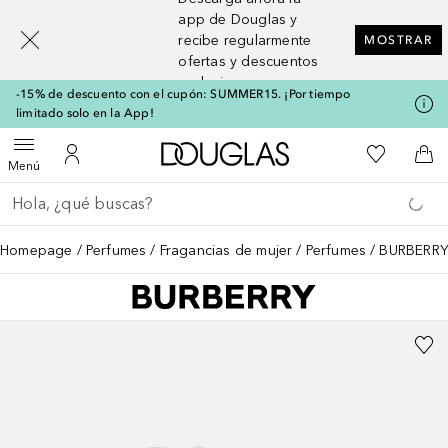
[navigation.slideout.screenreader]
app de Douglas y
recibe regularmente
MOSTRAR
ofertas y descuentos
exclusivos
-15% de descuento con el cupón: SUMMER15. ¡Por tiempo
limitado solo en la App!
A Douglas Home
Mi lista d
Abrir menú
Mi cuenta
A l
Menú
Regresar
Ejecutar búsqueda
Homepage
Perfumes
Fragancias de mujer
Perfumes
BURBERRY 