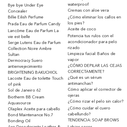
waterproof
Bye bye Under Eye
Cremas con aloe vera
Concealer
Billie Eilish Perfume
¿Cómo eliminar los callos en
los pies?
Prada Eau de Parfum Candy
Aceite de coco
Lancôme Eau de Parfum La
Potencia tus rulos con el
vie est belle
acondicionador para pelo
Serge Lutens Eau de Parfum
rizado
Collection Noire Ambre
Limpieza facial: Baños de
Sultan
vapor
Dermocracy Suero
¿CÓMO DEPILAR LAS CEJAS
antienvejecimiento
CORRECTAMENTE?
BRIGHTENING BAKUCHIOL
¿Qué es un sérum
Lacoste Eau de toilette Touch
antimanchas?
of pink
Cómo aplicar el corrector de
Sol de Janeiro 62
ojeras
Biotherm BB Cream
¿Cómo rizar el pelo sin calor?
Aquasource
¿Cómo cuidar el cuero
Olaplex Aceite para cabello
cabellundo?
Bond Maintenance No.7
TENDENCIA: SOAP BROWS
Bonding Oil
Axe Desodorante Leather &
Labios secos