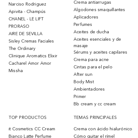
Crema antiarrugas
Narciso Rodriguez
Algodones smaquillantes
Apivita - Champús
Aplicadores
CHANEL - LE LIFT
Perfumes
PRORASO
Aceites de ducha
AIRE DE SEVILLA
Aceites esenciales y de
Sisley Cremas Faciales
masaje
The Ordinary
Sérums y aceites capilares
Clinique Aromatics Elixir
Crema para acne
Cacharel Amor Amor
Cintas para el pelo
Missha
After sun
Body Mist
Ambientadores
Primer
Bb cream y cc cream
TOP PRODUCTOS
TEMAS PRINCIPALES
it Cosmetics CC Cream
Crema con ácido hialurónico
Bianco Latte Perfume
Cómo quitar el rímel