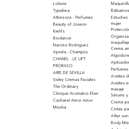
Lolavie
Maquinill
Typebea
Bálsamos
Atkinsons - Perfumes
Estuches
mujer
Beauty of Joseon
Protecció
Kiehl’s
Organiza
Biodance
maquillaj
Narciso Rodriguez
Crema an
Apivita - Champús
Algodone
CHANEL - LE LIFT
Aplicado
PRORASO
Perfumes
AIRE DE SEVILLA
Aceites 
Sisley Cremas Faciales
Aceites e
The Ordinary
masaje
Clinique Aromatics Elixir
Sérums y 
Cacharel Amor Amor
Crema pa
Missha
Cintas pa
After sun
Body Mis