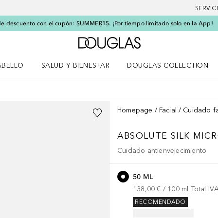
SERVIC
e descuento con el cupón: SUMMER15. ¡Por tiempo limitado solo en la App!
A Douglas Home
ABELLO
SALUD Y BIENESTAR
DOUGLAS COLLECTION
po
rir menú Cabello
Abrir menú Salud y bienestar
Homepage
Facial
Cuidado fa
ABSOLUTE SILK
MIC
Cuidado antienvejecimiento
50 ML
138,00 €
 / 
100
ml
Total IV
RECOMENDADO