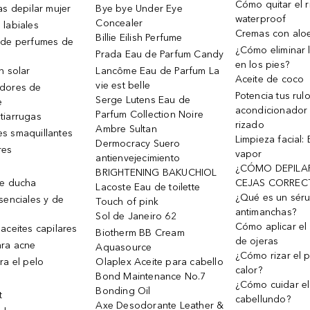
Cómo quitar el r
as depilar mujer
Bye bye Under Eye
waterproof
Concealer
 labiales
Cremas con alo
Billie Eilish Perfume
 de perfumes de
¿Cómo eliminar l
Prada Eau de Parfum Candy
en los pies?
n solar
Lancôme Eau de Parfum La
Aceite de coco
vie est belle
dores de
Potencia tus rul
Serge Lutens Eau de
e
acondicionador
Parfum Collection Noire
tiarrugas
rizado
Ambre Sultan
s smaquillantes
Limpieza facial:
Dermocracy Suero
res
vapor
antienvejecimiento
¿CÓMO DEPILA
BRIGHTENING BAKUCHIOL
de ducha
CEJAS CORREC
Lacoste Eau de toilette
¿Qué es un sér
senciales y de
Touch of pink
antimanchas?
Sol de Janeiro 62
Cómo aplicar el 
aceites capilares
Biotherm BB Cream
de ojeras
ra acne
Aquasource
¿Cómo rizar el p
ra el pelo
Olaplex Aceite para cabello
calor?
Bond Maintenance No.7
¿Cómo cuidar el
Bonding Oil
t
cabellundo?
Axe Desodorante Leather &