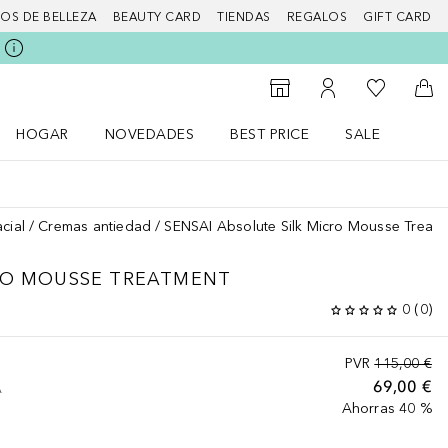
IOS DE BELLEZA
BEAUTY CARD
TIENDAS
REGALOS
GIFT CARD
Mi lista d
Al Storefinder
Mi cuenta
A l
HOGAR
NOVEDADES
BEST PRICE
SALE
Abrir menú Hogar
Abrir menú Novedades
Abrir menú Sal
cial
Cremas antiedad
SENSAI Absolute Silk Micro Mousse Treatm
RO MOUSSE TREATMENT
0
(
0
)
PVR
115,00 €
69,00 €
A
Ahorras 40 %