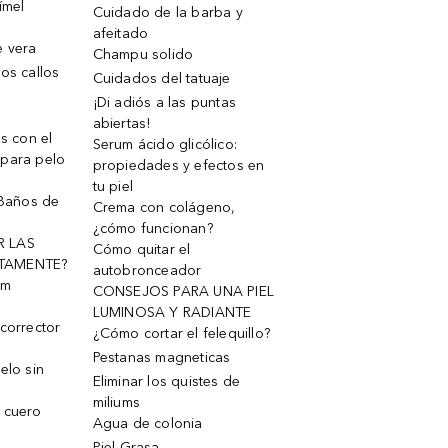
ímel
Cuidado de la barba y
afeitado
e vera
Champu solido
os callos
Cuidados del tatuaje
¡Di adiós a las puntas
abiertas!
os con el
Serum ácido glicólico:
 para pelo
propiedades y efectos en
tu piel
 Baños de
Crema con colágeno,
¿cómo funcionan?
R LAS
Cómo quitar el
TAMENTE?
autobronceador
um
CONSEJOS PARA UNA PIEL
LUMINOSA Y RADIANTE
corrector
¿Cómo cortar el felequillo?
Pestanas magneticas
elo sin
Eliminar los quistes de
miliums
 cuero
Agua de colonia
Piel Grasa