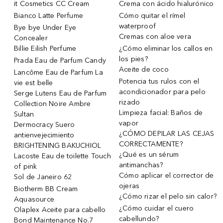
it Cosmetics CC Cream
Crema con ácido hialurónico
Bianco Latte Perfume
Cómo quitar el rímel
waterproof
Bye bye Under Eye
Cremas con aloe vera
Concealer
Billie Eilish Perfume
¿Cómo eliminar los callos en
los pies?
Prada Eau de Parfum Candy
Aceite de coco
Lancôme Eau de Parfum La
Potencia tus rulos con el
vie est belle
acondicionador para pelo
Serge Lutens Eau de Parfum
rizado
Collection Noire Ambre
Limpieza facial: Baños de
Sultan
vapor
Dermocracy Suero
¿CÓMO DEPILAR LAS CEJAS
antienvejecimiento
CORRECTAMENTE?
BRIGHTENING BAKUCHIOL
¿Qué es un sérum
Lacoste Eau de toilette Touch
antimanchas?
of pink
Cómo aplicar el corrector de
Sol de Janeiro 62
ojeras
Biotherm BB Cream
¿Cómo rizar el pelo sin calor?
Aquasource
¿Cómo cuidar el cuero
Olaplex Aceite para cabello
cabellundo?
Bond Maintenance No.7