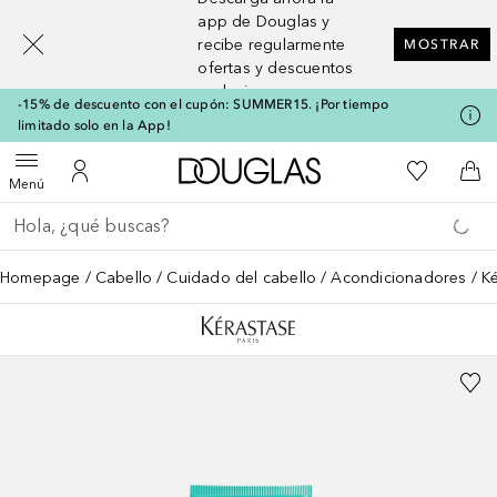
[navigation.slideout.screenreader]
app de Douglas y
recibe regularmente
MOSTRAR
ofertas y descuentos
exclusivos
-15% de descuento con el cupón: SUMMER15. ¡Por tiempo
limitado solo en la App!
A Douglas Home
Mi lista d
Abrir menú
Mi cuenta
A l
Menú
Regresar
Ejecutar búsqueda
Homepage
Cabello
Cuidado del cabello
Acondicionadores
Ké