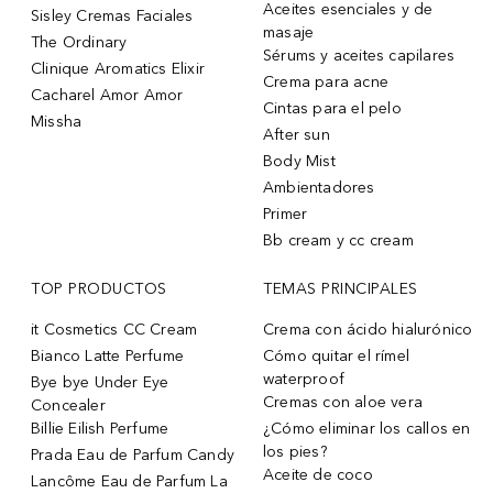
Aceites esenciales y de
Sisley Cremas Faciales
masaje
The Ordinary
Sérums y aceites capilares
Clinique Aromatics Elixir
Crema para acne
Cacharel Amor Amor
Cintas para el pelo
Missha
After sun
Body Mist
Ambientadores
Primer
Bb cream y cc cream
TOP PRODUCTOS
TEMAS PRINCIPALES
it Cosmetics CC Cream
Crema con ácido hialurónico
Bianco Latte Perfume
Cómo quitar el rímel
waterproof
Bye bye Under Eye
Cremas con aloe vera
Concealer
Billie Eilish Perfume
¿Cómo eliminar los callos en
los pies?
Prada Eau de Parfum Candy
Aceite de coco
Lancôme Eau de Parfum La