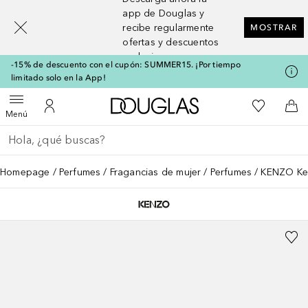
[navigation.slideout.screenreader]
app de Douglas y
recibe regularmente
MOSTRAR
ofertas y descuentos
exclusivos
-15% de descuento con el cupón: SUMMER15. ¡Por tiempo
limitado solo en la App!
A Douglas Home
Mi lista d
Abrir menú
Mi cuenta
A l
Menú
Regresar
Ejecutar búsqueda
Homepage
Perfumes
Fragancias de mujer
Perfumes
KENZO Ke