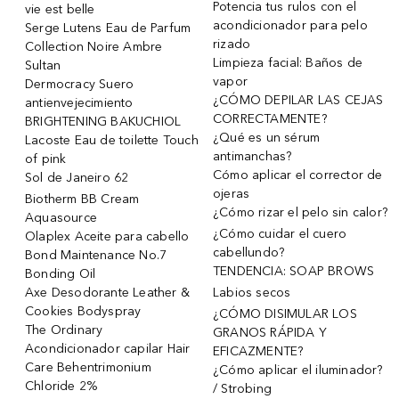
Potencia tus rulos con el
vie est belle
acondicionador para pelo
Serge Lutens Eau de Parfum
rizado
Collection Noire Ambre
Limpieza facial: Baños de
Sultan
vapor
Dermocracy Suero
¿CÓMO DEPILAR LAS CEJAS
antienvejecimiento
CORRECTAMENTE?
BRIGHTENING BAKUCHIOL
¿Qué es un sérum
Lacoste Eau de toilette Touch
antimanchas?
of pink
Cómo aplicar el corrector de
Sol de Janeiro 62
ojeras
Biotherm BB Cream
¿Cómo rizar el pelo sin calor?
Aquasource
¿Cómo cuidar el cuero
Olaplex Aceite para cabello
cabellundo?
Bond Maintenance No.7
TENDENCIA: SOAP BROWS
Bonding Oil
Axe Desodorante Leather &
Labios secos
Cookies Bodyspray
¿CÓMO DISIMULAR LOS
The Ordinary
GRANOS RÁPIDA Y
Acondicionador capilar Hair
EFICAZMENTE?
Care Behentrimonium
¿Cómo aplicar el iluminador?
Chloride 2%
/ Strobing