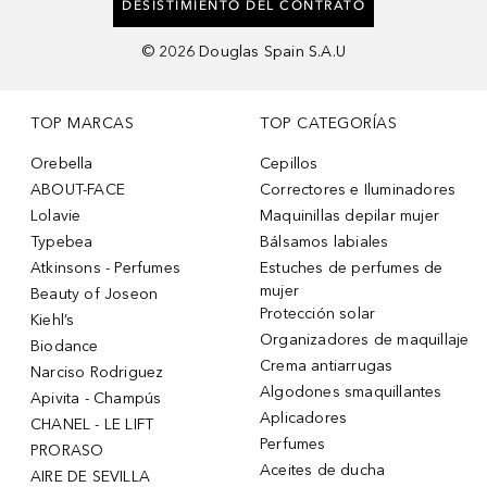
DESISTIMIENTO DEL CONTRATO
©
2026
Douglas Spain S.A.U
TOP MARCAS
TOP CATEGORÍAS
Orebella
Cepillos
ABOUT-FACE
Correctores e Iluminadores
Lolavie
Maquinillas depilar mujer
Typebea
Bálsamos labiales
Atkinsons - Perfumes
Estuches de perfumes de
mujer
Beauty of Joseon
Protección solar
Kiehl’s
Organizadores de maquillaje
Biodance
Crema antiarrugas
Narciso Rodriguez
Algodones smaquillantes
Apivita - Champús
Aplicadores
CHANEL - LE LIFT
Perfumes
PRORASO
Aceites de ducha
AIRE DE SEVILLA