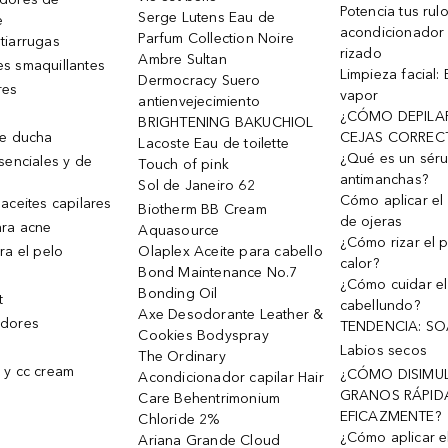
Potencia tus rul
Serge Lutens Eau de
e
acondicionador
Parfum Collection Noire
tiarrugas
rizado
Ambre Sultan
s smaquillantes
Limpieza facial:
Dermocracy Suero
res
vapor
antienvejecimiento
¿CÓMO DEPILA
BRIGHTENING BAKUCHIOL
de ducha
CEJAS CORREC
Lacoste Eau de toilette
¿Qué es un sér
senciales y de
Touch of pink
antimanchas?
Sol de Janeiro 62
Cómo aplicar el 
aceites capilares
Biotherm BB Cream
de ojeras
ra acne
Aquasource
¿Cómo rizar el p
ra el pelo
Olaplex Aceite para cabello
calor?
Bond Maintenance No.7
¿Cómo cuidar el
Bonding Oil
t
cabellundo?
Axe Desodorante Leather &
dores
TENDENCIA: S
Cookies Bodyspray
Labios secos
The Ordinary
 y cc cream
¿CÓMO DISIMU
Acondicionador capilar Hair
GRANOS RÁPID
Care Behentrimonium
EFICAZMENTE?
Chloride 2%
¿Cómo aplicar e
Ariana Grande Cloud