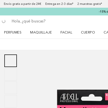
Envío gratis a partir de 24€ Entrega en 2-3 días* 2 muestras gratis*
-15% d
Regresar
Ejecutar búsqueda
PERFUMES
MAQUILLAJE
FACIAL
CUERPO
C
Abrir menú Perfumes
Abrir menú Maquillaje
Abrir menú Facial
Abrir menú Cuer
Ab