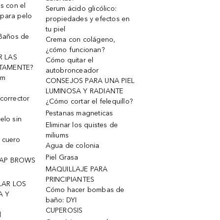
os con el
Serum ácido glicólico:
 para pelo
propiedades y efectos en
tu piel
 Baños de
Crema con colágeno,
¿cómo funcionan?
R LAS
Cómo quitar el
TAMENTE?
autobronceador
um
CONSEJOS PARA UNA PIEL
LUMINOSA Y RADIANTE
corrector
¿Cómo cortar el felequillo?
Pestanas magneticas
elo sin
Eliminar los quistes de
miliums
 cuero
Agua de colonia
Piel Grasa
OAP BROWS
MAQUILLAJE PARA
PRINCIPIANTES
LAR LOS
Cómo hacer bombas de
A Y
baño: DYI
CUPEROSIS
l