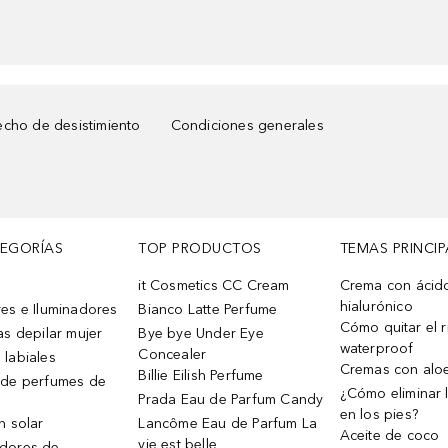
cho de desistimiento
Condiciones generales
TEGORÍAS
TOP PRODUCTOS
TEMAS PRINCIP
it Cosmetics CC Cream
Crema con ácid
hialurónico
es e Iluminadores
Bianco Latte Perfume
Cómo quitar el r
as depilar mujer
Bye bye Under Eye
waterproof
Concealer
 labiales
Cremas con alo
Billie Eilish Perfume
 de perfumes de
¿Cómo eliminar l
Prada Eau de Parfum Candy
en los pies?
n solar
Lancôme Eau de Parfum La
Aceite de coco
vie est belle
dores de