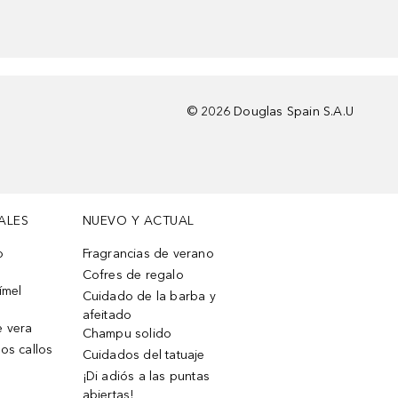
©
2026
Douglas Spain S.A.U
ALES
NUEVO Y ACTUAL
o
Fragrancias de verano
Cofres de regalo
ímel
Cuidado de la barba y
afeitado
e vera
Champu solido
os callos
Cuidados del tatuaje
¡Di adiós a las puntas
abiertas!