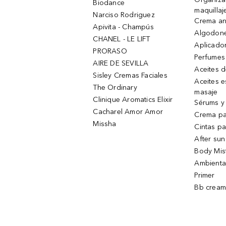
Biodance
maquillaj
Narciso Rodriguez
Crema an
Apivita - Champús
Algodone
CHANEL - LE LIFT
Aplicado
PRORASO
Perfumes
AIRE DE SEVILLA
Aceites 
Sisley Cremas Faciales
Aceites e
The Ordinary
masaje
Clinique Aromatics Elixir
Sérums y 
Cacharel Amor Amor
Crema pa
Missha
Cintas pa
After sun
Body Mis
Ambienta
Primer
Bb cream