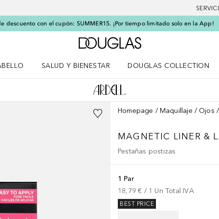
SERVIC
e descuento con el cupón: SUMMER15. ¡Por tiempo limitado solo en la App!
A Douglas Home
ABELLO
SALUD Y BIENESTAR
DOUGLAS COLLECTION
po
rir menú Cabello
Abrir menú Salud y bienestar
Homepage
Maquillaje
Ojos
MAGNETIC
LINER & 
Pestañas postizas
1 Par
18,79 €
 / 
1
Un
Total IVA
BEST PRICE