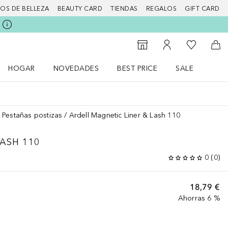
IOS DE BELLEZA
BEAUTY CARD
TIENDAS
REGALOS
GIFT CARD
Mi lista d
Al Storefinder
Mi cuenta
A l
HOGAR
NOVEDADES
BEST PRICE
SALE
Abrir menú Hogar
Abrir menú Novedades
Abrir menú Sal
Pestañas postizas
Ardell Magnetic Liner & Lash 110
LASH 110
0
(
0
)
18,79 €
Ahorras 6 %