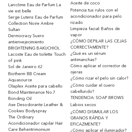
Aceite de coco
Lancôme Eau de Parfum La
Potencia tus rulos con el
vie est belle
acondicionador para pelo
Serge Lutens Eau de Parfum
rizado
Collection Noire Ambre
Limpieza facial: Baños de
Sultan
vapor
Dermocracy Suero
¿CÓMO DEPILAR LAS CEJAS
antienvejecimiento
CORRECTAMENTE?
BRIGHTENING BAKUCHIOL
¿Qué es un sérum
Lacoste Eau de toilette Touch
antimanchas?
of pink
Cómo aplicar el corrector de
Sol de Janeiro 62
ojeras
Biotherm BB Cream
¿Cómo rizar el pelo sin calor?
Aquasource
¿Cómo cuidar el cuero
Olaplex Aceite para cabello
cabellundo?
Bond Maintenance No.7
TENDENCIA: SOAP BROWS
Bonding Oil
Axe Desodorante Leather &
Labios secos
Cookies Bodyspray
¿CÓMO DISIMULAR LOS
The Ordinary
GRANOS RÁPIDA Y
Acondicionador capilar Hair
EFICAZMENTE?
Care Behentrimonium
¿Cómo aplicar el iluminador?