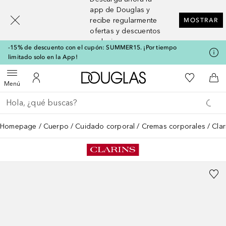
[navigation.slideout.screenreader]
app de Douglas y
recibe regularmente
MOSTRAR
ofertas y descuentos
exclusivos
-15% de descuento con el cupón: SUMMER15. ¡Por tiempo
limitado solo en la App!
A Douglas Home
Mi lista d
Abrir menú
Mi cuenta
A l
Menú
Regresar
Ejecutar búsqueda
Homepage
Cuerpo
Cuidado corporal
Cremas corporales
Clar