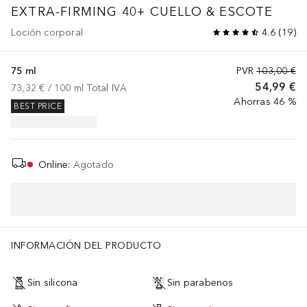
EXTRA-FIRMING 40+
CUELLO & ESCOTE
Loción corporal
4.6
(
19
)
75 ml
PVR
103,00 €
54,99 €
73,32 €
 / 
100
ml
Total IVA
Ahorras 46 %
BEST PRICE
Online
:
Agotado
INFORMACIÓN DEL PRODUCTO
Sin silicona
Sin parabenos