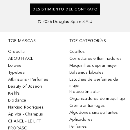
DESISTIMIENTO DEL CONTRATO
©
2026
Douglas Spain S.A.U
TOP MARCAS
TOP CATEGORÍAS
Orebella
Cepillos
ABOUT-FACE
Correctores e Iluminadores
Lolavie
Maquinillas depilar mujer
Typebea
Bálsamos labiales
Atkinsons - Perfumes
Estuches de perfumes de
mujer
Beauty of Joseon
Protección solar
Kiehl’s
Organizadores de maquillaje
Biodance
Crema antiarrugas
Narciso Rodriguez
Algodones smaquillantes
Apivita - Champús
Aplicadores
CHANEL - LE LIFT
Perfumes
PRORASO