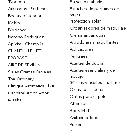
Typebea
Bálsamos labiales
Atkinsons - Perfumes
Estuches de perfumes de
mujer
Beauty of Joseon
Protección solar
Kiehl’s
Organizadores de maquillaje
Biodance
Crema antiarrugas
Narciso Rodriguez
Algodones smaquillantes
Apivita - Champús
Aplicadores
CHANEL - LE LIFT
Perfumes
PRORASO
Aceites de ducha
AIRE DE SEVILLA
Aceites esenciales y de
Sisley Cremas Faciales
masaje
The Ordinary
Sérums y aceites capilares
Clinique Aromatics Elixir
Crema para acne
Cacharel Amor Amor
Cintas para el pelo
Missha
After sun
Body Mist
Ambientadores
Primer