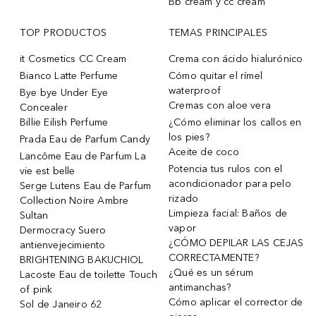
Bb cream y cc cream
TOP PRODUCTOS
TEMAS PRINCIPALES
it Cosmetics CC Cream
Crema con ácido hialurónico
Bianco Latte Perfume
Cómo quitar el rímel
waterproof
Bye bye Under Eye
Cremas con aloe vera
Concealer
Billie Eilish Perfume
¿Cómo eliminar los callos en
los pies?
Prada Eau de Parfum Candy
Aceite de coco
Lancôme Eau de Parfum La
Potencia tus rulos con el
vie est belle
acondicionador para pelo
Serge Lutens Eau de Parfum
rizado
Collection Noire Ambre
Limpieza facial: Baños de
Sultan
vapor
Dermocracy Suero
¿CÓMO DEPILAR LAS CEJAS
antienvejecimiento
CORRECTAMENTE?
BRIGHTENING BAKUCHIOL
¿Qué es un sérum
Lacoste Eau de toilette Touch
antimanchas?
of pink
Cómo aplicar el corrector de
Sol de Janeiro 62