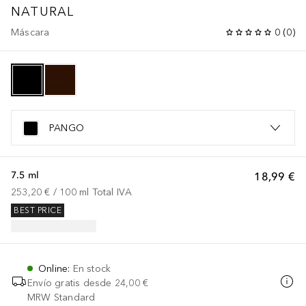
NATURAL
Máscara
0
(
0
)
PANGO
7.5 ml
18,99 €
253,20 €
 / 
100
ml
Total IVA
BEST PRICE
Online
:
En stock
Envío gratis desde
24,00 €
MRW Standard