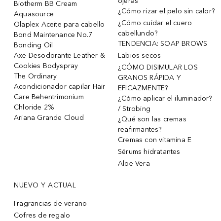
ojeras
Biotherm BB Cream
¿Cómo rizar el pelo sin calor?
Aquasource
¿Cómo cuidar el cuero
Olaplex Aceite para cabello
cabellundo?
Bond Maintenance No.7
TENDENCIA: SOAP BROWS
Bonding Oil
Axe Desodorante Leather &
Labios secos
Cookies Bodyspray
¿CÓMO DISIMULAR LOS
The Ordinary
GRANOS RÁPIDA Y
Acondicionador capilar Hair
EFICAZMENTE?
Care Behentrimonium
¿Cómo aplicar el iluminador?
Chloride 2%
/ Strobing
Ariana Grande Cloud
¿Qué son las cremas
reafirmantes?
Cremas con vitamina E
Sérums hidratantes
Aloe Vera
NUEVO Y ACTUAL
Fragrancias de verano
Cofres de regalo