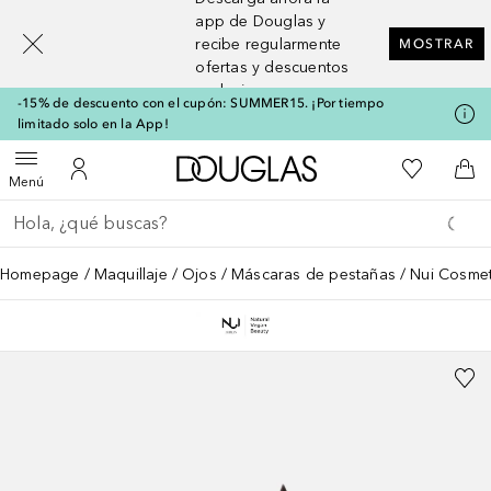
[navigation.slideout.screenreader]
app de Douglas y
recibe regularmente
MOSTRAR
ofertas y descuentos
exclusivos
-15% de descuento con el cupón: SUMMER15. ¡Por tiempo
limitado solo en la App!
A Douglas Home
Mi lista d
Abrir menú
Mi cuenta
A l
Menú
Regresar
Ejecutar búsqueda
Homepage
Maquillaje
Ojos
Máscaras de pestañas
Nui Cosmet