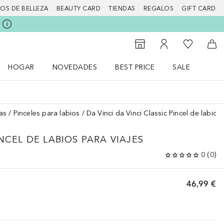
IOS DE BELLEZA
BEAUTY CARD
TIENDAS
REGALOS
GIFT CARD
Mi lista d
Al Storefinder
Mi cuenta
A l
HOGAR
NOVEDADES
BEST PRICE
SALE
Abrir menú Hogar
Abrir menú Novedades
Abrir menú Sal
as
Pinceles para labios
Da Vinci da Vinci Classic Pincel de labios
NCEL DE LABIOS PARA VIAJES
0
(
0
)
46,99 €