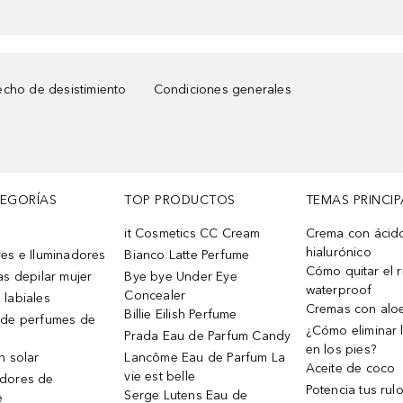
cho de desistimiento
Condiciones generales
TEGORÍAS
TOP PRODUCTOS
TEMAS PRINCIP
it Cosmetics CC Cream
Crema con ácid
hialurónico
es e Iluminadores
Bianco Latte Perfume
Cómo quitar el r
as depilar mujer
Bye bye Under Eye
waterproof
Concealer
 labiales
Cremas con alo
Billie Eilish Perfume
 de perfumes de
¿Cómo eliminar l
Prada Eau de Parfum Candy
en los pies?
n solar
Lancôme Eau de Parfum La
Aceite de coco
vie est belle
dores de
Potencia tus rul
Serge Lutens Eau de
e