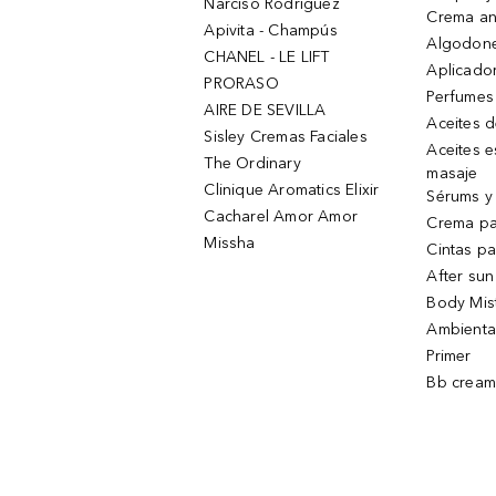
Narciso Rodriguez
Crema an
Apivita - Champús
Algodone
CHANEL - LE LIFT
Aplicado
PRORASO
Perfumes
AIRE DE SEVILLA
Aceites 
Sisley Cremas Faciales
Aceites e
The Ordinary
masaje
Clinique Aromatics Elixir
Sérums y 
Cacharel Amor Amor
Crema pa
Missha
Cintas pa
After sun
Body Mis
Ambienta
Primer
Bb cream