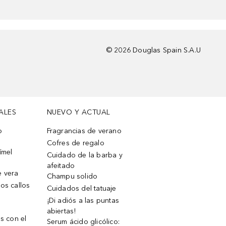
©
2026
Douglas Spain S.A.U
ALES
NUEVO Y ACTUAL
o
Fragrancias de verano
Cofres de regalo
ímel
Cuidado de la barba y
afeitado
e vera
Champu solido
os callos
Cuidados del tatuaje
¡Di adiós a las puntas
abiertas!
os con el
Serum ácido glicólico: