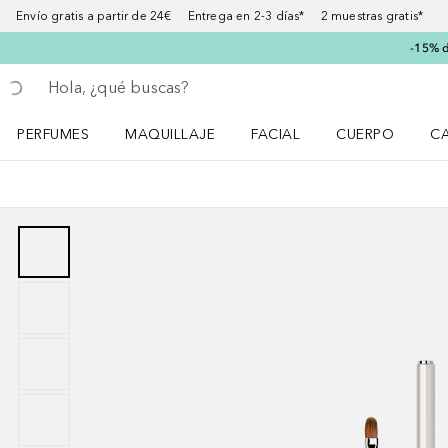
Envío gratis a partir de 24€ Entrega en 2-3 días* 2 muestras gratis*
-15% d
Regresar
Ejecutar búsqueda
PERFUMES
MAQUILLAJE
FACIAL
CUERPO
C
Abrir menú Perfumes
Abrir menú Maquillaje
Abrir menú Facial
Abrir menú Cuer
Ab