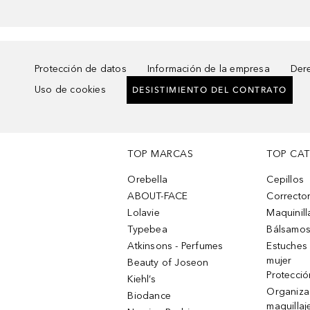
Protección de datos
Información de la empresa
Dere
Uso de cookies
DESISTIMIENTO DEL CONTRATO
TOP MARCAS
TOP CA
Orebella
Cepillos
ABOUT-FACE
Corrector
Lolavie
Maquinill
Typebea
Bálsamos
Atkinsons - Perfumes
Estuches
mujer
Beauty of Joseon
Protecció
Kiehl’s
Organiza
Biodance
maquillaj