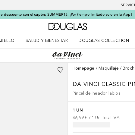
SERVIC
e descuento con el cupón: SUMMER15. ¡Por tiempo limitado solo en la App!
A Douglas Home
ABELLO
SALUD Y BIENESTAR
DOUGLAS COLLECTION
po
rir menú Cabello
Abrir menú Salud y bienestar
Homepage
Maquillaje
Broch
DA VINCI CLASSIC
PI
Pincel delineador labios
1 UN
46,99 €
 / 
1
Un
Total IVA