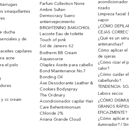
acondicionador
Parfum Collection Noire
tiarrugas
rizado
Ambre Sultan
s smaquillantes
Limpieza facial:
Dermocracy Suero
res
vapor
antienvejecimiento
¿CÓMO DEPILA
BRIGHTENING BAKUCHIOL
de ducha
CEJAS CORREC
Lacoste Eau de toilette
¿Qué es un sér
senciales y de
Touch of pink
antimanchas?
Sol de Janeiro 62
Cómo aplicar el 
aceites capilares
Biotherm BB Cream
de ojeras
ra acne
Aquasource
¿Cómo rizar el p
ra el pelo
Olaplex Aceite para cabello
calor?
Bond Maintenance No.7
¿Cómo cuidar el
Bonding Oil
t
cabellundo?
Axe Desodorante Leather &
dores
TENDENCIA: S
Cookies Bodyspray
Labios secos
The Ordinary
 y cc cream
¿CÓMO DISIMU
Acondicionador capilar Hair
GRANOS RÁPID
Care Behentrimonium
EFICAZMENTE?
Chloride 2%
¿Cómo aplicar e
Ariana Grande Cloud
iluminador? / St