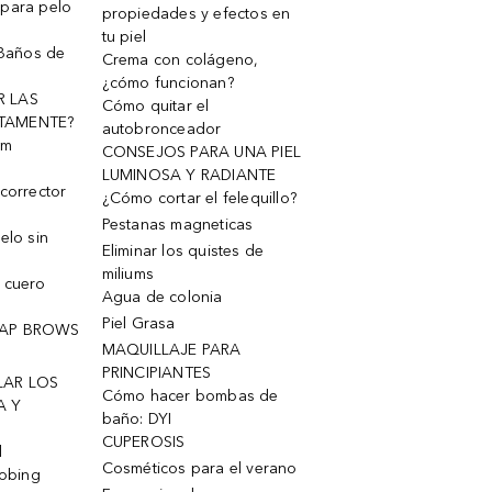
 para pelo
propiedades y efectos en
tu piel
 Baños de
Crema con colágeno,
¿cómo funcionan?
R LAS
Cómo quitar el
TAMENTE?
autobronceador
um
CONSEJOS PARA UNA PIEL
LUMINOSA Y RADIANTE
corrector
¿Cómo cortar el felequillo?
Pestanas magneticas
elo sin
Eliminar los quistes de
miliums
 cuero
Agua de colonia
Piel Grasa
OAP BROWS
MAQUILLAJE PARA
PRINCIPIANTES
LAR LOS
Cómo hacer bombas de
A Y
baño: DYI
CUPEROSIS
l
Cosméticos para el verano
robing