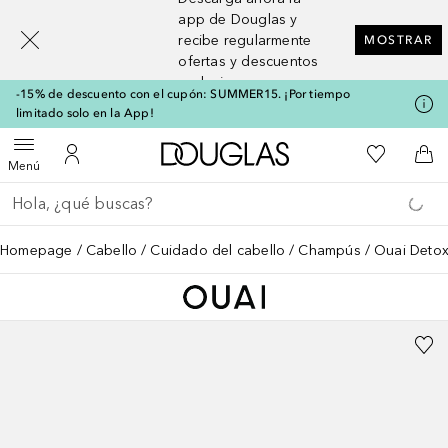
[navigation.slideout.screenreader]
app de Douglas y
recibe regularmente
MOSTRAR
ofertas y descuentos
exclusivos
-15% de descuento con el cupón: SUMMER15. ¡Por tiempo
limitado solo en la App!
A Douglas Home
Mi lista d
Abrir menú
Mi cuenta
A l
Menú
Regresar
Ejecutar búsqueda
Homepage
Cabello
Cuidado del cabello
Champús
Ouai Deto