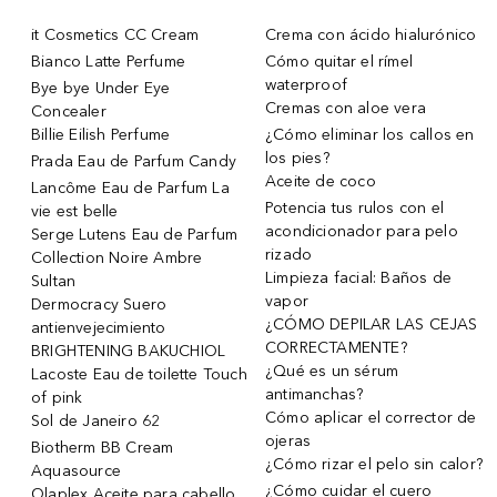
it Cosmetics CC Cream
Crema con ácido hialurónico
Bianco Latte Perfume
Cómo quitar el rímel
waterproof
Bye bye Under Eye
Cremas con aloe vera
Concealer
Billie Eilish Perfume
¿Cómo eliminar los callos en
los pies?
Prada Eau de Parfum Candy
Aceite de coco
Lancôme Eau de Parfum La
Potencia tus rulos con el
vie est belle
acondicionador para pelo
Serge Lutens Eau de Parfum
rizado
Collection Noire Ambre
Limpieza facial: Baños de
Sultan
vapor
Dermocracy Suero
¿CÓMO DEPILAR LAS CEJAS
antienvejecimiento
CORRECTAMENTE?
BRIGHTENING BAKUCHIOL
¿Qué es un sérum
Lacoste Eau de toilette Touch
antimanchas?
of pink
Cómo aplicar el corrector de
Sol de Janeiro 62
ojeras
Biotherm BB Cream
¿Cómo rizar el pelo sin calor?
Aquasource
¿Cómo cuidar el cuero
Olaplex Aceite para cabello