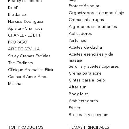
Beauty of Joseon
Protección solar
Kiehl’s
Organizadores de maquillaje
Biodance
Crema antiarrugas
Narciso Rodriguez
Algodones smaquillantes
Apivita - Champús
Aplicadores
CHANEL - LE LIFT
Perfumes
PRORASO
Aceites de ducha
AIRE DE SEVILLA
Aceites esenciales y de
Sisley Cremas Faciales
masaje
The Ordinary
Sérums y aceites capilares
Clinique Aromatics Elixir
Crema para acne
Cacharel Amor Amor
Cintas para el pelo
Missha
After sun
Body Mist
Ambientadores
Primer
Bb cream y cc cream
TOP PRODUCTOS
TEMAS PRINCIPALES