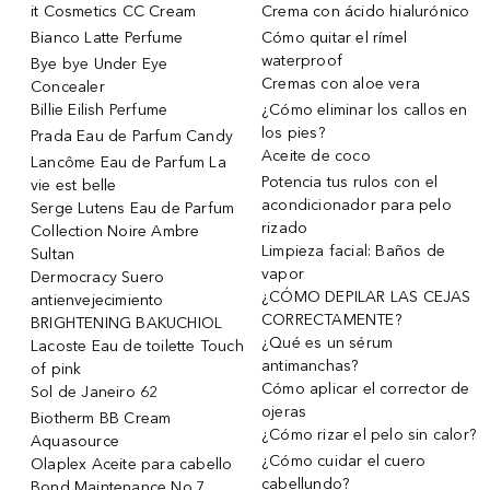
it Cosmetics CC Cream
Crema con ácido hialurónico
Bianco Latte Perfume
Cómo quitar el rímel
waterproof
Bye bye Under Eye
Cremas con aloe vera
Concealer
Billie Eilish Perfume
¿Cómo eliminar los callos en
los pies?
Prada Eau de Parfum Candy
Aceite de coco
Lancôme Eau de Parfum La
Potencia tus rulos con el
vie est belle
acondicionador para pelo
Serge Lutens Eau de Parfum
rizado
Collection Noire Ambre
Limpieza facial: Baños de
Sultan
vapor
Dermocracy Suero
¿CÓMO DEPILAR LAS CEJAS
antienvejecimiento
CORRECTAMENTE?
BRIGHTENING BAKUCHIOL
¿Qué es un sérum
Lacoste Eau de toilette Touch
antimanchas?
of pink
Cómo aplicar el corrector de
Sol de Janeiro 62
ojeras
Biotherm BB Cream
¿Cómo rizar el pelo sin calor?
Aquasource
¿Cómo cuidar el cuero
Olaplex Aceite para cabello
cabellundo?
Bond Maintenance No.7