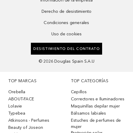
Información de la empresa
Derecho de desistimiento
Condiciones generales
Uso de cookies
DESISTIMIENTO DEL CONTRATO
©
2026
Douglas Spain S.A.U
TOP MARCAS
TOP CATEGORÍAS
Orebella
Cepillos
ABOUT-FACE
Correctores e Iluminadores
Lolavie
Maquinillas depilar mujer
Typebea
Bálsamos labiales
Atkinsons - Perfumes
Estuches de perfumes de
mujer
Beauty of Joseon
Protección solar