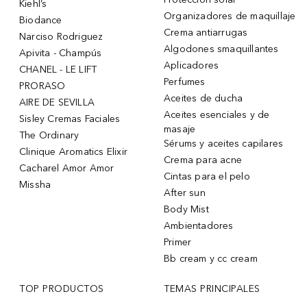
Kiehl’s
Organizadores de maquillaje
Biodance
Crema antiarrugas
Narciso Rodriguez
Algodones smaquillantes
Apivita - Champús
Aplicadores
CHANEL - LE LIFT
Perfumes
PRORASO
Aceites de ducha
AIRE DE SEVILLA
Aceites esenciales y de
Sisley Cremas Faciales
masaje
The Ordinary
Sérums y aceites capilares
Clinique Aromatics Elixir
Crema para acne
Cacharel Amor Amor
Cintas para el pelo
Missha
After sun
Body Mist
Ambientadores
Primer
Bb cream y cc cream
TOP PRODUCTOS
TEMAS PRINCIPALES