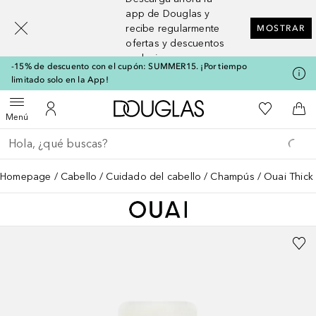
[navigation.slideout.screenreader]
app de Douglas y
recibe regularmente
MOSTRAR
ofertas y descuentos
exclusivos
-15% de descuento con el cupón: SUMMER15. ¡Por tiempo
limitado solo en la App!
A Douglas Home
Mi lista d
Abrir menú
Mi cuenta
A l
Menú
Regresar
Ejecutar búsqueda
Homepage
Cabello
Cuidado del cabello
Champús
Ouai Thick 