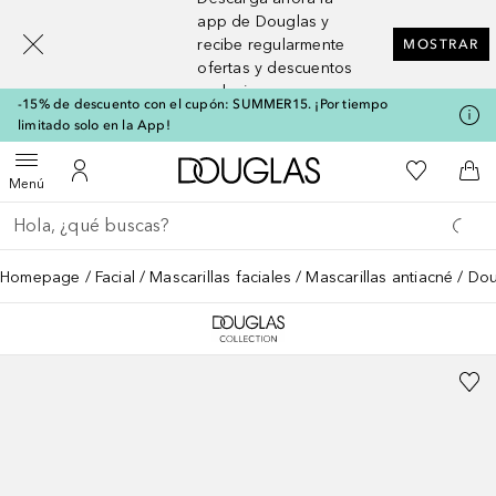
[navigation.slideout.screenreader]
app de Douglas y
recibe regularmente
MOSTRAR
ofertas y descuentos
exclusivos
-15% de descuento con el cupón: SUMMER15. ¡Por tiempo
limitado solo en la App!
A Douglas Home
Mi lista d
Abrir menú
Mi cuenta
A l
Menú
Regresar
Ejecutar búsqueda
Homepage
Facial
Mascarillas faciales
Mascarillas antiacné
Dou