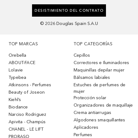
DESISTIMIENTO DEL CONTRATO
©
2026
Douglas Spain S.A.U
TOP MARCAS
TOP CATEGORÍAS
Orebella
Cepillos
ABOUT-FACE
Correctores e Iluminadores
Lolavie
Maquinillas depilar mujer
Typebea
Bálsamos labiales
Atkinsons - Perfumes
Estuches de perfumes de
mujer
Beauty of Joseon
Protección solar
Kiehl’s
Organizadores de maquillaje
Biodance
Crema antiarrugas
Narciso Rodriguez
Algodones smaquillantes
Apivita - Champús
Aplicadores
CHANEL - LE LIFT
Perfumes
PRORASO