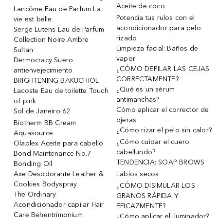
Aceite de coco
Lancôme Eau de Parfum La
Potencia tus rulos con el
vie est belle
acondicionador para pelo
Serge Lutens Eau de Parfum
rizado
Collection Noire Ambre
Limpieza facial: Baños de
Sultan
vapor
Dermocracy Suero
¿CÓMO DEPILAR LAS CEJAS
antienvejecimiento
CORRECTAMENTE?
BRIGHTENING BAKUCHIOL
¿Qué es un sérum
Lacoste Eau de toilette Touch
antimanchas?
of pink
Cómo aplicar el corrector de
Sol de Janeiro 62
ojeras
Biotherm BB Cream
¿Cómo rizar el pelo sin calor?
Aquasource
¿Cómo cuidar el cuero
Olaplex Aceite para cabello
cabellundo?
Bond Maintenance No.7
TENDENCIA: SOAP BROWS
Bonding Oil
Axe Desodorante Leather &
Labios secos
Cookies Bodyspray
¿CÓMO DISIMULAR LOS
The Ordinary
GRANOS RÁPIDA Y
Acondicionador capilar Hair
EFICAZMENTE?
Care Behentrimonium
¿Cómo aplicar el iluminador?