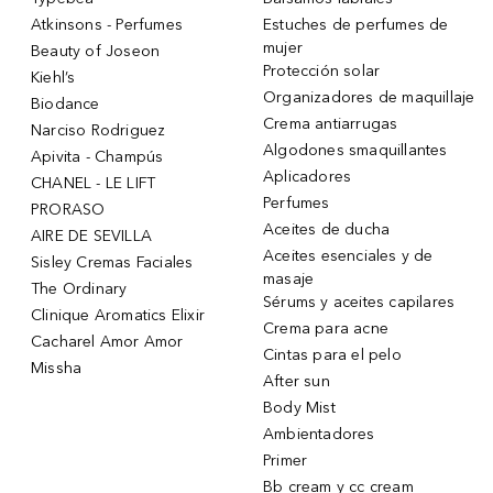
Atkinsons - Perfumes
Estuches de perfumes de
mujer
Beauty of Joseon
Protección solar
Kiehl’s
Organizadores de maquillaje
Biodance
Crema antiarrugas
Narciso Rodriguez
Algodones smaquillantes
Apivita - Champús
Aplicadores
CHANEL - LE LIFT
Perfumes
PRORASO
Aceites de ducha
AIRE DE SEVILLA
Aceites esenciales y de
Sisley Cremas Faciales
masaje
The Ordinary
Sérums y aceites capilares
Clinique Aromatics Elixir
Crema para acne
Cacharel Amor Amor
Cintas para el pelo
Missha
After sun
Body Mist
Ambientadores
Primer
Bb cream y cc cream