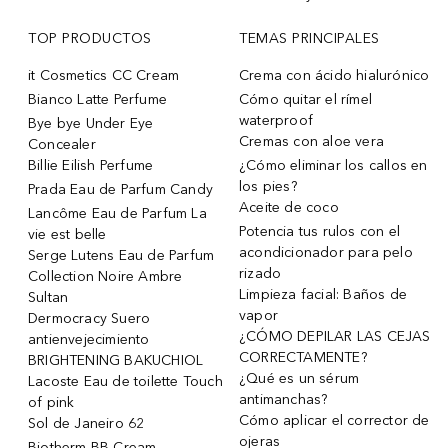
TOP PRODUCTOS
TEMAS PRINCIPALES
it Cosmetics CC Cream
Crema con ácido hialurónico
Bianco Latte Perfume
Cómo quitar el rímel
waterproof
Bye bye Under Eye
Cremas con aloe vera
Concealer
Billie Eilish Perfume
¿Cómo eliminar los callos en
los pies?
Prada Eau de Parfum Candy
Aceite de coco
Lancôme Eau de Parfum La
Potencia tus rulos con el
vie est belle
acondicionador para pelo
Serge Lutens Eau de Parfum
rizado
Collection Noire Ambre
Limpieza facial: Baños de
Sultan
vapor
Dermocracy Suero
¿CÓMO DEPILAR LAS CEJAS
antienvejecimiento
CORRECTAMENTE?
BRIGHTENING BAKUCHIOL
¿Qué es un sérum
Lacoste Eau de toilette Touch
antimanchas?
of pink
Cómo aplicar el corrector de
Sol de Janeiro 62
ojeras
Biotherm BB Cream