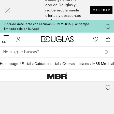
[navigation.slideout.screenreader]
app de Douglas y
recibe regularmente
MOSTRAR
ofertas y descuentos
exclusivos
-15% de descuento con el cupón: SUMMER15. ¡Por tiempo
limitado solo en la App!
A Douglas Home
Mi lista d
Abrir menú
Mi cuenta
A l
Menú
Regresar
Ejecutar búsqueda
Homepage
Facial
Cuidado facial
Cremas faciales
MBR Medical 