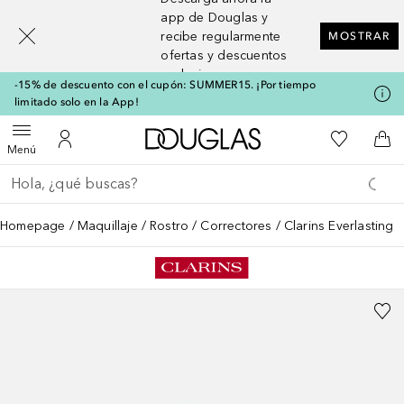
[navigation.slideout.screenreader]
app de Douglas y
recibe regularmente
MOSTRAR
ofertas y descuentos
exclusivos
-15% de descuento con el cupón: SUMMER15. ¡Por tiempo
limitado solo en la App!
A Douglas Home
Mi lista d
Abrir menú
Mi cuenta
A l
Menú
Regresar
Ejecutar búsqueda
Homepage
Maquillaje
Rostro
Correctores
Clarins Everlasting