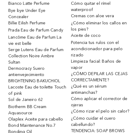
Bianco Latte Perfume
Cómo quitar el rímel
waterproof
Bye bye Under Eye
Cremas con aloe vera
Concealer
Billie Eilish Perfume
¿Cómo eliminar los callos en
los pies?
Prada Eau de Parfum Candy
Aceite de coco
Lancôme Eau de Parfum La
Potencia tus rulos con el
vie est belle
acondicionador para pelo
Serge Lutens Eau de Parfum
rizado
Collection Noire Ambre
Limpieza facial: Baños de
Sultan
vapor
Dermocracy Suero
¿CÓMO DEPILAR LAS CEJAS
antienvejecimiento
CORRECTAMENTE?
BRIGHTENING BAKUCHIOL
¿Qué es un sérum
Lacoste Eau de toilette Touch
antimanchas?
of pink
Cómo aplicar el corrector de
Sol de Janeiro 62
ojeras
Biotherm BB Cream
¿Cómo rizar el pelo sin calor?
Aquasource
¿Cómo cuidar el cuero
Olaplex Aceite para cabello
cabellundo?
Bond Maintenance No.7
TENDENCIA: SOAP BROWS
Bonding Oil