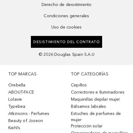
Derecho de desistimiento
Condiciones generales
Uso de cookies
DESISTIMIENTO DEL CONTRATO
©
2026
Douglas Spain S.A.U
TOP MARCAS
TOP CATEGORÍAS
Orebella
Cepillos
ABOUT-FACE
Correctores e Iluminadores
Lolavie
Maquinillas depilar mujer
Typebea
Bálsamos labiales
Atkinsons - Perfumes
Estuches de perfumes de
mujer
Beauty of Joseon
Protección solar
Kiehl’s