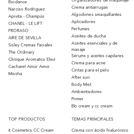
Organizadores de maquillaje
Biodance
Crema antiarrugas
Narciso Rodriguez
Algodones smaquillantes
Apivita - Champús
Aplicadores
CHANEL - LE LIFT
Perfumes
PRORASO
Aceites de ducha
AIRE DE SEVILLA
Aceites esenciales y de
Sisley Cremas Faciales
masaje
The Ordinary
Sérums y aceites capilares
Clinique Aromatics Elixir
Crema para acne
Cacharel Amor Amor
Cintas para el pelo
Missha
After sun
Body Mist
Ambientadores
Primer
Bb cream y cc cream
TOP PRODUCTOS
TEMAS PRINCIPALES
it Cosmetics CC Cream
Crema con ácido hialurónico