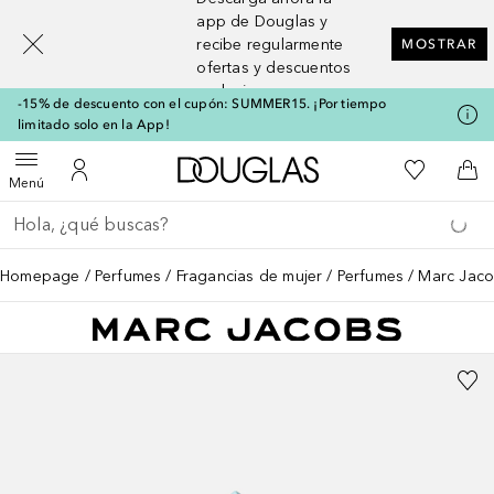
[navigation.slideout.screenreader]
app de Douglas y
recibe regularmente
MOSTRAR
ofertas y descuentos
exclusivos
-15% de descuento con el cupón: SUMMER15. ¡Por tiempo
limitado solo en la App!
A Douglas Home
Mi lista d
Abrir menú
Mi cuenta
A l
Menú
Regresar
Ejecutar búsqueda
Homepage
Perfumes
Fragancias de mujer
Perfumes
Marc Jaco