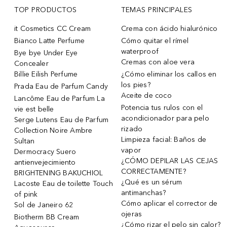
TOP PRODUCTOS
TEMAS PRINCIPALES
it Cosmetics CC Cream
Crema con ácido hialurónico
Bianco Latte Perfume
Cómo quitar el rímel
waterproof
Bye bye Under Eye
Cremas con aloe vera
Concealer
Billie Eilish Perfume
¿Cómo eliminar los callos en
los pies?
Prada Eau de Parfum Candy
Aceite de coco
Lancôme Eau de Parfum La
Potencia tus rulos con el
vie est belle
acondicionador para pelo
Serge Lutens Eau de Parfum
rizado
Collection Noire Ambre
Limpieza facial: Baños de
Sultan
vapor
Dermocracy Suero
¿CÓMO DEPILAR LAS CEJAS
antienvejecimiento
CORRECTAMENTE?
BRIGHTENING BAKUCHIOL
¿Qué es un sérum
Lacoste Eau de toilette Touch
antimanchas?
of pink
Cómo aplicar el corrector de
Sol de Janeiro 62
ojeras
Biotherm BB Cream
¿Cómo rizar el pelo sin calor?