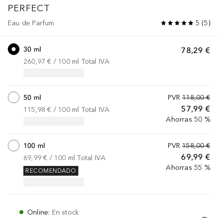
PERFECT
Eau de Parfum
5
(
5
)
30 ml
78,29 €
260,97 €
 / 
100
ml
Total IVA
50 ml
PVR
118,00 €
57,99 €
115,98 €
 / 
100
ml
Total IVA
Ahorras 50 %
100 ml
PVR
158,00 €
69,99 €
69,99 €
 / 
100
ml
Total IVA
Ahorras 55 %
RECOMENDADO
Online
:
En stock