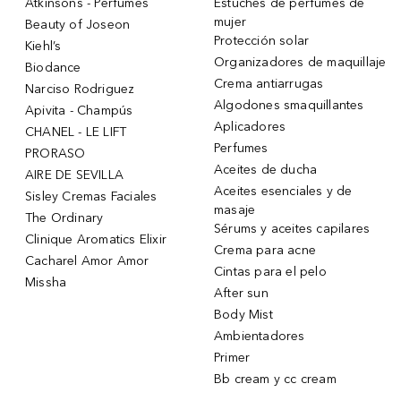
Atkinsons - Perfumes
Estuches de perfumes de
mujer
Beauty of Joseon
Protección solar
Kiehl’s
Organizadores de maquillaje
Biodance
Crema antiarrugas
Narciso Rodriguez
Algodones smaquillantes
Apivita - Champús
Aplicadores
CHANEL - LE LIFT
Perfumes
PRORASO
Aceites de ducha
AIRE DE SEVILLA
Aceites esenciales y de
Sisley Cremas Faciales
masaje
The Ordinary
Sérums y aceites capilares
Clinique Aromatics Elixir
Crema para acne
Cacharel Amor Amor
Cintas para el pelo
Missha
After sun
Body Mist
Ambientadores
Primer
Bb cream y cc cream