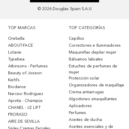
©
2026
Douglas Spain S.A.U
TOP MARCAS
TOP CATEGORÍAS
Orebella
Cepillos
ABOUT-FACE
Correctores e Iluminadores
Lolavie
Maquinillas depilar mujer
Typebea
Bálsamos labiales
Atkinsons - Perfumes
Estuches de perfumes de
mujer
Beauty of Joseon
Protección solar
Kiehl’s
Organizadores de maquillaje
Biodance
Crema antiarrugas
Narciso Rodriguez
Algodones smaquillantes
Apivita - Champús
Aplicadores
CHANEL - LE LIFT
Perfumes
PRORASO
Aceites de ducha
AIRE DE SEVILLA
Aceites esenciales y de
Sisley Cremas Faciales