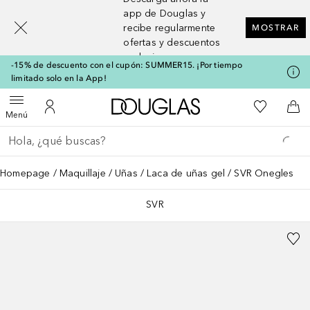
[navigation.slideout.screenreader]
app de Douglas y
recibe regularmente
MOSTRAR
ofertas y descuentos
exclusivos
-15% de descuento con el cupón: SUMMER15. ¡Por tiempo
limitado solo en la App!
A Douglas Home
Mi lista d
Abrir menú
Mi cuenta
A l
Menú
Regresar
Ejecutar búsqueda
Homepage
Maquillaje
Uñas
Laca de uñas gel
SVR Onegles
SVR