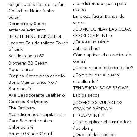
acondicionador para pelo
Serge Lutens Eau de Parfum
rizado
Collection Noire Ambre
Limpieza facial: Baños de
Sultan
vapor
Dermocracy Suero
¿CÓMO DEPILAR LAS CEJAS
antienvejecimiento
CORRECTAMENTE?
BRIGHTENING BAKUCHIOL
¿Qué es un sérum
Lacoste Eau de toilette Touch
antimanchas?
of pink
Cómo aplicar el corrector de
Sol de Janeiro 62
ojeras
Biotherm BB Cream
¿Cómo rizar el pelo sin calor?
Aquasource
¿Cómo cuidar el cuero
Olaplex Aceite para cabello
cabellundo?
Bond Maintenance No.7
TENDENCIA: SOAP BROWS
Bonding Oil
Axe Desodorante Leather &
Labios secos
Cookies Bodyspray
¿CÓMO DISIMULAR LOS
The Ordinary
GRANOS RÁPIDA Y
Acondicionador capilar Hair
EFICAZMENTE?
Care Behentrimonium
¿Cómo aplicar el iluminador?
Chloride 2%
/ Strobing
Ariana Grande Cloud
¿Qué son las cremas