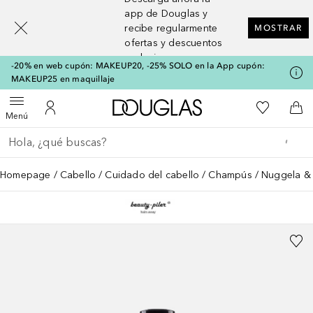
[navigation.slideout.screenreader]
app de Douglas y
recibe regularmente
MOSTRAR
ofertas y descuentos
exclusivos
-20% en web cupón: MAKEUP20, -25% SOLO en la App cupón:
MAKEUP25 en maquillaje
A Douglas Home
Mi lista d
Abrir menú
Mi cuenta
A l
Menú
Regresar
Ejecutar búsqueda
Homepage
Cabello
Cuidado del cabello
Champús
Nuggela & 