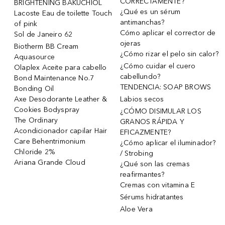
CORRECTAMENTE?
BRIGHTENING BAKUCHIOL
¿Qué es un sérum
Lacoste Eau de toilette Touch
antimanchas?
of pink
Cómo aplicar el corrector de
Sol de Janeiro 62
ojeras
Biotherm BB Cream
¿Cómo rizar el pelo sin calor?
Aquasource
¿Cómo cuidar el cuero
Olaplex Aceite para cabello
cabellundo?
Bond Maintenance No.7
TENDENCIA: SOAP BROWS
Bonding Oil
Axe Desodorante Leather &
Labios secos
Cookies Bodyspray
¿CÓMO DISIMULAR LOS
The Ordinary
GRANOS RÁPIDA Y
Acondicionador capilar Hair
EFICAZMENTE?
Care Behentrimonium
¿Cómo aplicar el iluminador?
Chloride 2%
/ Strobing
Ariana Grande Cloud
¿Qué son las cremas
reafirmantes?
Cremas con vitamina E
Sérums hidratantes
Aloe Vera