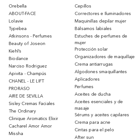
Orebella
Cepillos
ABOUT-FACE
Correctores e Iluminadores
Lolavie
Maquinillas depilar mujer
Typebea
Bálsamos labiales
Atkinsons - Perfumes
Estuches de perfumes de
mujer
Beauty of Joseon
Protección solar
Kiehl’s
Organizadores de maquillaje
Biodance
Crema antiarrugas
Narciso Rodriguez
Algodones smaquillantes
Apivita - Champús
Aplicadores
CHANEL - LE LIFT
Perfumes
PRORASO
Aceites de ducha
AIRE DE SEVILLA
Aceites esenciales y de
Sisley Cremas Faciales
masaje
The Ordinary
Sérums y aceites capilares
Clinique Aromatics Elixir
Crema para acne
Cacharel Amor Amor
Cintas para el pelo
Missha
After sun