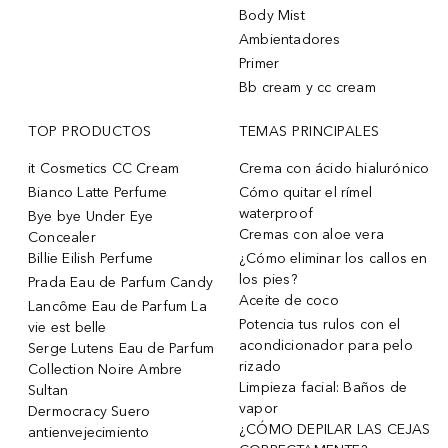
Body Mist
Ambientadores
Primer
Bb cream y cc cream
TOP PRODUCTOS
TEMAS PRINCIPALES
it Cosmetics CC Cream
Crema con ácido hialurónico
Bianco Latte Perfume
Cómo quitar el rímel
waterproof
Bye bye Under Eye
Cremas con aloe vera
Concealer
Billie Eilish Perfume
¿Cómo eliminar los callos en
los pies?
Prada Eau de Parfum Candy
Aceite de coco
Lancôme Eau de Parfum La
Potencia tus rulos con el
vie est belle
acondicionador para pelo
Serge Lutens Eau de Parfum
rizado
Collection Noire Ambre
Limpieza facial: Baños de
Sultan
vapor
Dermocracy Suero
¿CÓMO DEPILAR LAS CEJAS
antienvejecimiento