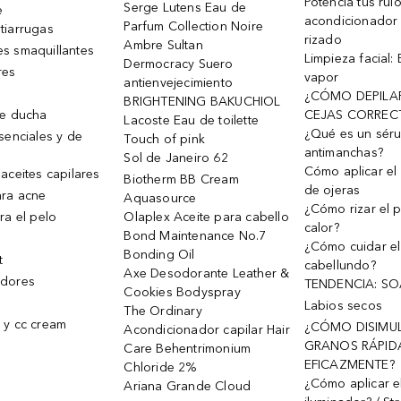
Potencia tus rul
Serge Lutens Eau de
e
acondicionador
Parfum Collection Noire
tiarrugas
rizado
Ambre Sultan
s smaquillantes
Limpieza facial:
Dermocracy Suero
res
vapor
antienvejecimiento
¿CÓMO DEPILA
BRIGHTENING BAKUCHIOL
de ducha
CEJAS CORREC
Lacoste Eau de toilette
¿Qué es un sér
senciales y de
Touch of pink
antimanchas?
Sol de Janeiro 62
Cómo aplicar el 
aceites capilares
Biotherm BB Cream
de ojeras
ra acne
Aquasource
¿Cómo rizar el p
ra el pelo
Olaplex Aceite para cabello
calor?
Bond Maintenance No.7
¿Cómo cuidar el
Bonding Oil
t
cabellundo?
Axe Desodorante Leather &
dores
TENDENCIA: S
Cookies Bodyspray
Labios secos
The Ordinary
 y cc cream
¿CÓMO DISIMU
Acondicionador capilar Hair
GRANOS RÁPID
Care Behentrimonium
EFICAZMENTE?
Chloride 2%
¿Cómo aplicar e
Ariana Grande Cloud