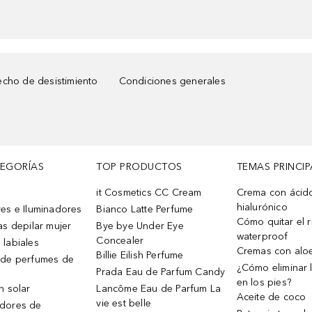
cho de desistimiento
Condiciones generales
TEGORÍAS
TOP PRODUCTOS
TEMAS PRINCIP
it Cosmetics CC Cream
Crema con ácid
hialurónico
es e Iluminadores
Bianco Latte Perfume
Cómo quitar el r
as depilar mujer
Bye bye Under Eye
waterproof
Concealer
 labiales
Cremas con alo
Billie Eilish Perfume
 de perfumes de
¿Cómo eliminar l
Prada Eau de Parfum Candy
en los pies?
n solar
Lancôme Eau de Parfum La
Aceite de coco
vie est belle
dores de