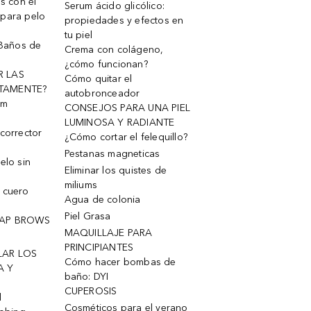
os con el
Serum ácido glicólico:
 para pelo
propiedades y efectos en
tu piel
 Baños de
Crema con colágeno,
¿cómo funcionan?
R LAS
Cómo quitar el
TAMENTE?
autobronceador
um
CONSEJOS PARA UNA PIEL
LUMINOSA Y RADIANTE
corrector
¿Cómo cortar el felequillo?
Pestanas magneticas
elo sin
Eliminar los quistes de
miliums
 cuero
Agua de colonia
Piel Grasa
OAP BROWS
MAQUILLAJE PARA
PRINCIPIANTES
LAR LOS
Cómo hacer bombas de
A Y
baño: DYI
CUPEROSIS
l
Cosméticos para el verano