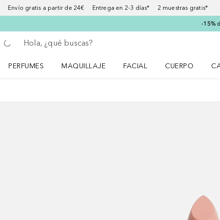
Envío gratis a partir de 24€ Entrega en 2-3 días* 2 muestras gratis*
-15% d
Regresar
Ejecutar búsqueda
PERFUMES
MAQUILLAJE
FACIAL
CUERPO
C
Abrir menú Perfumes
Abrir menú Maquillaje
Abrir menú Facial
Abrir menú Cuer
Ab