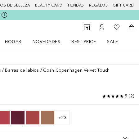
IOS DE BELLEZA
BEAUTY CARD
TIENDAS
REGALOS
GIFT CARD
Mi lista d
Al Storefinder
Mi cuenta
A l
HOGAR
NOVEDADES
BEST PRICE
SALE
Abrir menú Hogar
Abrir menú Novedades
Abrir menú Sal
s
Barras de labios
Gosh Copenhagen Velvet Touch
5
(
2
)
+
23