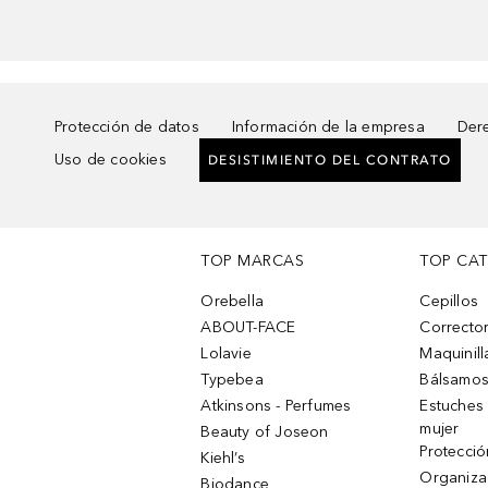
Protección de datos
Información de la empresa
Dere
Uso de cookies
DESISTIMIENTO DEL CONTRATO
TOP MARCAS
TOP CA
Orebella
Cepillos
ABOUT-FACE
Corrector
Lolavie
Maquinill
Typebea
Bálsamos
Atkinsons - Perfumes
Estuches
mujer
Beauty of Joseon
Protecció
Kiehl’s
Organiza
Biodance