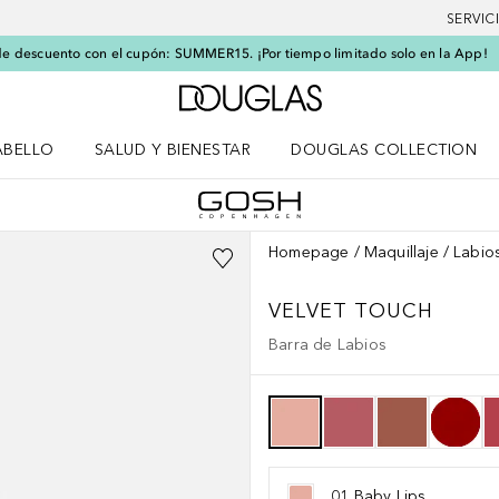
SERVIC
e descuento con el cupón: SUMMER15. ¡Por tiempo limitado solo en la App!
A Douglas Home
ABELLO
SALUD Y BIENESTAR
DOUGLAS COLLECTION
po
rir menú Cabello
Abrir menú Salud y bienestar
Homepage
Maquillaje
Labio
VELVET TOUCH
Barra de Labios
01,Baby Lips