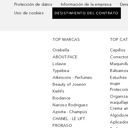
Protección de datos
Información de la empresa
Dere
Uso de cookies
DESISTIMIENTO DEL CONTRATO
TOP MARCAS
TOP CA
Orebella
Cepillos
ABOUT-FACE
Corrector
Lolavie
Maquinill
Typebea
Bálsamos
Atkinsons - Perfumes
Estuches
mujer
Beauty of Joseon
Protecció
Kiehl’s
Organiza
Biodance
maquillaj
Narciso Rodriguez
Crema an
Apivita - Champús
Algodone
CHANEL - LE LIFT
Aplicado
PRORASO