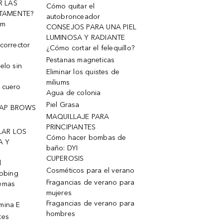
R LAS
Cómo quitar el
TAMENTE?
autobronceador
um
CONSEJOS PARA UNA PIEL
LUMINOSA Y RADIANTE
corrector
¿Cómo cortar el felequillo?
Pestanas magneticas
elo sin
Eliminar los quistes de
miliums
 cuero
Agua de colonia
Piel Grasa
OAP BROWS
MAQUILLAJE PARA
PRINCIPIANTES
LAR LOS
Cómo hacer bombas de
A Y
baño: DYI
CUPEROSIS
l
Cosméticos para el verano
robing
Fragancias de verano para
remas
mujeres
Fragancias de verano para
mina E
hombres
tes