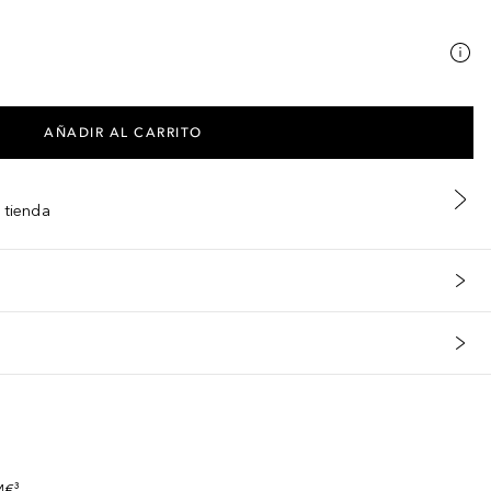
AÑADIR AL CARRITO
 tienda
s
4€³