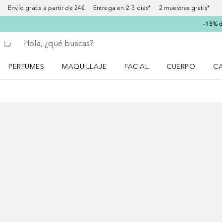
Envío gratis a partir de 24€ Entrega en 2-3 días* 2 muestras gratis*
-15% d
Regresar
Ejecutar búsqueda
PERFUMES
MAQUILLAJE
FACIAL
CUERPO
C
Abrir menú Perfumes
Abrir menú Maquillaje
Abrir menú Facial
Abrir menú Cuer
Ab