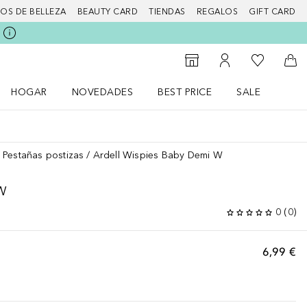
IOS DE BELLEZA
BEAUTY CARD
TIENDAS
REGALOS
GIFT CARD
Mi lista d
Al Storefinder
Mi cuenta
A l
HOGAR
NOVEDADES
BEST PRICE
SALE
Abrir menú Hogar
Abrir menú Novedades
Abrir menú Sal
Pestañas postizas
Ardell Wispies Baby Demi W
W
0
(
0
)
6,99 €