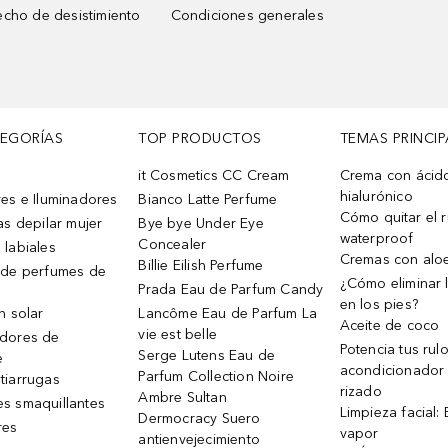
cho de desistimiento
Condiciones generales
TEGORÍAS
TOP PRODUCTOS
TEMAS PRINCIP
it Cosmetics CC Cream
Crema con ácid
hialurónico
es e Iluminadores
Bianco Latte Perfume
Cómo quitar el r
as depilar mujer
Bye bye Under Eye
waterproof
Concealer
 labiales
Cremas con alo
Billie Eilish Perfume
 de perfumes de
¿Cómo eliminar l
Prada Eau de Parfum Candy
en los pies?
n solar
Lancôme Eau de Parfum La
Aceite de coco
vie est belle
dores de
Potencia tus rul
Serge Lutens Eau de
e
acondicionador
Parfum Collection Noire
tiarrugas
rizado
Ambre Sultan
s smaquillantes
Limpieza facial:
Dermocracy Suero
res
vapor
antienvejecimiento