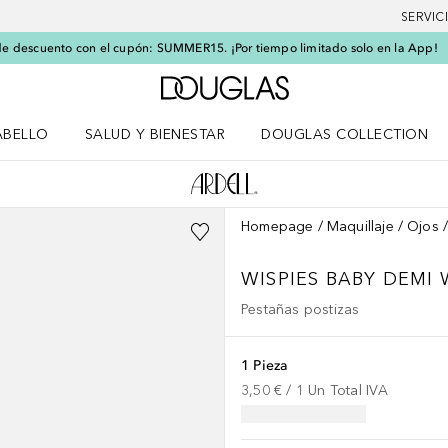
SERVIC
e descuento con el cupón: SUMMER15. ¡Por tiempo limitado solo en la App!
A Douglas Home
ABELLO
SALUD Y BIENESTAR
DOUGLAS COLLECTION
po
rir menú Cabello
Abrir menú Salud y bienestar
Homepage
Maquillaje
Ojos
WISPIES
BABY DEMI 
Pestañas postizas
1 Pieza
3,50 €
 / 
1
Un
Total IVA