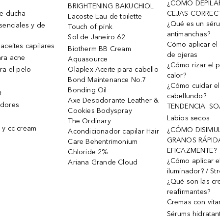
¿CÓMO DEPILA
BRIGHTENING BAKUCHIOL
de ducha
CEJAS CORREC
Lacoste Eau de toilette
¿Qué es un sér
senciales y de
Touch of pink
antimanchas?
Sol de Janeiro 62
Cómo aplicar el 
aceites capilares
Biotherm BB Cream
de ojeras
ra acne
Aquasource
¿Cómo rizar el p
ra el pelo
Olaplex Aceite para cabello
calor?
Bond Maintenance No.7
¿Cómo cuidar el
Bonding Oil
t
cabellundo?
Axe Desodorante Leather &
dores
TENDENCIA: S
Cookies Bodyspray
Labios secos
The Ordinary
 y cc cream
¿CÓMO DISIMU
Acondicionador capilar Hair
GRANOS RÁPID
Care Behentrimonium
EFICAZMENTE?
Chloride 2%
¿Cómo aplicar e
Ariana Grande Cloud
iluminador? / St
¿Qué son las c
reafirmantes?
Cremas con vita
Sérums hidratan