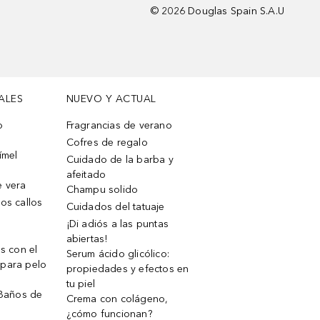
©
2026
Douglas Spain S.A.U
ALES
NUEVO Y ACTUAL
o
Fragrancias de verano
Cofres de regalo
ímel
Cuidado de la barba y
afeitado
e vera
Champu solido
os callos
Cuidados del tatuaje
¡Di adiós a las puntas
abiertas!
os con el
Serum ácido glicólico:
 para pelo
propiedades y efectos en
tu piel
 Baños de
Crema con colágeno,
¿cómo funcionan?