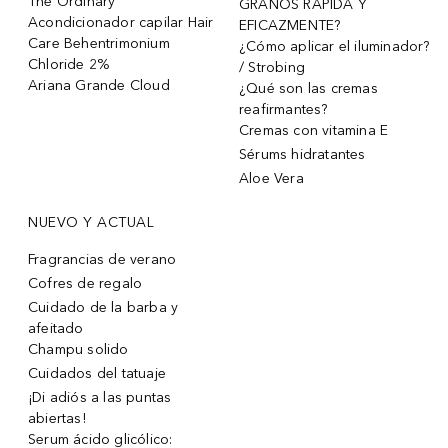
The Ordinary
GRANOS RÁPIDA Y
Acondicionador capilar Hair
EFICAZMENTE?
Care Behentrimonium
¿Cómo aplicar el iluminador?
Chloride 2%
/ Strobing
Ariana Grande Cloud
¿Qué son las cremas
reafirmantes?
Cremas con vitamina E
Sérums hidratantes
Aloe Vera
NUEVO Y ACTUAL
Fragrancias de verano
Cofres de regalo
Cuidado de la barba y
afeitado
Champu solido
Cuidados del tatuaje
¡Di adiós a las puntas
abiertas!
Serum ácido glicólico: