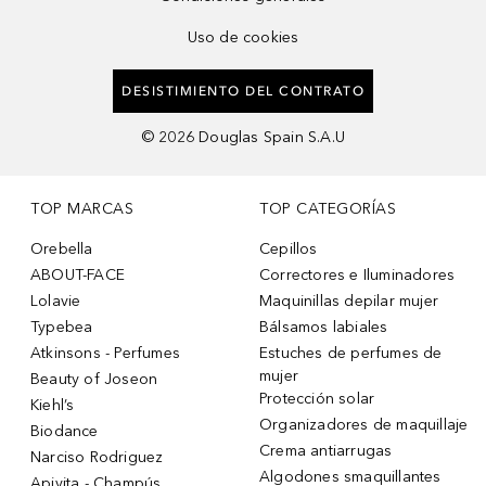
Uso de cookies
DESISTIMIENTO DEL CONTRATO
©
2026
Douglas Spain S.A.U
TOP MARCAS
TOP CATEGORÍAS
Orebella
Cepillos
ABOUT-FACE
Correctores e Iluminadores
Lolavie
Maquinillas depilar mujer
Typebea
Bálsamos labiales
Atkinsons - Perfumes
Estuches de perfumes de
mujer
Beauty of Joseon
Protección solar
Kiehl’s
Organizadores de maquillaje
Biodance
Crema antiarrugas
Narciso Rodriguez
Algodones smaquillantes
Apivita - Champús