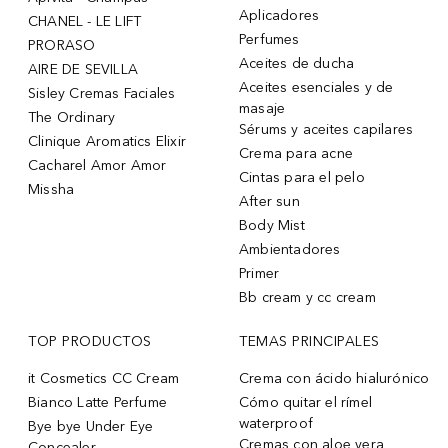
Aplicadores
CHANEL - LE LIFT
Perfumes
PRORASO
Aceites de ducha
AIRE DE SEVILLA
Aceites esenciales y de
Sisley Cremas Faciales
masaje
The Ordinary
Sérums y aceites capilares
Clinique Aromatics Elixir
Crema para acne
Cacharel Amor Amor
Cintas para el pelo
Missha
After sun
Body Mist
Ambientadores
Primer
Bb cream y cc cream
TOP PRODUCTOS
TEMAS PRINCIPALES
it Cosmetics CC Cream
Crema con ácido hialurónico
Bianco Latte Perfume
Cómo quitar el rímel
waterproof
Bye bye Under Eye
Cremas con aloe vera
Concealer