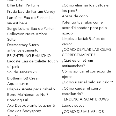
Billie Eilish Perfume
¿Cómo eliminar los callos en
los pies?
Prada Eau de Parfum Candy
Aceite de coco
Lancôme Eau de Parfum La
Potencia tus rulos con el
vie est belle
acondicionador para pelo
Serge Lutens Eau de Parfum
rizado
Collection Noire Ambre
Limpieza facial: Baños de
Sultan
vapor
Dermocracy Suero
¿CÓMO DEPILAR LAS CEJAS
antienvejecimiento
CORRECTAMENTE?
BRIGHTENING BAKUCHIOL
¿Qué es un sérum
Lacoste Eau de toilette Touch
antimanchas?
of pink
Cómo aplicar el corrector de
Sol de Janeiro 62
ojeras
Biotherm BB Cream
¿Cómo rizar el pelo sin calor?
Aquasource
¿Cómo cuidar el cuero
Olaplex Aceite para cabello
cabellundo?
Bond Maintenance No.7
TENDENCIA: SOAP BROWS
Bonding Oil
Axe Desodorante Leather &
Labios secos
Cookies Bodyspray
¿CÓMO DISIMULAR LOS