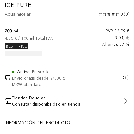
ICE PURE
Agua micelar
0
(
0
)
200 ml
PVR
22,99 €
9,70 €
4,85 €
 / 
100
ml
Total IVA
Ahorras 57 %
BEST PRICE
Online
:
En stock
Envío gratis desde
24,00 €
MRW Standard
Tiendas Douglas
Consultar disponibilidad en tienda
AÑADIR AL CARRITO
INFORMACIÓN DEL PRODUCTO