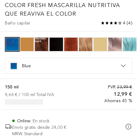
COLOR FRESH
MASCARILLA NUTRITIVA
QUE REAVIVA EL COLOR
Baño capilar
4
(
4
)
Blue
150 ml
PVR
23,99 €
12,99 €
8,66 €
 / 
100
ml
Total IVA
Ahorras 45 %
Online
:
En stock
Envío gratis desde
24,00 €
MRW Standard