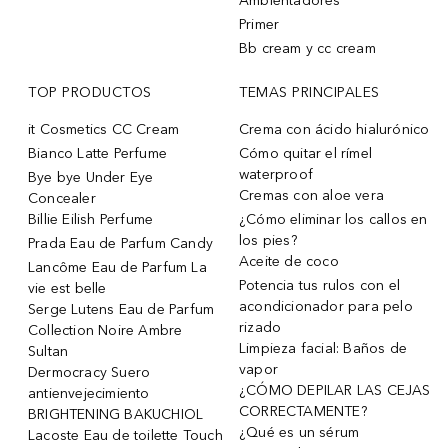
Ambientadores
Primer
Bb cream y cc cream
TOP PRODUCTOS
TEMAS PRINCIPALES
it Cosmetics CC Cream
Crema con ácido hialurónico
Bianco Latte Perfume
Cómo quitar el rímel
waterproof
Bye bye Under Eye
Cremas con aloe vera
Concealer
Billie Eilish Perfume
¿Cómo eliminar los callos en
los pies?
Prada Eau de Parfum Candy
Aceite de coco
Lancôme Eau de Parfum La
Potencia tus rulos con el
vie est belle
acondicionador para pelo
Serge Lutens Eau de Parfum
rizado
Collection Noire Ambre
Limpieza facial: Baños de
Sultan
vapor
Dermocracy Suero
¿CÓMO DEPILAR LAS CEJAS
antienvejecimiento
CORRECTAMENTE?
BRIGHTENING BAKUCHIOL
¿Qué es un sérum
Lacoste Eau de toilette Touch