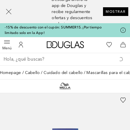
[navigation.slideout.screenreader]
app de Douglas y
recibe regularmente
MOSTRAR
ofertas y descuentos
exclusivos
-15% de descuento con el cupón: SUMMER15. ¡Por tiempo
limitado solo en la App!
A Douglas Home
Mi lista d
Abrir menú
Mi cuenta
A l
Menú
Regresar
Ejecutar búsqueda
Homepage
Cabello
Cuidado del cabello
Mascarillas para el ca