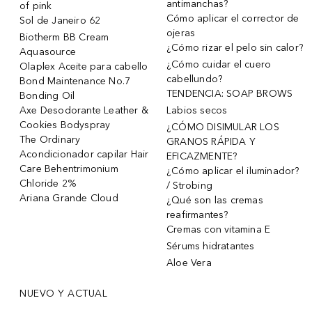
antimanchas?
of pink
Cómo aplicar el corrector de
Sol de Janeiro 62
ojeras
Biotherm BB Cream
¿Cómo rizar el pelo sin calor?
Aquasource
¿Cómo cuidar el cuero
Olaplex Aceite para cabello
cabellundo?
Bond Maintenance No.7
TENDENCIA: SOAP BROWS
Bonding Oil
Axe Desodorante Leather &
Labios secos
Cookies Bodyspray
¿CÓMO DISIMULAR LOS
The Ordinary
GRANOS RÁPIDA Y
Acondicionador capilar Hair
EFICAZMENTE?
Care Behentrimonium
¿Cómo aplicar el iluminador?
Chloride 2%
/ Strobing
Ariana Grande Cloud
¿Qué son las cremas
reafirmantes?
Cremas con vitamina E
Sérums hidratantes
Aloe Vera
NUEVO Y ACTUAL