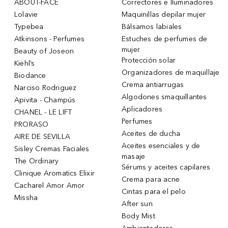
ABOUT-FACE
Correctores e Iluminadores
Lolavie
Maquinillas depilar mujer
Typebea
Bálsamos labiales
Atkinsons - Perfumes
Estuches de perfumes de
mujer
Beauty of Joseon
Protección solar
Kiehl’s
Organizadores de maquillaje
Biodance
Crema antiarrugas
Narciso Rodriguez
Algodones smaquillantes
Apivita - Champús
Aplicadores
CHANEL - LE LIFT
Perfumes
PRORASO
Aceites de ducha
AIRE DE SEVILLA
Aceites esenciales y de
Sisley Cremas Faciales
masaje
The Ordinary
Sérums y aceites capilares
Clinique Aromatics Elixir
Crema para acne
Cacharel Amor Amor
Cintas para el pelo
Missha
After sun
Body Mist