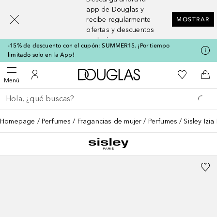
[navigation.slideout.screenreader]
app de Douglas y
recibe regularmente
MOSTRAR
ofertas y descuentos
exclusivos
-15% de descuento con el cupón: SUMMER15. ¡Por tiempo
limitado solo en la App!
A Douglas Home
Mi lista d
Abrir menú
Mi cuenta
A l
Menú
Regresar
Ejecutar búsqueda
Homepage
Perfumes
Fragancias de mujer
Perfumes
Sisley Izia