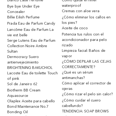
Bianco Latte Perfume
Cómo quitar el rímel
waterproof
Bye bye Under Eye
Cremas con aloe vera
Concealer
Billie Eilish Perfume
¿Cómo eliminar los callos en
los pies?
Prada Eau de Parfum Candy
Aceite de coco
Lancôme Eau de Parfum La
Potencia tus rulos con el
vie est belle
acondicionador para pelo
Serge Lutens Eau de Parfum
rizado
Collection Noire Ambre
Limpieza facial: Baños de
Sultan
vapor
Dermocracy Suero
¿CÓMO DEPILAR LAS CEJAS
antienvejecimiento
CORRECTAMENTE?
BRIGHTENING BAKUCHIOL
¿Qué es un sérum
Lacoste Eau de toilette Touch
antimanchas?
of pink
Cómo aplicar el corrector de
Sol de Janeiro 62
ojeras
Biotherm BB Cream
¿Cómo rizar el pelo sin calor?
Aquasource
¿Cómo cuidar el cuero
Olaplex Aceite para cabello
cabellundo?
Bond Maintenance No.7
TENDENCIA: SOAP BROWS
Bonding Oil