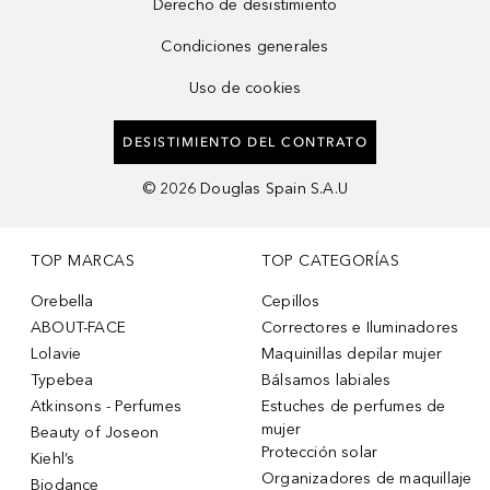
Derecho de desistimiento
Condiciones generales
Uso de cookies
DESISTIMIENTO DEL CONTRATO
©
2026
Douglas Spain S.A.U
TOP MARCAS
TOP CATEGORÍAS
Orebella
Cepillos
ABOUT-FACE
Correctores e Iluminadores
Lolavie
Maquinillas depilar mujer
Typebea
Bálsamos labiales
Atkinsons - Perfumes
Estuches de perfumes de
mujer
Beauty of Joseon
Protección solar
Kiehl’s
Organizadores de maquillaje
Biodance