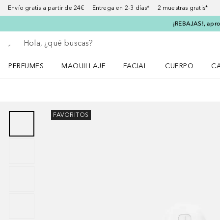
Envío gratis a partir de 24€ Entrega en 2-3 días* 2 muestras gratis*
¡REBAJAS!, aprov
Regresar
Ejecutar búsqueda
PERFUMES
MAQUILLAJE
FACIAL
CUERPO
C
Abrir menú Perfumes
Abrir menú Maquillaje
Abrir menú Facial
Abrir menú Cuer
Ab
FAVORITOS