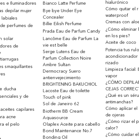
hialurónico
es e Iluminadores
Bianco Latte Perfume
Cómo quitar el r
as depilar mujer
Bye bye Under Eye
waterproof
Concealer
 labiales
Cremas con alo
Billie Eilish Perfume
 de perfumes de
¿Cómo eliminar l
Prada Eau de Parfum Candy
en los pies?
n solar
Lancôme Eau de Parfum La
Aceite de coco
vie est belle
dores de
Potencia tus rul
Serge Lutens Eau de
e
acondicionador
Parfum Collection Noire
tiarrugas
rizado
Ambre Sultan
s smaquillantes
Limpieza facial:
Dermocracy Suero
res
vapor
antienvejecimiento
¿CÓMO DEPILA
BRIGHTENING BAKUCHIOL
de ducha
CEJAS CORREC
Lacoste Eau de toilette
¿Qué es un sér
senciales y de
Touch of pink
antimanchas?
Sol de Janeiro 62
Cómo aplicar el 
aceites capilares
Biotherm BB Cream
de ojeras
ra acne
Aquasource
¿Cómo rizar el p
ra el pelo
Olaplex Aceite para cabello
calor?
Bond Maintenance No.7
¿Cómo cuidar el
Bonding Oil