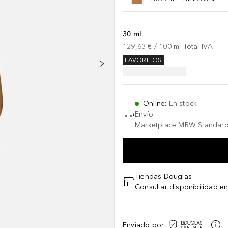
30 ml
129,63 €
 / 
100
ml
Total IVA
FAVORITOS
Online
:
En stock
Envío
Marketplace MRW Standard
Tiendas Douglas
Consultar disponibilidad en
Enviado por