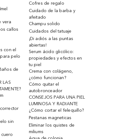
Cofres de regalo
ímel
Cuidado de la barba y
afeitado
e vera
Champu solido
os callos
Cuidados del tatuaje
¡Di adiós a las puntas
abiertas!
os con el
Serum ácido glicólico:
 para pelo
propiedades y efectos en
tu piel
 Baños de
Crema con colágeno,
¿cómo funcionan?
R LAS
Cómo quitar el
TAMENTE?
autobronceador
um
CONSEJOS PARA UNA PIEL
LUMINOSA Y RADIANTE
corrector
¿Cómo cortar el felequillo?
Pestanas magneticas
elo sin
Eliminar los quistes de
miliums
 cuero
Agua de colonia