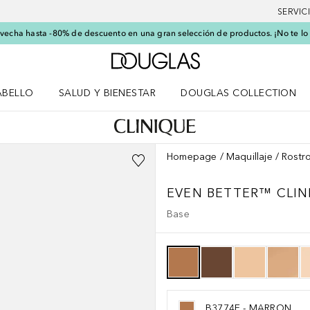
SERVIC
echa hasta -80% de descuento en una gran selección de productos. ¡No te lo
A Douglas Home
ABELLO
SALUD Y BIENESTAR
DOUGLAS COLLECTION
po
rir menú Cabello
Abrir menú Salud y bienestar
Homepage
Maquillaje
Rostr
EVEN BETTER™
CLIN
Base
B3774E - MARRON