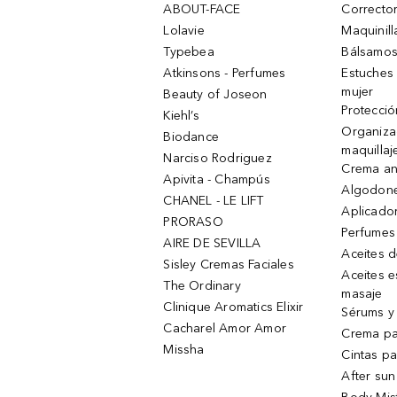
ABOUT-FACE
Corrector
Lolavie
Maquinill
Typebea
Bálsamos
Atkinsons - Perfumes
Estuches
mujer
Beauty of Joseon
Protecció
Kiehl’s
Organiza
Biodance
maquillaj
Narciso Rodriguez
Crema an
Apivita - Champús
Algodone
CHANEL - LE LIFT
Aplicado
PRORASO
Perfumes
AIRE DE SEVILLA
Aceites 
Sisley Cremas Faciales
Aceites e
The Ordinary
masaje
Clinique Aromatics Elixir
Sérums y 
Cacharel Amor Amor
Crema pa
Missha
Cintas pa
After sun