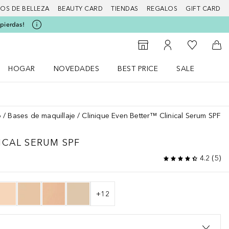
IOS DE BELLEZA
BEAUTY CARD
TIENDAS
REGALOS
GIFT CARD
 pierdas!
Mi lista d
Al Storefinder
Mi cuenta
A l
HOGAR
NOVEDADES
BEST PRICE
SALE
Abrir menú Hogar
Abrir menú Novedades
Abrir menú Sal
o
Bases de maquillaje
Clinique Even Better™ Clinical Serum SPF
ICAL SERUM SPF
4.2
(
5
)
+
12