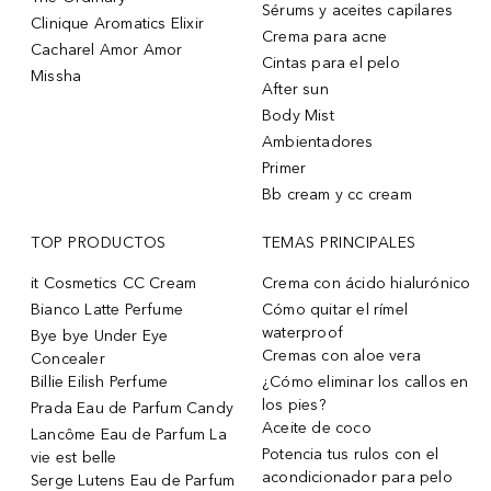
Sérums y aceites capilares
Clinique Aromatics Elixir
Crema para acne
Cacharel Amor Amor
Cintas para el pelo
Missha
After sun
Body Mist
Ambientadores
Primer
Bb cream y cc cream
TOP PRODUCTOS
TEMAS PRINCIPALES
it Cosmetics CC Cream
Crema con ácido hialurónico
Bianco Latte Perfume
Cómo quitar el rímel
waterproof
Bye bye Under Eye
Cremas con aloe vera
Concealer
Billie Eilish Perfume
¿Cómo eliminar los callos en
los pies?
Prada Eau de Parfum Candy
Aceite de coco
Lancôme Eau de Parfum La
Potencia tus rulos con el
vie est belle
acondicionador para pelo
Serge Lutens Eau de Parfum