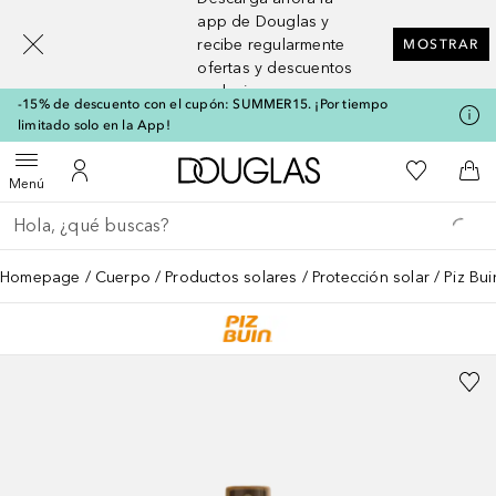
[navigation.slideout.screenreader]
app de Douglas y
recibe regularmente
MOSTRAR
ofertas y descuentos
exclusivos
-15% de descuento con el cupón: SUMMER15. ¡Por tiempo
limitado solo en la App!
A Douglas Home
Mi lista d
Abrir menú
Mi cuenta
A l
Menú
Regresar
Ejecutar búsqueda
Homepage
Cuerpo
Productos solares
Protección solar
Piz Bu