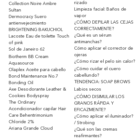
rizado
Collection Noire Ambre
Limpieza facial: Baños de
Sultan
vapor
Dermocracy Suero
¿CÓMO DEPILAR LAS CEJAS
antienvejecimiento
CORRECTAMENTE?
BRIGHTENING BAKUCHIOL
¿Qué es un sérum
Lacoste Eau de toilette Touch
antimanchas?
of pink
Cómo aplicar el corrector de
Sol de Janeiro 62
ojeras
Biotherm BB Cream
¿Cómo rizar el pelo sin calor?
Aquasource
¿Cómo cuidar el cuero
Olaplex Aceite para cabello
cabellundo?
Bond Maintenance No.7
TENDENCIA: SOAP BROWS
Bonding Oil
Axe Desodorante Leather &
Labios secos
Cookies Bodyspray
¿CÓMO DISIMULAR LOS
The Ordinary
GRANOS RÁPIDA Y
Acondicionador capilar Hair
EFICAZMENTE?
Care Behentrimonium
¿Cómo aplicar el iluminador?
Chloride 2%
/ Strobing
Ariana Grande Cloud
¿Qué son las cremas
reafirmantes?