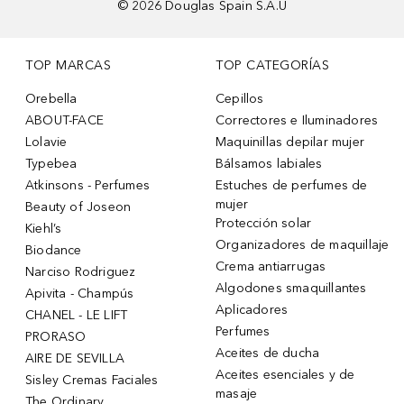
©
2026
Douglas Spain S.A.U
TOP MARCAS
TOP CATEGORÍAS
Orebella
Cepillos
ABOUT-FACE
Correctores e Iluminadores
Lolavie
Maquinillas depilar mujer
Typebea
Bálsamos labiales
Atkinsons - Perfumes
Estuches de perfumes de
mujer
Beauty of Joseon
Protección solar
Kiehl’s
Organizadores de maquillaje
Biodance
Crema antiarrugas
Narciso Rodriguez
Algodones smaquillantes
Apivita - Champús
Aplicadores
CHANEL - LE LIFT
Perfumes
PRORASO
Aceites de ducha
AIRE DE SEVILLA
Aceites esenciales y de
Sisley Cremas Faciales
masaje
The Ordinary