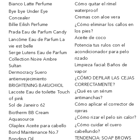
Bianco Latte Perfume
Cómo quitar el rímel
waterproof
Bye bye Under Eye
Cremas con aloe vera
Concealer
Billie Eilish Perfume
¿Cómo eliminar los callos en
los pies?
Prada Eau de Parfum Candy
Aceite de coco
Lancôme Eau de Parfum La
Potencia tus rulos con el
vie est belle
acondicionador para pelo
Serge Lutens Eau de Parfum
rizado
Collection Noire Ambre
Limpieza facial: Baños de
Sultan
vapor
Dermocracy Suero
¿CÓMO DEPILAR LAS CEJAS
antienvejecimiento
CORRECTAMENTE?
BRIGHTENING BAKUCHIOL
¿Qué es un sérum
Lacoste Eau de toilette Touch
antimanchas?
of pink
Cómo aplicar el corrector de
Sol de Janeiro 62
ojeras
Biotherm BB Cream
¿Cómo rizar el pelo sin calor?
Aquasource
¿Cómo cuidar el cuero
Olaplex Aceite para cabello
cabellundo?
Bond Maintenance No.7
TENDENCIA: SOAP BROWS
Bonding Oil