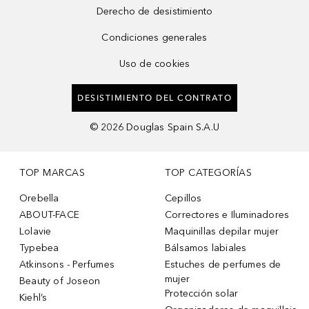
Derecho de desistimiento
Condiciones generales
Uso de cookies
DESISTIMIENTO DEL CONTRATO
©
2026
Douglas Spain S.A.U
TOP MARCAS
TOP CATEGORÍAS
Orebella
Cepillos
ABOUT-FACE
Correctores e Iluminadores
Lolavie
Maquinillas depilar mujer
Typebea
Bálsamos labiales
Atkinsons - Perfumes
Estuches de perfumes de
mujer
Beauty of Joseon
Protección solar
Kiehl’s