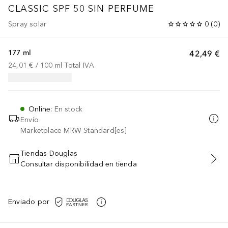
CLASSIC
SPF 50 SIN PERFUME
Spray solar
0
(
0
)
177 ml
42,49 €
24,01 €
 / 
100
ml
Total IVA
Online
:
En stock
Envío
Marketplace MRW Standard[es]
Tiendas Douglas
Consultar disponibilidad en tienda
AÑADIR AL CARRITO
Enviado por