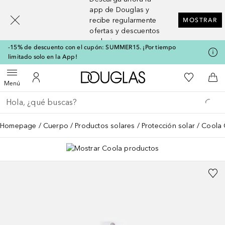
[navigation.slideout.screenreader]
app de Douglas y
recibe regularmente
MOSTRAR
ofertas y descuentos
exclusivos
-15% de descuento con el cupón: SUMMER15. ¡Por tiempo
limitado solo en la App!
A Douglas Home
Mi lista d
Abrir menú
Mi cuenta
A l
Menú
Regresar
Ejecutar búsqueda
Homepage
Cuerpo
Productos solares
Protección solar
Coola 