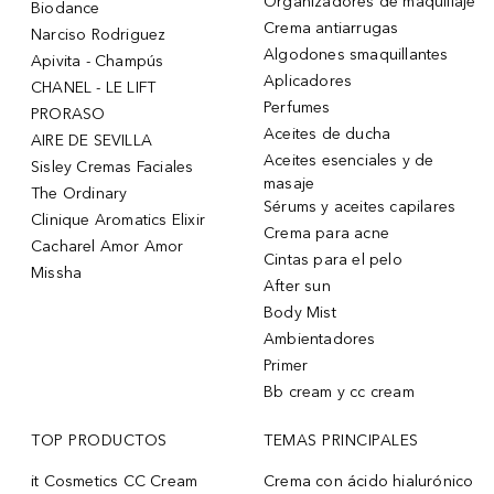
Organizadores de maquillaje
Biodance
Crema antiarrugas
Narciso Rodriguez
Algodones smaquillantes
Apivita - Champús
Aplicadores
CHANEL - LE LIFT
Perfumes
PRORASO
Aceites de ducha
AIRE DE SEVILLA
Aceites esenciales y de
Sisley Cremas Faciales
masaje
The Ordinary
Sérums y aceites capilares
Clinique Aromatics Elixir
Crema para acne
Cacharel Amor Amor
Cintas para el pelo
Missha
After sun
Body Mist
Ambientadores
Primer
Bb cream y cc cream
TOP PRODUCTOS
TEMAS PRINCIPALES
it Cosmetics CC Cream
Crema con ácido hialurónico