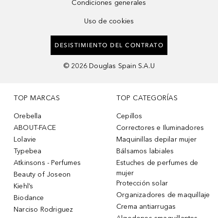
Condiciones generales
Uso de cookies
DESISTIMIENTO DEL CONTRATO
©
2026
Douglas Spain S.A.U
TOP MARCAS
TOP CATEGORÍAS
Orebella
Cepillos
ABOUT-FACE
Correctores e Iluminadores
Lolavie
Maquinillas depilar mujer
Typebea
Bálsamos labiales
Atkinsons - Perfumes
Estuches de perfumes de
mujer
Beauty of Joseon
Protección solar
Kiehl’s
Organizadores de maquillaje
Biodance
Crema antiarrugas
Narciso Rodriguez