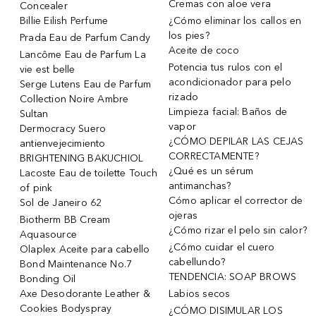
Cremas con aloe vera
Concealer
Billie Eilish Perfume
¿Cómo eliminar los callos en
los pies?
Prada Eau de Parfum Candy
Aceite de coco
Lancôme Eau de Parfum La
Potencia tus rulos con el
vie est belle
acondicionador para pelo
Serge Lutens Eau de Parfum
rizado
Collection Noire Ambre
Limpieza facial: Baños de
Sultan
vapor
Dermocracy Suero
¿CÓMO DEPILAR LAS CEJAS
antienvejecimiento
CORRECTAMENTE?
BRIGHTENING BAKUCHIOL
¿Qué es un sérum
Lacoste Eau de toilette Touch
antimanchas?
of pink
Cómo aplicar el corrector de
Sol de Janeiro 62
ojeras
Biotherm BB Cream
¿Cómo rizar el pelo sin calor?
Aquasource
¿Cómo cuidar el cuero
Olaplex Aceite para cabello
cabellundo?
Bond Maintenance No.7
TENDENCIA: SOAP BROWS
Bonding Oil
Axe Desodorante Leather &
Labios secos
Cookies Bodyspray
¿CÓMO DISIMULAR LOS