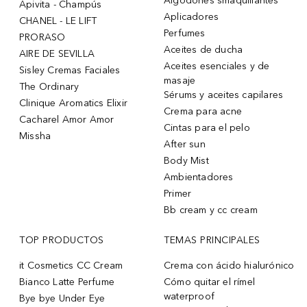
Algodones smaquillantes
Apivita - Champús
Aplicadores
CHANEL - LE LIFT
Perfumes
PRORASO
Aceites de ducha
AIRE DE SEVILLA
Aceites esenciales y de
Sisley Cremas Faciales
masaje
The Ordinary
Sérums y aceites capilares
Clinique Aromatics Elixir
Crema para acne
Cacharel Amor Amor
Cintas para el pelo
Missha
After sun
Body Mist
Ambientadores
Primer
Bb cream y cc cream
TOP PRODUCTOS
TEMAS PRINCIPALES
it Cosmetics CC Cream
Crema con ácido hialurónico
Bianco Latte Perfume
Cómo quitar el rímel
waterproof
Bye bye Under Eye