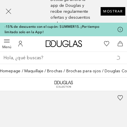
[navigation.slideout.screenreader]
app de Douglas y
recibe regularmente
MOSTRAR
ofertas y descuentos
exclusivos
-15% de descuento con el cupón: SUMMER15. ¡Por tiempo
limitado solo en la App!
A Douglas Home
Mi lista d
Abrir menú
Mi cuenta
A l
Menú
Regresar
Ejecutar búsqueda
Homepage
Maquillaje
Brochas
Brochas para ojos
Douglas Col