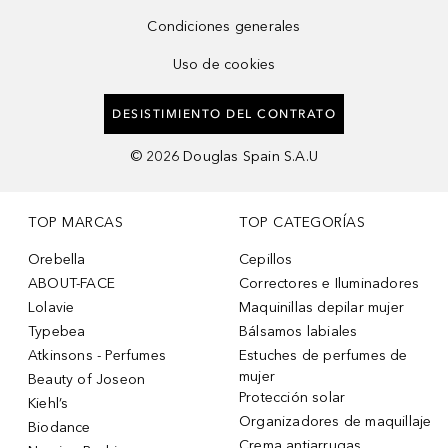
Condiciones generales
Uso de cookies
DESISTIMIENTO DEL CONTRATO
©
2026
Douglas Spain S.A.U
TOP MARCAS
TOP CATEGORÍAS
Orebella
Cepillos
ABOUT-FACE
Correctores e Iluminadores
Lolavie
Maquinillas depilar mujer
Typebea
Bálsamos labiales
Atkinsons - Perfumes
Estuches de perfumes de
mujer
Beauty of Joseon
Protección solar
Kiehl’s
Organizadores de maquillaje
Biodance
Crema antiarrugas