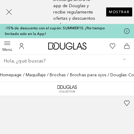
[navigation.slideout.screenreader]
app de Douglas y
recibe regularmente
MOSTRAR
ofertas y descuentos
exclusivos
-15% de descuento con el cupón: SUMMER15. ¡Por tiempo
limitado solo en la App!
A Douglas Home
Mi lista d
Abrir menú
Mi cuenta
A l
Menú
Regresar
Ejecutar búsqueda
Homepage
Maquillaje
Brochas
Brochas para ojos
Douglas Co