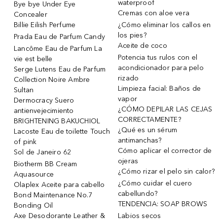
waterproof
Bye bye Under Eye
Cremas con aloe vera
Concealer
Billie Eilish Perfume
¿Cómo eliminar los callos en
los pies?
Prada Eau de Parfum Candy
Aceite de coco
Lancôme Eau de Parfum La
Potencia tus rulos con el
vie est belle
acondicionador para pelo
Serge Lutens Eau de Parfum
rizado
Collection Noire Ambre
Limpieza facial: Baños de
Sultan
vapor
Dermocracy Suero
¿CÓMO DEPILAR LAS CEJAS
antienvejecimiento
CORRECTAMENTE?
BRIGHTENING BAKUCHIOL
¿Qué es un sérum
Lacoste Eau de toilette Touch
antimanchas?
of pink
Cómo aplicar el corrector de
Sol de Janeiro 62
ojeras
Biotherm BB Cream
¿Cómo rizar el pelo sin calor?
Aquasource
¿Cómo cuidar el cuero
Olaplex Aceite para cabello
cabellundo?
Bond Maintenance No.7
TENDENCIA: SOAP BROWS
Bonding Oil
Axe Desodorante Leather &
Labios secos