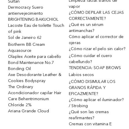
Limpieza facial: Baños de
Sultan
vapor
Dermocracy Suero
¿CÓMO DEPILAR LAS CEJAS
antienvejecimiento
CORRECTAMENTE?
BRIGHTENING BAKUCHIOL
¿Qué es un sérum
Lacoste Eau de toilette Touch
antimanchas?
of pink
Cómo aplicar el corrector de
Sol de Janeiro 62
ojeras
Biotherm BB Cream
¿Cómo rizar el pelo sin calor?
Aquasource
¿Cómo cuidar el cuero
Olaplex Aceite para cabello
cabellundo?
Bond Maintenance No.7
TENDENCIA: SOAP BROWS
Bonding Oil
Axe Desodorante Leather &
Labios secos
Cookies Bodyspray
¿CÓMO DISIMULAR LOS
The Ordinary
GRANOS RÁPIDA Y
Acondicionador capilar Hair
EFICAZMENTE?
Care Behentrimonium
¿Cómo aplicar el iluminador?
Chloride 2%
/ Strobing
Ariana Grande Cloud
¿Qué son las cremas
reafirmantes?
Cremas con vitamina E