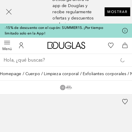
[navigation.slideout.screenreader]
app de Douglas y
recibe regularmente
MOSTRAR
ofertas y descuentos
exclusivos
-15% de descuento con el cupón: SUMMER15. ¡Por tiempo
limitado solo en la App!
A Douglas Home
Mi lista d
Abrir menú
Mi cuenta
A l
Menú
Regresar
Ejecutar búsqueda
Homepage
Cuerpo
Limpieza corporal
Exfoliantes corporales