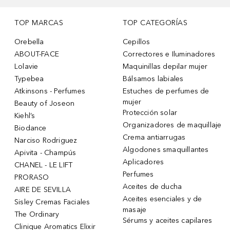
TOP MARCAS
TOP CATEGORÍAS
Orebella
Cepillos
ABOUT-FACE
Correctores e Iluminadores
Lolavie
Maquinillas depilar mujer
Typebea
Bálsamos labiales
Atkinsons - Perfumes
Estuches de perfumes de
mujer
Beauty of Joseon
Protección solar
Kiehl’s
Organizadores de maquillaje
Biodance
Crema antiarrugas
Narciso Rodriguez
Algodones smaquillantes
Apivita - Champús
Aplicadores
CHANEL - LE LIFT
Perfumes
PRORASO
Aceites de ducha
AIRE DE SEVILLA
Aceites esenciales y de
Sisley Cremas Faciales
masaje
The Ordinary
Sérums y aceites capilares
Clinique Aromatics Elixir