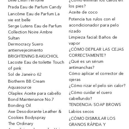
Billie Eilish Perfume
¿Cómo eliminar los callos en
los pies?
Prada Eau de Parfum Candy
Aceite de coco
Lancôme Eau de Parfum La
Potencia tus rulos con el
vie est belle
acondicionador para pelo
Serge Lutens Eau de Parfum
rizado
Collection Noire Ambre
Limpieza facial: Baños de
Sultan
vapor
Dermocracy Suero
¿CÓMO DEPILAR LAS CEJAS
antienvejecimiento
CORRECTAMENTE?
BRIGHTENING BAKUCHIOL
¿Qué es un sérum
Lacoste Eau de toilette Touch
antimanchas?
of pink
Cómo aplicar el corrector de
Sol de Janeiro 62
ojeras
Biotherm BB Cream
¿Cómo rizar el pelo sin calor?
Aquasource
¿Cómo cuidar el cuero
Olaplex Aceite para cabello
cabellundo?
Bond Maintenance No.7
TENDENCIA: SOAP BROWS
Bonding Oil
Axe Desodorante Leather &
Labios secos
Cookies Bodyspray
¿CÓMO DISIMULAR LOS
The Ordinary
GRANOS RÁPIDA Y