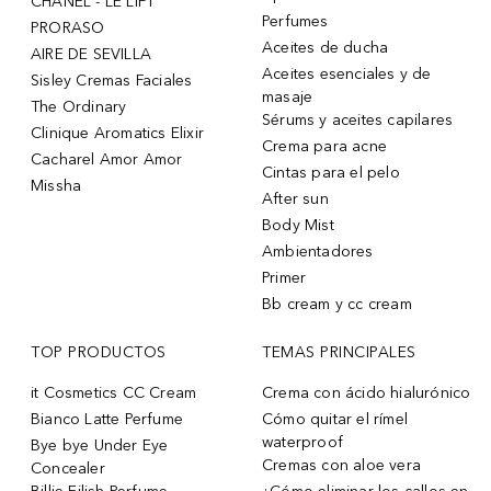
CHANEL - LE LIFT
Perfumes
PRORASO
Aceites de ducha
AIRE DE SEVILLA
Aceites esenciales y de
Sisley Cremas Faciales
masaje
The Ordinary
Sérums y aceites capilares
Clinique Aromatics Elixir
Crema para acne
Cacharel Amor Amor
Cintas para el pelo
Missha
After sun
Body Mist
Ambientadores
Primer
Bb cream y cc cream
TOP PRODUCTOS
TEMAS PRINCIPALES
it Cosmetics CC Cream
Crema con ácido hialurónico
Bianco Latte Perfume
Cómo quitar el rímel
waterproof
Bye bye Under Eye
Cremas con aloe vera
Concealer