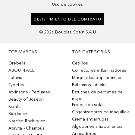
Uso de cookies
DESISTIMIENTO DEL CONTRATO
©
2026
Douglas Spain S.A.U
TOP MARCAS
TOP CATEGORÍAS
Orebella
Cepillos
ABOUT-FACE
Correctores e Iluminadores
Lolavie
Maquinillas depilar mujer
Typebea
Bálsamos labiales
Atkinsons - Perfumes
Estuches de perfumes de
mujer
Beauty of Joseon
Protección solar
Kiehl’s
Organizadores de maquillaje
Biodance
Crema antiarrugas
Narciso Rodriguez
Algodones smaquillantes
Apivita - Champús
Aplicadores