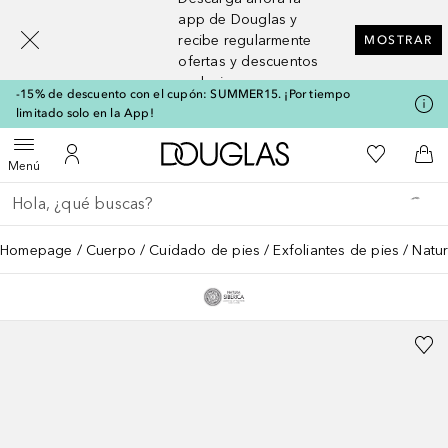
[navigation.slideout.screenreader]
app de Douglas y
recibe regularmente
MOSTRAR
ofertas y descuentos
exclusivos
-15% de descuento con el cupón: SUMMER15. ¡Por tiempo
limitado solo en la App!
A Douglas Home
Mi lista d
Abrir menú
Mi cuenta
A l
Menú
Regresar
Ejecutar búsqueda
Homepage
Cuerpo
Cuidado de pies
Exfoliantes de pies
Natur