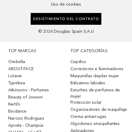
Uso de cookies
DESISTIMIENTO DEL CONTRATO
©
2026
Douglas Spain S.A.U
TOP MARCAS
TOP CATEGORÍAS
Orebella
Cepillos
ABOUT-FACE
Correctores e Iluminadores
Lolavie
Maquinillas depilar mujer
Typebea
Bálsamos labiales
Atkinsons - Perfumes
Estuches de perfumes de
mujer
Beauty of Joseon
Protección solar
Kiehl’s
Organizadores de maquillaje
Biodance
Crema antiarrugas
Narciso Rodriguez
Algodones smaquillantes
Apivita - Champús
Aplicadores