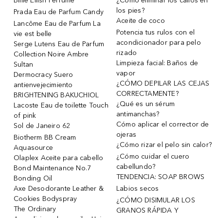
Billie Eilish Perfume
¿Cómo eliminar los callos en
los pies?
Prada Eau de Parfum Candy
Aceite de coco
Lancôme Eau de Parfum La
Potencia tus rulos con el
vie est belle
acondicionador para pelo
Serge Lutens Eau de Parfum
rizado
Collection Noire Ambre
Limpieza facial: Baños de
Sultan
vapor
Dermocracy Suero
¿CÓMO DEPILAR LAS CEJAS
antienvejecimiento
CORRECTAMENTE?
BRIGHTENING BAKUCHIOL
¿Qué es un sérum
Lacoste Eau de toilette Touch
antimanchas?
of pink
Cómo aplicar el corrector de
Sol de Janeiro 62
ojeras
Biotherm BB Cream
¿Cómo rizar el pelo sin calor?
Aquasource
¿Cómo cuidar el cuero
Olaplex Aceite para cabello
cabellundo?
Bond Maintenance No.7
TENDENCIA: SOAP BROWS
Bonding Oil
Axe Desodorante Leather &
Labios secos
Cookies Bodyspray
¿CÓMO DISIMULAR LOS
The Ordinary
GRANOS RÁPIDA Y