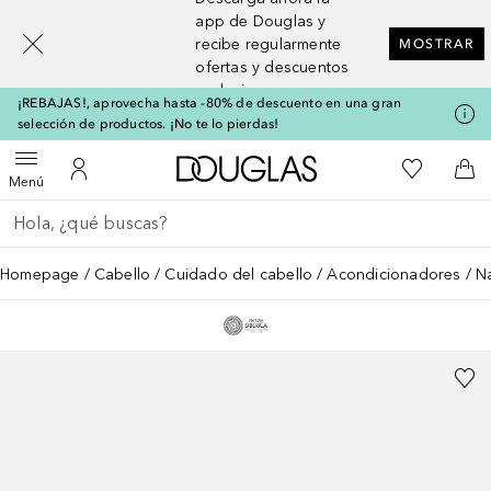
[navigation.slideout.screenreader]
app de Douglas y
recibe regularmente
MOSTRAR
ofertas y descuentos
exclusivos
¡REBAJAS!, aprovecha hasta -80% de descuento en una gran
selección de productos. ¡No te lo pierdas!
A Douglas Home
Mi lista d
Abrir menú
Mi cuenta
A l
Menú
Regresar
Ejecutar búsqueda
Homepage
Cabello
Cuidado del cabello
Acondicionadores
Na