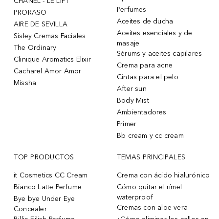
CHANEL - LE LIFT
Perfumes
PRORASO
Aceites de ducha
AIRE DE SEVILLA
Aceites esenciales y de
Sisley Cremas Faciales
masaje
The Ordinary
Sérums y aceites capilares
Clinique Aromatics Elixir
Crema para acne
Cacharel Amor Amor
Cintas para el pelo
Missha
After sun
Body Mist
Ambientadores
Primer
Bb cream y cc cream
TOP PRODUCTOS
TEMAS PRINCIPALES
it Cosmetics CC Cream
Crema con ácido hialurónico
Bianco Latte Perfume
Cómo quitar el rímel
waterproof
Bye bye Under Eye
Cremas con aloe vera
Concealer