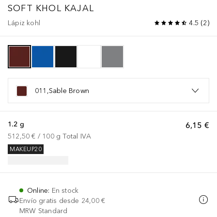
SOFT KHOL KAJAL
Lápiz kohl
4.5
(
2
)
011,Sable Brown
1.2 g
6,15 €
512,50 €
 / 
100
g
Total IVA
MAKEUP20
Online
:
En stock
Envío gratis desde
24,00 €
MRW Standard