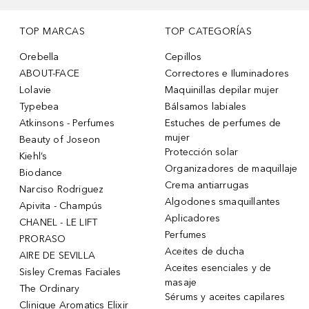
TOP MARCAS
TOP CATEGORÍAS
Orebella
Cepillos
ABOUT-FACE
Correctores e Iluminadores
Lolavie
Maquinillas depilar mujer
Typebea
Bálsamos labiales
Atkinsons - Perfumes
Estuches de perfumes de
mujer
Beauty of Joseon
Protección solar
Kiehl’s
Organizadores de maquillaje
Biodance
Crema antiarrugas
Narciso Rodriguez
Algodones smaquillantes
Apivita - Champús
Aplicadores
CHANEL - LE LIFT
Perfumes
PRORASO
Aceites de ducha
AIRE DE SEVILLA
Aceites esenciales y de
Sisley Cremas Faciales
masaje
The Ordinary
Sérums y aceites capilares
Clinique Aromatics Elixir