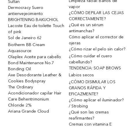
Limpieza facial: Baños de
Sultan
vapor
Dermocracy Suero
¿CÓMO DEPILAR LAS CEJAS
antienvejecimiento
CORRECTAMENTE?
BRIGHTENING BAKUCHIOL
¿Qué es un sérum
Lacoste Eau de toilette Touch
antimanchas?
of pink
Cómo aplicar el corrector de
Sol de Janeiro 62
ojeras
Biotherm BB Cream
¿Cómo rizar el pelo sin calor?
Aquasource
¿Cómo cuidar el cuero
Olaplex Aceite para cabello
cabellundo?
Bond Maintenance No.7
TENDENCIA: SOAP BROWS
Bonding Oil
Axe Desodorante Leather &
Labios secos
Cookies Bodyspray
¿CÓMO DISIMULAR LOS
The Ordinary
GRANOS RÁPIDA Y
Acondicionador capilar Hair
EFICAZMENTE?
Care Behentrimonium
¿Cómo aplicar el iluminador?
Chloride 2%
/ Strobing
Ariana Grande Cloud
¿Qué son las cremas
reafirmantes?
Cremas con vitamina E