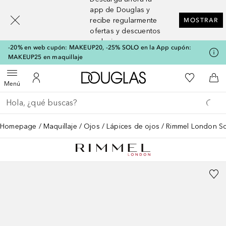
[navigation.slideout.screenreader]
app de Douglas y
recibe regularmente
MOSTRAR
ofertas y descuentos
exclusivos
-20% en web cupón: MAKEUP20, -25% SOLO en la App cupón:
MAKEUP25 en maquillaje
A Douglas Home
Mi lista d
Abrir menú
Mi cuenta
A l
Menú
Regresar
Ejecutar búsqueda
Homepage
Maquillaje
Ojos
Lápices de ojos
Rimmel London Sof