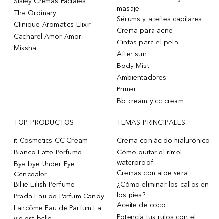
Sisley Cremas Faciales
masaje
The Ordinary
Sérums y aceites capilares
Clinique Aromatics Elixir
Crema para acne
Cacharel Amor Amor
Cintas para el pelo
Missha
After sun
Body Mist
Ambientadores
Primer
Bb cream y cc cream
TOP PRODUCTOS
TEMAS PRINCIPALES
it Cosmetics CC Cream
Crema con ácido hialurónico
Bianco Latte Perfume
Cómo quitar el rímel
waterproof
Bye bye Under Eye
Cremas con aloe vera
Concealer
Billie Eilish Perfume
¿Cómo eliminar los callos en
los pies?
Prada Eau de Parfum Candy
Aceite de coco
Lancôme Eau de Parfum La
Potencia tus rulos con el
vie est belle