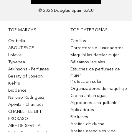
©
2026
Douglas Spain S.A.U
TOP MARCAS
TOP CATEGORÍAS
Orebella
Cepillos
ABOUT-FACE
Correctores e Iluminadores
Lolavie
Maquinillas depilar mujer
Typebea
Bálsamos labiales
Atkinsons - Perfumes
Estuches de perfumes de
mujer
Beauty of Joseon
Protección solar
Kiehl’s
Organizadores de maquillaje
Biodance
Crema antiarrugas
Narciso Rodriguez
Algodones smaquillantes
Apivita - Champús
Aplicadores
CHANEL - LE LIFT
Perfumes
PRORASO
Aceites de ducha
AIRE DE SEVILLA
Aceites esenciales y de