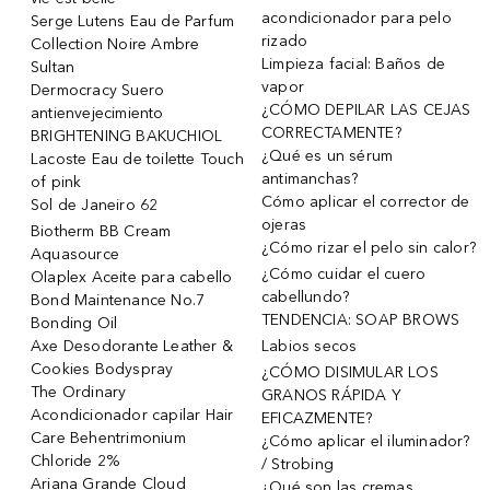
acondicionador para pelo
Serge Lutens Eau de Parfum
rizado
Collection Noire Ambre
Limpieza facial: Baños de
Sultan
vapor
Dermocracy Suero
¿CÓMO DEPILAR LAS CEJAS
antienvejecimiento
CORRECTAMENTE?
BRIGHTENING BAKUCHIOL
¿Qué es un sérum
Lacoste Eau de toilette Touch
antimanchas?
of pink
Cómo aplicar el corrector de
Sol de Janeiro 62
ojeras
Biotherm BB Cream
¿Cómo rizar el pelo sin calor?
Aquasource
¿Cómo cuidar el cuero
Olaplex Aceite para cabello
cabellundo?
Bond Maintenance No.7
TENDENCIA: SOAP BROWS
Bonding Oil
Axe Desodorante Leather &
Labios secos
Cookies Bodyspray
¿CÓMO DISIMULAR LOS
The Ordinary
GRANOS RÁPIDA Y
Acondicionador capilar Hair
EFICAZMENTE?
Care Behentrimonium
¿Cómo aplicar el iluminador?
Chloride 2%
/ Strobing
Ariana Grande Cloud
¿Qué son las cremas