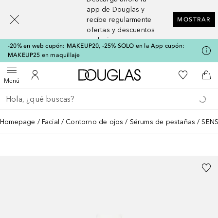
[navigation.slideout.screenreader]
app de Douglas y
recibe regularmente
MOSTRAR
ofertas y descuentos
exclusivos
-20% en web cupón: MAKEUP20, -25% SOLO en la App cupón:
MAKEUP25 en maquillaje
A Douglas Home
Mi lista d
Abrir menú
Mi cuenta
A l
Menú
Regresar
Ejecutar búsqueda
Homepage
Facial
Contorno de ojos
Sérums de pestañas
SENS