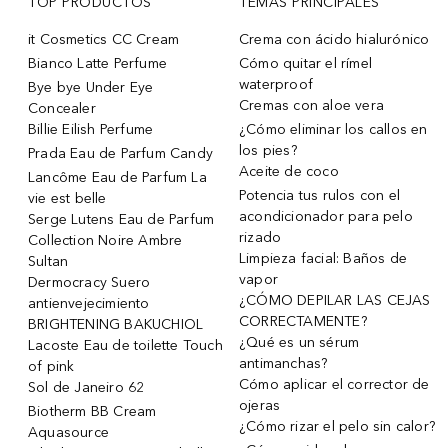
TOP PRODUCTOS
TEMAS PRINCIPALES
it Cosmetics CC Cream
Crema con ácido hialurónico
Bianco Latte Perfume
Cómo quitar el rímel
waterproof
Bye bye Under Eye
Cremas con aloe vera
Concealer
Billie Eilish Perfume
¿Cómo eliminar los callos en
los pies?
Prada Eau de Parfum Candy
Aceite de coco
Lancôme Eau de Parfum La
Potencia tus rulos con el
vie est belle
acondicionador para pelo
Serge Lutens Eau de Parfum
rizado
Collection Noire Ambre
Limpieza facial: Baños de
Sultan
vapor
Dermocracy Suero
¿CÓMO DEPILAR LAS CEJAS
antienvejecimiento
CORRECTAMENTE?
BRIGHTENING BAKUCHIOL
¿Qué es un sérum
Lacoste Eau de toilette Touch
antimanchas?
of pink
Cómo aplicar el corrector de
Sol de Janeiro 62
ojeras
Biotherm BB Cream
¿Cómo rizar el pelo sin calor?
Aquasource