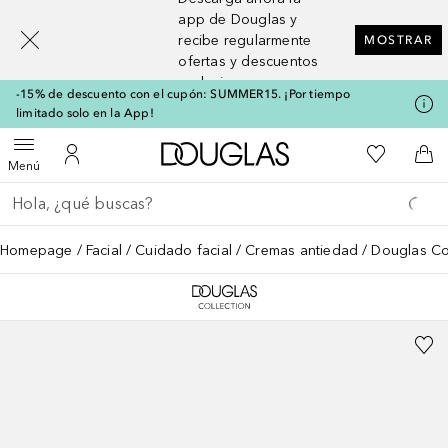
[navigation.slideout.screenreader]
app de Douglas y
recibe regularmente
MOSTRAR
ofertas y descuentos
exclusivos
-15% de descuento con el cupón: SUMMER15. ¡Por tiempo
limitado solo en la App!
A Douglas Home
Mi lista d
Abrir menú
Mi cuenta
A l
Menú
Regresar
Ejecutar búsqueda
Homepage
Facial
Cuidado facial
Cremas antiedad
Douglas Co