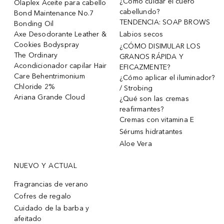
¿Cómo cuidar el cuero
Olaplex Aceite para cabello
cabellundo?
Bond Maintenance No.7
TENDENCIA: SOAP BROWS
Bonding Oil
Axe Desodorante Leather &
Labios secos
Cookies Bodyspray
¿CÓMO DISIMULAR LOS
The Ordinary
GRANOS RÁPIDA Y
Acondicionador capilar Hair
EFICAZMENTE?
Care Behentrimonium
¿Cómo aplicar el iluminador?
Chloride 2%
/ Strobing
Ariana Grande Cloud
¿Qué son las cremas
reafirmantes?
Cremas con vitamina E
Sérums hidratantes
Aloe Vera
NUEVO Y ACTUAL
Fragrancias de verano
Cofres de regalo
Cuidado de la barba y
afeitado