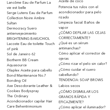
Aceite de coco
Lancôme Eau de Parfum La
Potencia tus rulos con el
vie est belle
acondicionador para pelo
Serge Lutens Eau de Parfum
rizado
Collection Noire Ambre
Limpieza facial: Baños de
Sultan
vapor
Dermocracy Suero
¿CÓMO DEPILAR LAS CEJAS
antienvejecimiento
CORRECTAMENTE?
BRIGHTENING BAKUCHIOL
¿Qué es un sérum
Lacoste Eau de toilette Touch
antimanchas?
of pink
Cómo aplicar el corrector de
Sol de Janeiro 62
ojeras
Biotherm BB Cream
¿Cómo rizar el pelo sin calor?
Aquasource
¿Cómo cuidar el cuero
Olaplex Aceite para cabello
cabellundo?
Bond Maintenance No.7
TENDENCIA: SOAP BROWS
Bonding Oil
Axe Desodorante Leather &
Labios secos
Cookies Bodyspray
¿CÓMO DISIMULAR LOS
The Ordinary
GRANOS RÁPIDA Y
Acondicionador capilar Hair
EFICAZMENTE?
Care Behentrimonium
¿Cómo aplicar el iluminador?