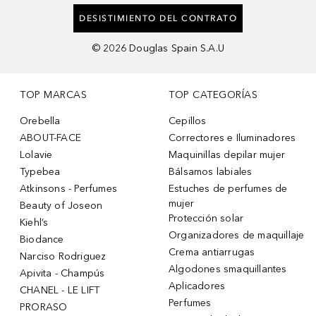
DESISTIMIENTO DEL CONTRATO
©
2026
Douglas Spain S.A.U
TOP MARCAS
TOP CATEGORÍAS
Orebella
Cepillos
ABOUT-FACE
Correctores e Iluminadores
Lolavie
Maquinillas depilar mujer
Typebea
Bálsamos labiales
Atkinsons - Perfumes
Estuches de perfumes de
mujer
Beauty of Joseon
Protección solar
Kiehl’s
Organizadores de maquillaje
Biodance
Crema antiarrugas
Narciso Rodriguez
Algodones smaquillantes
Apivita - Champús
Aplicadores
CHANEL - LE LIFT
Perfumes
PRORASO