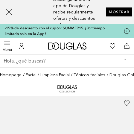
[navigation.slideout.screenreader]
app de Douglas y
recibe regularmente
MOSTRAR
ofertas y descuentos
exclusivos
-15% de descuento con el cupón: SUMMER15. ¡Por tiempo
limitado solo en la App!
A Douglas Home
Mi lista d
Abrir menú
Mi cuenta
A l
Menú
Regresar
Ejecutar búsqueda
Homepage
Facial
Limpieza Facial
Tónicos faciales
Douglas Col