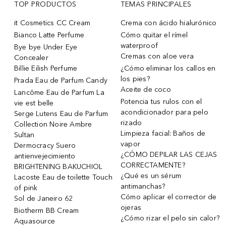
TOP PRODUCTOS
TEMAS PRINCIPALES
it Cosmetics CC Cream
Crema con ácido hialurónico
Bianco Latte Perfume
Cómo quitar el rímel
waterproof
Bye bye Under Eye
Cremas con aloe vera
Concealer
Billie Eilish Perfume
¿Cómo eliminar los callos en
los pies?
Prada Eau de Parfum Candy
Aceite de coco
Lancôme Eau de Parfum La
Potencia tus rulos con el
vie est belle
acondicionador para pelo
Serge Lutens Eau de Parfum
rizado
Collection Noire Ambre
Limpieza facial: Baños de
Sultan
vapor
Dermocracy Suero
¿CÓMO DEPILAR LAS CEJAS
antienvejecimiento
CORRECTAMENTE?
BRIGHTENING BAKUCHIOL
¿Qué es un sérum
Lacoste Eau de toilette Touch
antimanchas?
of pink
Cómo aplicar el corrector de
Sol de Janeiro 62
ojeras
Biotherm BB Cream
¿Cómo rizar el pelo sin calor?
Aquasource