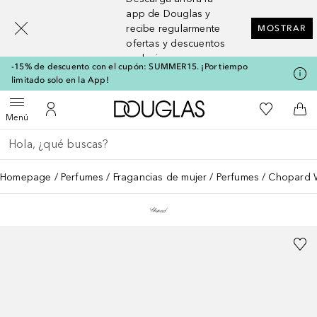
[navigation.slideout.screenreader]
app de Douglas y
recibe regularmente
MOSTRAR
ofertas y descuentos
exclusivos
-15% de descuento con el cupón: SUMMER15. ¡Por tiempo
limitado solo en la App!
A Douglas Home
Mi lista d
Abrir menú
Mi cuenta
A l
Menú
Regresar
Ejecutar búsqueda
Homepage
Perfumes
Fragancias de mujer
Perfumes
Chopard W