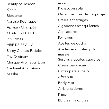
mujer
Beauty of Joseon
Protección solar
Kiehl’s
Organizadores de maquillaje
Biodance
Crema antiarrugas
Narciso Rodriguez
Algodones smaquillantes
Apivita - Champús
Aplicadores
CHANEL - LE LIFT
Perfumes
PRORASO
Aceites de ducha
AIRE DE SEVILLA
Aceites esenciales y de
Sisley Cremas Faciales
masaje
The Ordinary
Sérums y aceites capilares
Clinique Aromatics Elixir
Crema para acne
Cacharel Amor Amor
Cintas para el pelo
Missha
After sun
Body Mist
Ambientadores
Primer
Bb cream y cc cream