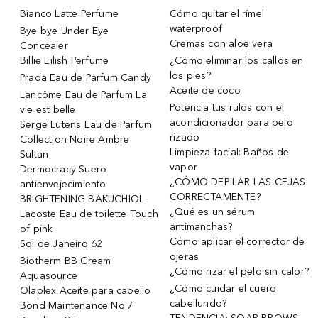
Bianco Latte Perfume
Cómo quitar el rímel
waterproof
Bye bye Under Eye
Cremas con aloe vera
Concealer
Billie Eilish Perfume
¿Cómo eliminar los callos en
los pies?
Prada Eau de Parfum Candy
Aceite de coco
Lancôme Eau de Parfum La
Potencia tus rulos con el
vie est belle
acondicionador para pelo
Serge Lutens Eau de Parfum
rizado
Collection Noire Ambre
Limpieza facial: Baños de
Sultan
vapor
Dermocracy Suero
¿CÓMO DEPILAR LAS CEJAS
antienvejecimiento
CORRECTAMENTE?
BRIGHTENING BAKUCHIOL
¿Qué es un sérum
Lacoste Eau de toilette Touch
antimanchas?
of pink
Cómo aplicar el corrector de
Sol de Janeiro 62
ojeras
Biotherm BB Cream
¿Cómo rizar el pelo sin calor?
Aquasource
¿Cómo cuidar el cuero
Olaplex Aceite para cabello
cabellundo?
Bond Maintenance No.7