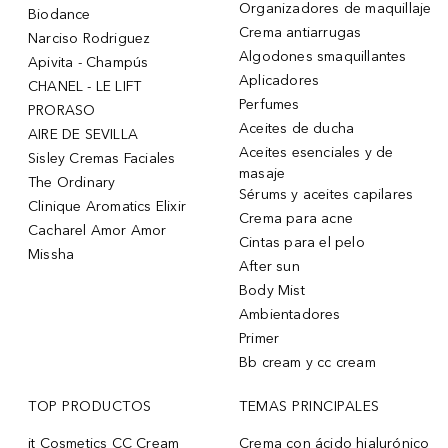
Organizadores de maquillaje
Biodance
Crema antiarrugas
Narciso Rodriguez
Algodones smaquillantes
Apivita - Champús
Aplicadores
CHANEL - LE LIFT
Perfumes
PRORASO
Aceites de ducha
AIRE DE SEVILLA
Aceites esenciales y de
Sisley Cremas Faciales
masaje
The Ordinary
Sérums y aceites capilares
Clinique Aromatics Elixir
Crema para acne
Cacharel Amor Amor
Cintas para el pelo
Missha
After sun
Body Mist
Ambientadores
Primer
Bb cream y cc cream
TOP PRODUCTOS
TEMAS PRINCIPALES
it Cosmetics CC Cream
Crema con ácido hialurónico