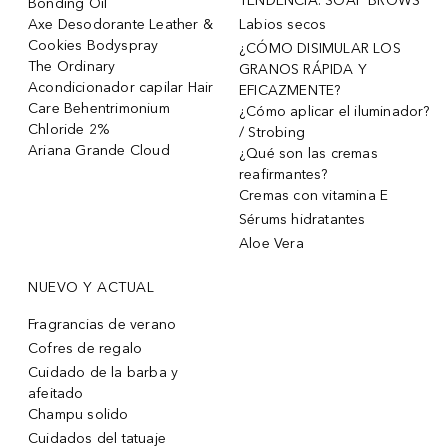
TENDENCIA: SOAP BROWS
Bonding Oil
Axe Desodorante Leather &
Labios secos
Cookies Bodyspray
¿CÓMO DISIMULAR LOS
The Ordinary
GRANOS RÁPIDA Y
Acondicionador capilar Hair
EFICAZMENTE?
Care Behentrimonium
¿Cómo aplicar el iluminador?
Chloride 2%
/ Strobing
Ariana Grande Cloud
¿Qué son las cremas
reafirmantes?
Cremas con vitamina E
Sérums hidratantes
Aloe Vera
NUEVO Y ACTUAL
Fragrancias de verano
Cofres de regalo
Cuidado de la barba y
afeitado
Champu solido
Cuidados del tatuaje