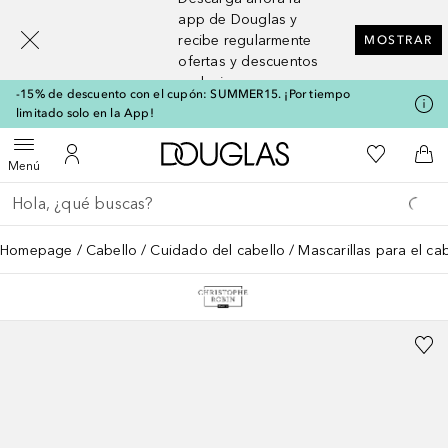
[navigation.slideout.screenreader]
app de Douglas y
recibe regularmente
MOSTRAR
ofertas y descuentos
exclusivos
-15% de descuento con el cupón: SUMMER15. ¡Por tiempo
limitado solo en la App!
A Douglas Home
Mi lista d
Abrir menú
Mi cuenta
A l
Menú
Regresar
Ejecutar búsqueda
Homepage
Cabello
Cuidado del cabello
Mascarillas para el ca