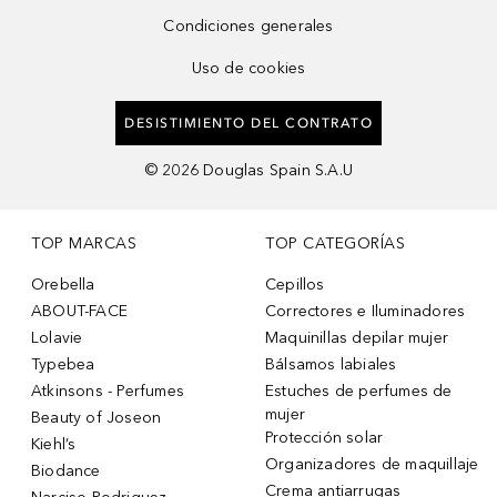
Condiciones generales
Uso de cookies
DESISTIMIENTO DEL CONTRATO
©
2026
Douglas Spain S.A.U
TOP MARCAS
TOP CATEGORÍAS
Orebella
Cepillos
ABOUT-FACE
Correctores e Iluminadores
Lolavie
Maquinillas depilar mujer
Typebea
Bálsamos labiales
Atkinsons - Perfumes
Estuches de perfumes de
mujer
Beauty of Joseon
Protección solar
Kiehl’s
Organizadores de maquillaje
Biodance
Crema antiarrugas