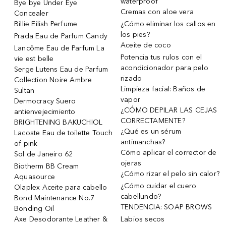
waterproof
Bye bye Under Eye
Cremas con aloe vera
Concealer
Billie Eilish Perfume
¿Cómo eliminar los callos en
los pies?
Prada Eau de Parfum Candy
Aceite de coco
Lancôme Eau de Parfum La
Potencia tus rulos con el
vie est belle
acondicionador para pelo
Serge Lutens Eau de Parfum
rizado
Collection Noire Ambre
Limpieza facial: Baños de
Sultan
vapor
Dermocracy Suero
¿CÓMO DEPILAR LAS CEJAS
antienvejecimiento
CORRECTAMENTE?
BRIGHTENING BAKUCHIOL
¿Qué es un sérum
Lacoste Eau de toilette Touch
antimanchas?
of pink
Cómo aplicar el corrector de
Sol de Janeiro 62
ojeras
Biotherm BB Cream
¿Cómo rizar el pelo sin calor?
Aquasource
¿Cómo cuidar el cuero
Olaplex Aceite para cabello
cabellundo?
Bond Maintenance No.7
TENDENCIA: SOAP BROWS
Bonding Oil
Axe Desodorante Leather &
Labios secos