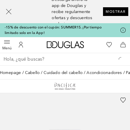
[navigation.slideout.screenreader]
app de Douglas y
recibe regularmente
MOSTRAR
ofertas y descuentos
exclusivos
-15% de descuento con el cupón: SUMMER15. ¡Por tiempo
limitado solo en la App!
A Douglas Home
Mi lista d
Abrir menú
Mi cuenta
A l
Menú
Regresar
Ejecutar búsqueda
Homepage
Cabello
Cuidado del cabello
Acondicionadores
Pa