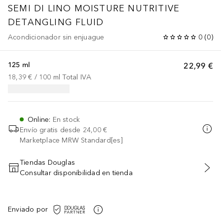
SEMI DI LINO
MOISTURE NUTRITIVE
DETANGLING FLUID
Acondicionador sin enjuague
0
(
0
)
125 ml
22,99 €
18,39 €
 / 
100
ml
Total IVA
Online
:
En stock
Envío gratis desde
24,00 €
Marketplace MRW Standard[es]
Tiendas Douglas
Consultar disponibilidad en tienda
AÑADIR AL CARRITO
Enviado por