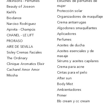
Atkinsons - Perfumes
Estuches de perfumes de
mujer
Beauty of Joseon
Protección solar
Kiehl’s
Organizadores de maquillaje
Biodance
Crema antiarrugas
Narciso Rodriguez
Algodones smaquillantes
Apivita - Champús
Aplicadores
CHANEL - LE LIFT
Perfumes
PRORASO
Aceites de ducha
AIRE DE SEVILLA
Aceites esenciales y de
Sisley Cremas Faciales
masaje
The Ordinary
Sérums y aceites capilares
Clinique Aromatics Elixir
Crema para acne
Cacharel Amor Amor
Cintas para el pelo
Missha
After sun
Body Mist
Ambientadores
Primer
Bb cream y cc cream