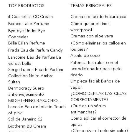
TOP PRODUCTOS
TEMAS PRINCIPALES
it Cosmetics CC Cream
Crema con ácido hialurónico
Bianco Latte Perfume
Cómo quitar el rímel
waterproof
Bye bye Under Eye
Cremas con aloe vera
Concealer
Billie Eilish Perfume
¿Cómo eliminar los callos en
los pies?
Prada Eau de Parfum Candy
Aceite de coco
Lancôme Eau de Parfum La
Potencia tus rulos con el
vie est belle
acondicionador para pelo
Serge Lutens Eau de Parfum
rizado
Collection Noire Ambre
Limpieza facial: Baños de
Sultan
vapor
Dermocracy Suero
¿CÓMO DEPILAR LAS CEJAS
antienvejecimiento
CORRECTAMENTE?
BRIGHTENING BAKUCHIOL
¿Qué es un sérum
Lacoste Eau de toilette Touch
antimanchas?
of pink
Cómo aplicar el corrector de
Sol de Janeiro 62
ojeras
Biotherm BB Cream
¿Cómo rizar el pelo sin calor?