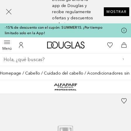
[navigation.slideout.screenreader]
app de Douglas y
recibe regularmente
MOSTRAR
ofertas y descuentos
exclusivos
-15% de descuento con el cupón: SUMMER15. ¡Por tiempo
limitado solo en la App!
A Douglas Home
Mi lista d
Abrir menú
Mi cuenta
A l
Menú
Regresar
Ejecutar búsqueda
Homepage
Cabello
Cuidado del cabello
Acondicionadores sin