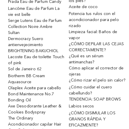
los pies?
Prada Eau de Parfum Candy
Aceite de coco
Lancôme Eau de Parfum La
Potencia tus rulos con el
vie est belle
acondicionador para pelo
Serge Lutens Eau de Parfum
rizado
Collection Noire Ambre
Limpieza facial: Baños de
Sultan
vapor
Dermocracy Suero
¿CÓMO DEPILAR LAS CEJAS
antienvejecimiento
CORRECTAMENTE?
BRIGHTENING BAKUCHIOL
¿Qué es un sérum
Lacoste Eau de toilette Touch
antimanchas?
of pink
Cómo aplicar el corrector de
Sol de Janeiro 62
ojeras
Biotherm BB Cream
¿Cómo rizar el pelo sin calor?
Aquasource
¿Cómo cuidar el cuero
Olaplex Aceite para cabello
cabellundo?
Bond Maintenance No.7
TENDENCIA: SOAP BROWS
Bonding Oil
Axe Desodorante Leather &
Labios secos
Cookies Bodyspray
¿CÓMO DISIMULAR LOS
The Ordinary
GRANOS RÁPIDA Y
Acondicionador capilar Hair
EFICAZMENTE?