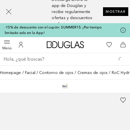
[navigation.slideout.screenreader]
app de Douglas y
recibe regularmente
MOSTRAR
ofertas y descuentos
exclusivos
-15% de descuento con el cupón: SUMMER15. ¡Por tiempo
limitado solo en la App!
A Douglas Home
Mi lista d
Abrir menú
Mi cuenta
A l
Menú
Regresar
Ejecutar búsqueda
Homepage
Facial
Contorno de ojos
Cremas de ojos
RoC Hydr