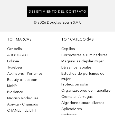
DESISTIMIENTO DEL CONTRATO
©
2026
Douglas Spain S.A.U
TOP MARCAS
TOP CATEGORÍAS
Orebella
Cepillos
ABOUT-FACE
Correctores e Iluminadores
Lolavie
Maquinillas depilar mujer
Typebea
Bálsamos labiales
Atkinsons - Perfumes
Estuches de perfumes de
mujer
Beauty of Joseon
Protección solar
Kiehl’s
Organizadores de maquillaje
Biodance
Crema antiarrugas
Narciso Rodriguez
Algodones smaquillantes
Apivita - Champús
Aplicadores
CHANEL - LE LIFT