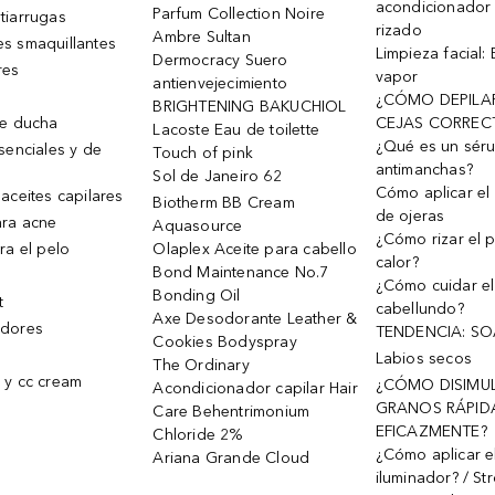
acondicionador
Parfum Collection Noire
tiarrugas
rizado
Ambre Sultan
s smaquillantes
Limpieza facial:
Dermocracy Suero
res
vapor
antienvejecimiento
¿CÓMO DEPILA
BRIGHTENING BAKUCHIOL
de ducha
CEJAS CORREC
Lacoste Eau de toilette
¿Qué es un sér
senciales y de
Touch of pink
antimanchas?
Sol de Janeiro 62
Cómo aplicar el 
aceites capilares
Biotherm BB Cream
de ojeras
ra acne
Aquasource
¿Cómo rizar el p
ra el pelo
Olaplex Aceite para cabello
calor?
Bond Maintenance No.7
¿Cómo cuidar el
Bonding Oil
t
cabellundo?
Axe Desodorante Leather &
dores
TENDENCIA: S
Cookies Bodyspray
Labios secos
The Ordinary
 y cc cream
¿CÓMO DISIMU
Acondicionador capilar Hair
GRANOS RÁPID
Care Behentrimonium
EFICAZMENTE?
Chloride 2%
¿Cómo aplicar e
Ariana Grande Cloud
iluminador? / St