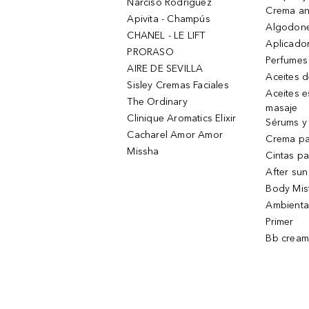
Narciso Rodriguez
Crema an
Apivita - Champús
Algodone
CHANEL - LE LIFT
Aplicado
PRORASO
Perfumes
AIRE DE SEVILLA
Aceites 
Sisley Cremas Faciales
Aceites e
The Ordinary
masaje
Clinique Aromatics Elixir
Sérums y 
Cacharel Amor Amor
Crema pa
Missha
Cintas pa
After sun
Body Mis
Ambienta
Primer
Bb cream