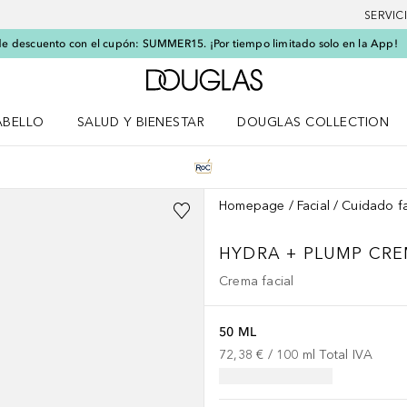
SERVIC
e descuento con el cupón: SUMMER15. ¡Por tiempo limitado solo en la App!
A Douglas Home
ABELLO
SALUD Y BIENESTAR
DOUGLAS COLLECTION
po
rir menú Cabello
Abrir menú Salud y bienestar
Homepage
Facial
Cuidado fa
HYDRA + PLUMP CR
Crema facial
50 ML
72,38 €
 / 
100
ml
Total IVA