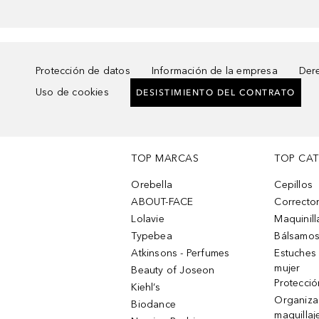
Protección de datos
Información de la empresa
Dere
Uso de cookies
DESISTIMIENTO DEL CONTRATO
TOP MARCAS
TOP CA
Orebella
Cepillos
ABOUT-FACE
Corrector
Lolavie
Maquinill
Typebea
Bálsamos
Atkinsons - Perfumes
Estuches
mujer
Beauty of Joseon
Protecció
Kiehl’s
Organiza
Biodance
maquillaj