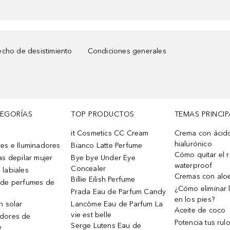
cho de desistimiento
Condiciones generales
TEGORÍAS
TOP PRODUCTOS
TEMAS PRINCIP
it Cosmetics CC Cream
Crema con ácid
hialurónico
es e Iluminadores
Bianco Latte Perfume
Cómo quitar el r
as depilar mujer
Bye bye Under Eye
waterproof
Concealer
 labiales
Cremas con alo
Billie Eilish Perfume
 de perfumes de
¿Cómo eliminar l
Prada Eau de Parfum Candy
en los pies?
n solar
Lancôme Eau de Parfum La
Aceite de coco
vie est belle
dores de
Potencia tus rul
Serge Lutens Eau de
e