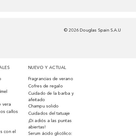
©
2026
Douglas Spain S.A.U
ALES
NUEVO Y ACTUAL
o
Fragrancias de verano
Cofres de regalo
ímel
Cuidado de la barba y
afeitado
e vera
Champu solido
os callos
Cuidados del tatuaje
¡Di adiós a las puntas
abiertas!
os con el
Serum ácido glicólico: