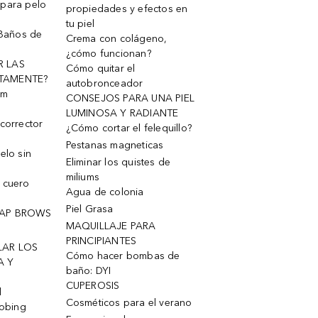
 para pelo
propiedades y efectos en
tu piel
 Baños de
Crema con colágeno,
¿cómo funcionan?
R LAS
Cómo quitar el
TAMENTE?
autobronceador
um
CONSEJOS PARA UNA PIEL
LUMINOSA Y RADIANTE
corrector
¿Cómo cortar el felequillo?
Pestanas magneticas
elo sin
Eliminar los quistes de
miliums
 cuero
Agua de colonia
Piel Grasa
OAP BROWS
MAQUILLAJE PARA
PRINCIPIANTES
LAR LOS
Cómo hacer bombas de
A Y
baño: DYI
CUPEROSIS
l
Cosméticos para el verano
robing