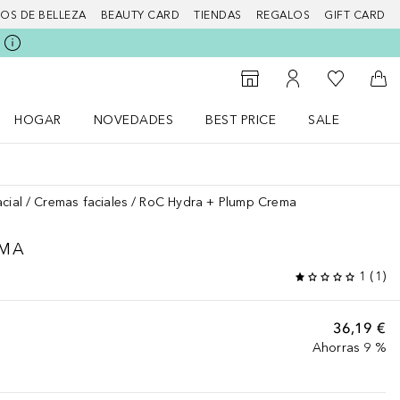
IOS DE BELLEZA
BEAUTY CARD
TIENDAS
REGALOS
GIFT CARD
Mi lista d
Al Storefinder
Mi cuenta
A l
HOGAR
NOVEDADES
BEST PRICE
SALE
Abrir menú Hogar
Abrir menú Novedades
Abrir menú Sal
cial
Cremas faciales
RoC Hydra + Plump Crema
EMA
1
(
1
)
36,19 €
Ahorras 9 %