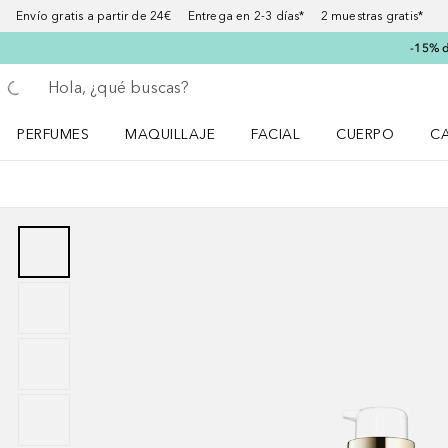
Envío gratis a partir de 24€ Entrega en 2-3 días* 2 muestras gratis*
-15% d
Regresar
Ejecutar búsqueda
PERFUMES
MAQUILLAJE
FACIAL
CUERPO
C
Abrir menú Perfumes
Abrir menú Maquillaje
Abrir menú Facial
Abrir menú Cuer
Ab