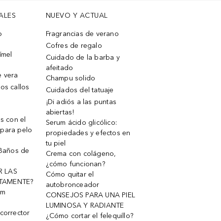
ALES
NUEVO Y ACTUAL
o
Fragrancias de verano
Cofres de regalo
ímel
Cuidado de la barba y
afeitado
e vera
Champu solido
os callos
Cuidados del tatuaje
¡Di adiós a las puntas
abiertas!
os con el
Serum ácido glicólico:
 para pelo
propiedades y efectos en
tu piel
 Baños de
Crema con colágeno,
¿cómo funcionan?
R LAS
Cómo quitar el
TAMENTE?
autobronceador
um
CONSEJOS PARA UNA PIEL
LUMINOSA Y RADIANTE
corrector
¿Cómo cortar el felequillo?