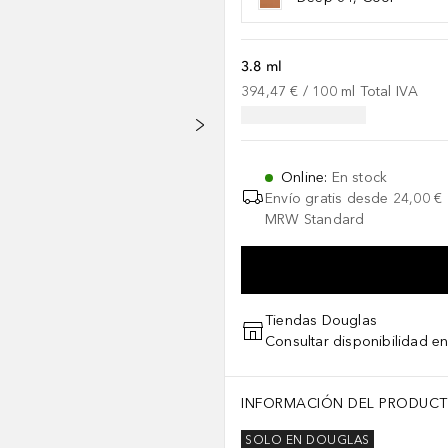
3.8 ml
394,47 €
 / 
100
ml
Total IVA
Online
:
En stock
Envío gratis desde
24,00 €
MRW Standard
Tiendas Douglas
Consultar disponibilidad en
INFORMACIÓN DEL PRODUC
SOLO EN DOUGLAS