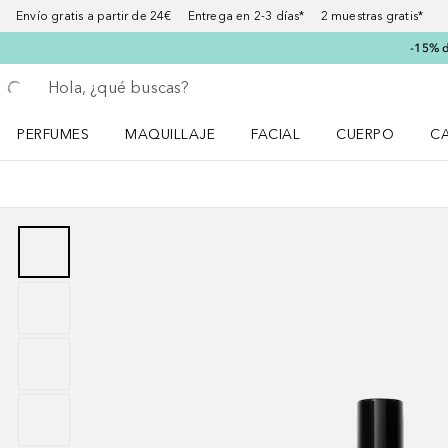
Envío gratis a partir de 24€ Entrega en 2-3 días* 2 muestras gratis*
-15% d
Regresar
Ejecutar búsqueda
PERFUMES
MAQUILLAJE
FACIAL
CUERPO
C
Abrir menú Perfumes
Abrir menú Maquillaje
Abrir menú Facial
Abrir menú Cuer
Ab