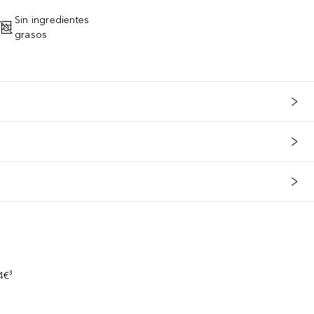
Sin ingredientes
grasos
s
4€³