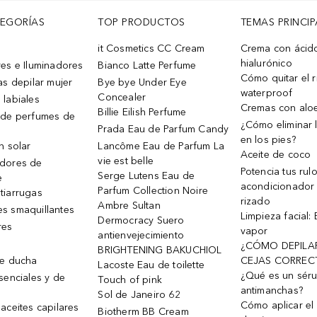
TEGORÍAS
TOP PRODUCTOS
TEMAS PRINCIP
it Cosmetics CC Cream
Crema con ácid
hialurónico
es e Iluminadores
Bianco Latte Perfume
Cómo quitar el r
as depilar mujer
Bye bye Under Eye
waterproof
Concealer
 labiales
Cremas con alo
Billie Eilish Perfume
 de perfumes de
¿Cómo eliminar l
Prada Eau de Parfum Candy
en los pies?
n solar
Lancôme Eau de Parfum La
Aceite de coco
vie est belle
dores de
Potencia tus rul
Serge Lutens Eau de
e
acondicionador
Parfum Collection Noire
tiarrugas
rizado
Ambre Sultan
s smaquillantes
Limpieza facial:
Dermocracy Suero
res
vapor
antienvejecimiento
¿CÓMO DEPILA
BRIGHTENING BAKUCHIOL
de ducha
CEJAS CORREC
Lacoste Eau de toilette
¿Qué es un sér
senciales y de
Touch of pink
antimanchas?
Sol de Janeiro 62
Cómo aplicar el 
aceites capilares
Biotherm BB Cream