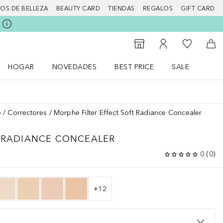
IOS DE BELLEZA
BEAUTY CARD
TIENDAS
REGALOS
GIFT CARD
Mi lista d
Al Storefinder
Mi cuenta
A l
HOGAR
NOVEDADES
BEST PRICE
SALE
Abrir menú Hogar
Abrir menú Novedades
Abrir menú Sal
o
Correctores
Morphe Filter Effect Soft Radiance Concealer
T RADIANCE CONCEALER
0
(
0
)
+
12