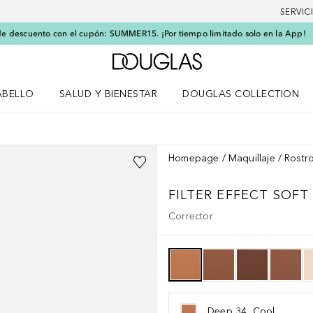
SERVIC
e descuento con el cupón: SUMMER15. ¡Por tiempo limitado solo en la App!
A Douglas Home
ABELLO
SALUD Y BIENESTAR
DOUGLAS COLLECTION
po
rir menú Cabello
Abrir menú Salud y bienestar
Homepage
Maquillaje
Rostr
FILTER EFFECT SOF
Corrector
Deep 34, Cool