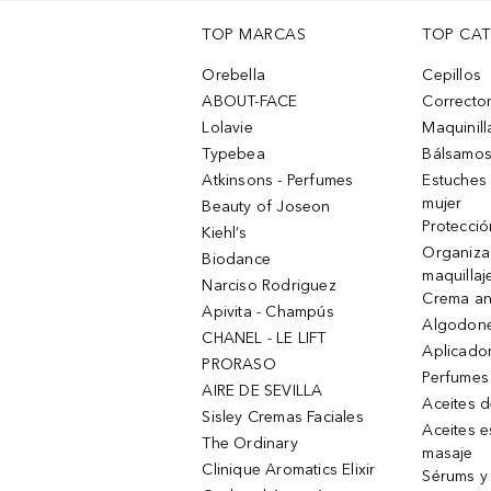
TOP MARCAS
TOP CA
Orebella
Cepillos
ABOUT-FACE
Corrector
Lolavie
Maquinill
Typebea
Bálsamos
Atkinsons - Perfumes
Estuches
mujer
Beauty of Joseon
Protecció
Kiehl’s
Organiza
Biodance
maquillaj
Narciso Rodriguez
Crema an
Apivita - Champús
Algodone
CHANEL - LE LIFT
Aplicado
PRORASO
Perfumes
AIRE DE SEVILLA
Aceites 
Sisley Cremas Faciales
Aceites e
The Ordinary
masaje
Clinique Aromatics Elixir
Sérums y 