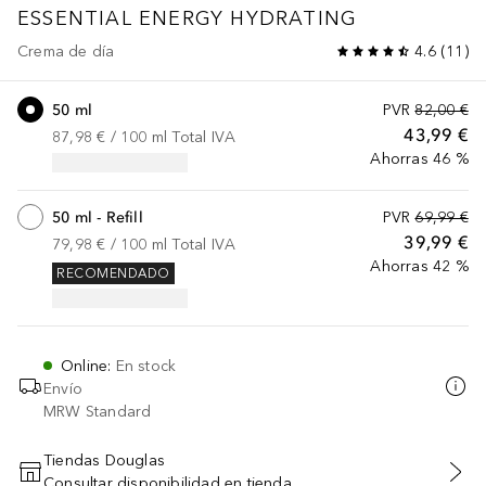
ESSENTIAL ENERGY
HYDRATING
Crema de día
4.6
(
11
)
50 ml
PVR
82,00 €
43,99 €
87,98 €
 / 
100
ml
Total IVA
Ahorras 46 %
50 ml - Refill
PVR
69,99 €
39,99 €
79,98 €
 / 
100
ml
Total IVA
Ahorras 42 %
RECOMENDADO
Online
:
En stock
Envío
MRW Standard
Tiendas Douglas
Consultar disponibilidad en tienda
AÑADIR AL CARRITO