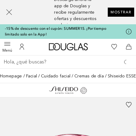
[navigation.slideout.screenreader]
app de Douglas y
recibe regularmente
MOSTRAR
ofertas y descuentos
exclusivos
-15% de descuento con el cupón: SUMMER15. ¡Por tiempo
limitado solo en la App!
A Douglas Home
Mi lista d
Abrir menú
Mi cuenta
A l
Menú
Regresar
Ejecutar búsqueda
Homepage
Facial
Cuidado facial
Cremas de día
Shiseido ESS