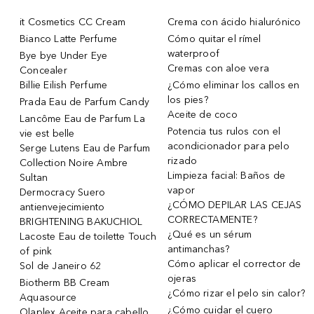
it Cosmetics CC Cream
Crema con ácido hialurónico
Bianco Latte Perfume
Cómo quitar el rímel
waterproof
Bye bye Under Eye
Cremas con aloe vera
Concealer
Billie Eilish Perfume
¿Cómo eliminar los callos en
los pies?
Prada Eau de Parfum Candy
Aceite de coco
Lancôme Eau de Parfum La
Potencia tus rulos con el
vie est belle
acondicionador para pelo
Serge Lutens Eau de Parfum
rizado
Collection Noire Ambre
Limpieza facial: Baños de
Sultan
vapor
Dermocracy Suero
¿CÓMO DEPILAR LAS CEJAS
antienvejecimiento
CORRECTAMENTE?
BRIGHTENING BAKUCHIOL
¿Qué es un sérum
Lacoste Eau de toilette Touch
antimanchas?
of pink
Cómo aplicar el corrector de
Sol de Janeiro 62
ojeras
Biotherm BB Cream
¿Cómo rizar el pelo sin calor?
Aquasource
¿Cómo cuidar el cuero
Olaplex Aceite para cabello