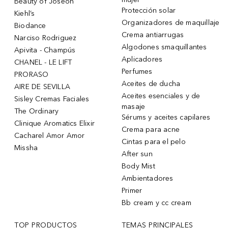
Beauty of Joseon
Protección solar
Kiehl’s
Organizadores de maquillaje
Biodance
Crema antiarrugas
Narciso Rodriguez
Algodones smaquillantes
Apivita - Champús
Aplicadores
CHANEL - LE LIFT
Perfumes
PRORASO
Aceites de ducha
AIRE DE SEVILLA
Aceites esenciales y de
Sisley Cremas Faciales
masaje
The Ordinary
Sérums y aceites capilares
Clinique Aromatics Elixir
Crema para acne
Cacharel Amor Amor
Cintas para el pelo
Missha
After sun
Body Mist
Ambientadores
Primer
Bb cream y cc cream
TOP PRODUCTOS
TEMAS PRINCIPALES