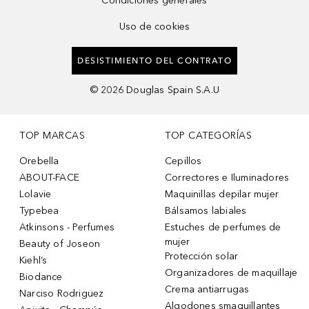
Condiciones generales
Uso de cookies
DESISTIMIENTO DEL CONTRATO
©
2026
Douglas Spain S.A.U
TOP MARCAS
TOP CATEGORÍAS
Orebella
Cepillos
ABOUT-FACE
Correctores e Iluminadores
Lolavie
Maquinillas depilar mujer
Typebea
Bálsamos labiales
Atkinsons - Perfumes
Estuches de perfumes de
mujer
Beauty of Joseon
Protección solar
Kiehl’s
Organizadores de maquillaje
Biodance
Crema antiarrugas
Narciso Rodriguez
Algodones smaquillantes