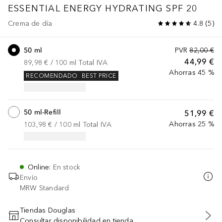
ESSENTIAL ENERGY
HYDRATING SPF 20
Crema de día
4.8
(
5
)
50 ml
PVR
82,00 €
44,99 €
89,98 €
 / 
100
ml
Total IVA
Ahorras 45 %
RECOMENDADO
BEST PRICE
50 ml-Refill
51,99 €
Ahorras 25 %
103,98 €
 / 
100
ml
Total IVA
Online
:
En stock
Envío
MRW Standard
Tiendas Douglas
Consultar disponibilidad en tienda
AÑADIR AL CARRITO