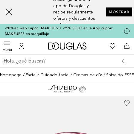
[navigation.slideout.screenreader]
app de Douglas y
recibe regularmente
MOSTRAR
ofertas y descuentos
exclusivos
-20% en web cupón: MAKEUP20, -25% SOLO en la App cupón:
MAKEUP25 en maquillaje
A Douglas Home
Mi lista d
Abrir menú
Mi cuenta
A l
Menú
Regresar
Ejecutar búsqueda
Homepage
Facial
Cuidado facial
Cremas de día
Shiseido ESS