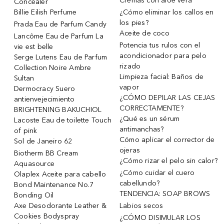
Cremas con aloe vera
Concealer
Billie Eilish Perfume
¿Cómo eliminar los callos en
los pies?
Prada Eau de Parfum Candy
Aceite de coco
Lancôme Eau de Parfum La
Potencia tus rulos con el
vie est belle
acondicionador para pelo
Serge Lutens Eau de Parfum
rizado
Collection Noire Ambre
Limpieza facial: Baños de
Sultan
vapor
Dermocracy Suero
¿CÓMO DEPILAR LAS CEJAS
antienvejecimiento
CORRECTAMENTE?
BRIGHTENING BAKUCHIOL
¿Qué es un sérum
Lacoste Eau de toilette Touch
antimanchas?
of pink
Cómo aplicar el corrector de
Sol de Janeiro 62
ojeras
Biotherm BB Cream
¿Cómo rizar el pelo sin calor?
Aquasource
¿Cómo cuidar el cuero
Olaplex Aceite para cabello
cabellundo?
Bond Maintenance No.7
TENDENCIA: SOAP BROWS
Bonding Oil
Axe Desodorante Leather &
Labios secos
Cookies Bodyspray
¿CÓMO DISIMULAR LOS